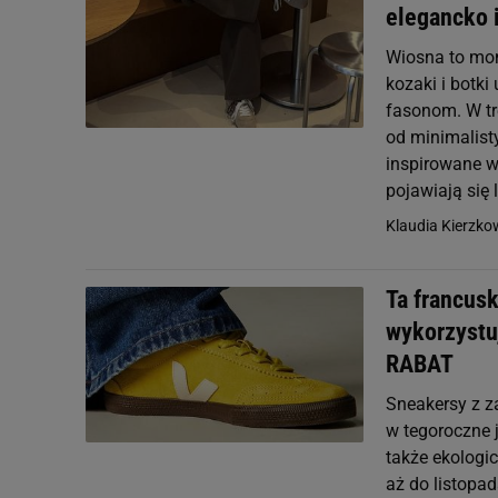
elegancko 
Wiosna to mome
kozaki i botk
fasonom. W tr
od minimalist
inspirowane w
pojawiają się
Klaudia Kierzk
Ta francusk
wykorzystu
RABAT
Sneakersy z z
w tegoroczne j
także ekologi
aż do listopa