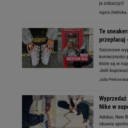
je zobaczyć!
Agata Zielińska,
Te sneaker
przepłacaj 
Sezonowe wypr
konieczności 
które są w na
Jeśli kupować 
Julia Perkowsk
Wyprzedaż 
Nike w supe
Adidas, New Ba
obuwia sporto