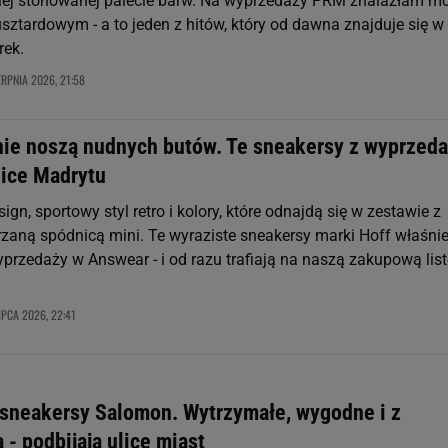
iej stonowanej palecie barw. Na wyprzedaży PRM znalazłam m
sztardowym - a to jeden z hitów, który od dawna znajduje się w
rek.
ERPNIA 2026, 21:58
nie noszą nudnych butów. Te sneakersy z wyprzed
lice Madrytu
ign, sportowy styl retro i kolory, które odnajdą się w zestawie z
rzaną spódnicą mini. Te wyraziste sneakersy marki Hoff właśni
yprzedaży w Answear - i od razu trafiają na naszą zakupową list
IPCA 2026, 22:41
 sneakersy Salomon. Wytrzymałe, wygodne i z
 - podbijają ulice miast