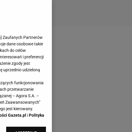
6
] Zaufanych Partnerów
woje dane osobowe takie
likach do celów
teresowań i preferencji
ażenie zgody jest
dę uprzednio udzieloną
yczących funkcjonowania
kach przetwarzanie
ązanej – Agora S.A. –
awień Zaawansowanych”
go jest kierowany.
ości Gazeta.pl
i
Polityka