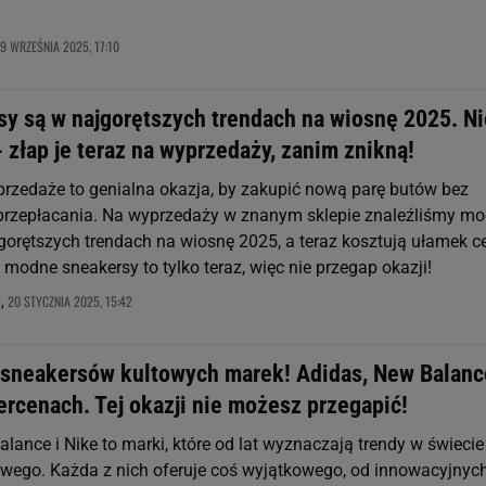
9 WRZEŚNIA 2025, 17:10
sy są w najgorętszych trendach na wiosnę 2025. Ni
- złap je teraz na wyprzedaży, zanim znikną!
zedaże to genialna okazja, by zakupić nową parę butów bez
przepłacania. Na wyprzedaży w znanym sklepie znaleźliśmy mo
jgorętszych trendach na wiosnę 2025, a teraz kosztują ułamek c
modne sneakersy to tylko teraz, więc nie przegap okazji!
20 STYCZNIA 2025, 15:42
a,
sneakersów kultowych marek! Adidas, New Balanc
rcenach. Tej okazji nie możesz przegapić!
lance i Nike to marki, które od lat wyznaczają trendy w świecie
wego. Każda z nich oferuje coś wyjątkowego, od innowacyjnyc