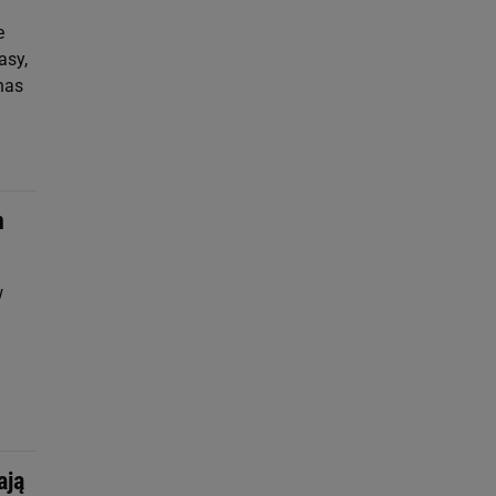
e
asy,
nas
n
w
ają