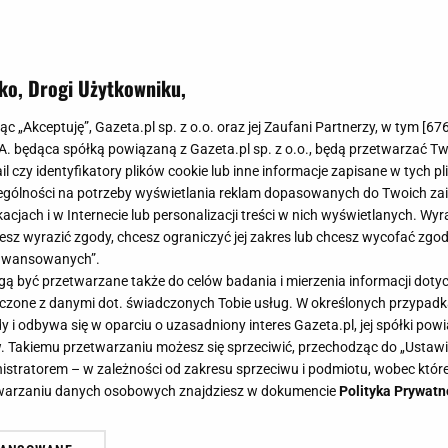
ko, Drogi Użytkowniku,
jąc „Akceptuję”, Gazeta.pl sp. z o.o. oraz jej Zaufani Partnerzy, w tym [
67
.A. będąca spółką powiązaną z Gazeta.pl sp. z o.o., będą przetwarzać T
ail czy identyfikatory plików cookie lub inne informacje zapisane w tych p
gólności na potrzeby wyświetlania reklam dopasowanych do Twoich zain
acjach i w Internecie lub personalizacji treści w nich wyświetlanych. Wyr
cesz wyrazić zgody, chcesz ograniczyć jej zakres lub chcesz wycofać zgo
aawansowanych”.
 być przetwarzane także do celów badania i mierzenia informacji dot
 łączone z danymi dot. świadczonych Tobie usług. W określonych przypad
i odbywa się w oparciu o uzasadniony interes Gazeta.pl, jej spółki powi
. Takiemu przetwarzaniu możesz się sprzeciwić, przechodząc do „Ust
nistratorem – w zależności od zakresu sprzeciwu i podmiotu, wobec które
etwarzaniu danych osobowych znajdziesz w dokumencie
Polityka Prywatn