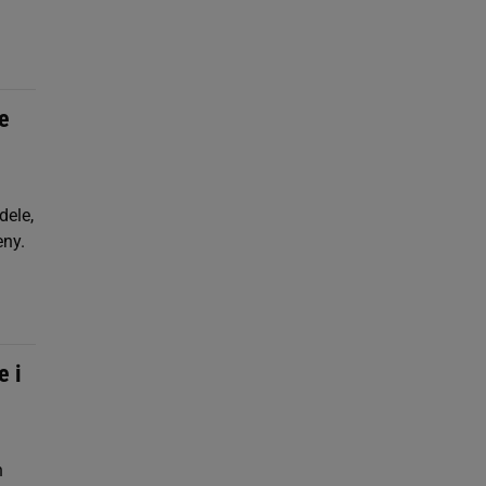
e
dele,
eny.
e i
h