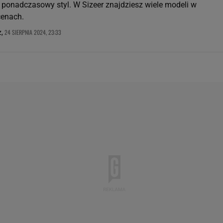
o ponadczasowy styl. W Sizeer znajdziesz wiele modeli w
cenach.
24 SIERPNIA 2024, 23:33
z,