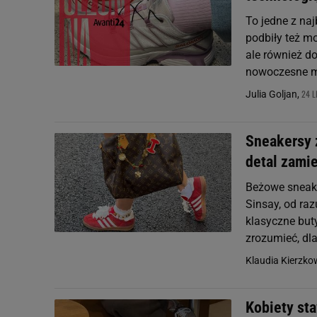
To jedne z na
podbiły też mo
ale również d
nowoczesne mo
24 L
Julia Goljan,
Sneakersy 
detal zamie
Beżowe sneake
Sinsay, od ra
klasyczne buty
zrozumieć, dl
Klaudia Kierzk
Kobiety sta