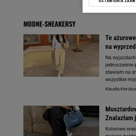
USTAWIENIA ZAA
Klikając „Akceptuję” wyra
Zaufanych Partnerów i A
dotyczące plików cookie,
MODNE-SNEAKERSY
odnośnik „Ustawienia pr
plików cookie możliwa je
Te ażurowe 
My, nasi Zaufani Partne
na wyprzed
Użycie dokładnych danych
Przechowywanie informacji
Na wyjazdach l
badnie odbiorców i uleps
jednocześnie 
stawiam na sn
wszystkie mo
Klaudia Kierzk
Musztardow
Znalazłam 
Kolorowe snea