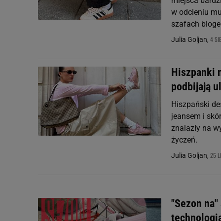
miejsca bardz
w odcieniu mu
szafach bloge
4 SI
Julia Goljan,
Hiszpanki 
podbijają u
Hiszpański des
jeansem i skó
znalazły na w
życzeń.
25 L
Julia Goljan,
"Sezon na"
technologią