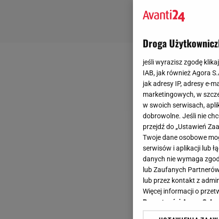
Droga Użytkownicz
jeśli wyrazisz zgodę klika
IAB, jak również Agora S
jak adresy IP, adresy e-m
marketingowych, w szcze
w swoich serwisach, aplik
dobrowolne. Jeśli nie ch
przejdź do „Ustawień Z
Twoje dane osobowe mogą
serwisów i aplikacji lub
danych nie wymaga zgody 
lub Zaufanych Partnerów
lub przez kontakt z admi
Więcej informacji o prz
Prywatności Agora S.A.