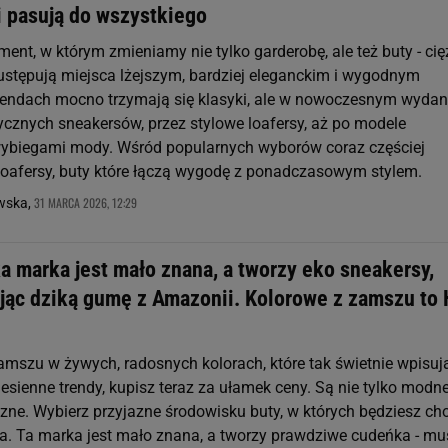
i pasują do wszystkiego
nt, w którym zmieniamy nie tylko garderobę, ale też buty - cię
i ustępują miejsca lżejszym, bardziej eleganckim i wygodnym
endach mocno trzymają się klasyki, ale w nowoczesnym wydani
ycznych sneakersów, przez stylowe loafersy, aż po modele
ybiegami mody. Wśród popularnych wyborów coraz częściej
 loafersy, buty które łączą wygodę z ponadczasowym stylem.
31 MARCA 2026, 12:29
owska,
a marka jest mało znana, a tworzy eko sneakersy,
jąc dziką gumę z Amazonii. Kolorowe z zamszu to 
amszu w żywych, radosnych kolorach, które tak świetnie wpisują
esienne trendy, kupisz teraz za ułamek ceny. Są nie tylko modne
czne. Wybierz przyjazne środowisku buty, w których będziesz ch
da. Ta marka jest mało znana, a tworzy prawdziwe cudeńka - mu