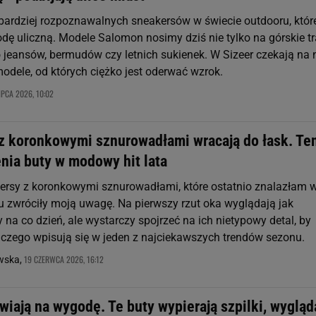
jbardziej rozpoznawalnych sneakersów w świecie outdooru, któr
dę uliczną. Modele Salomon nosimy dziś nie tylko na górskie tr
o jeansów, bermudów czy letnich sukienek. W Sizeer czekają na 
dele, od których ciężko jest oderwać wzrok.
IPCA 2026, 10:02
z koronkowymi sznurowadłami wracają do łask. Te
nia buty w modowy hit lata
rsy z koronkowymi sznurowadłami, które ostatnio znalazłam 
zu zwróciły moją uwagę. Na pierwszy rzut oka wyglądają jak
 na co dzień, ale wystarczy spojrzeć na ich nietypowy detal, by
aczego wpisują się w jeden z najciekawszych trendów sezonu.
19 CZERWCA 2026, 16:12
owska,
wiają na wygodę. Te buty wypierają szpilki, wygląd