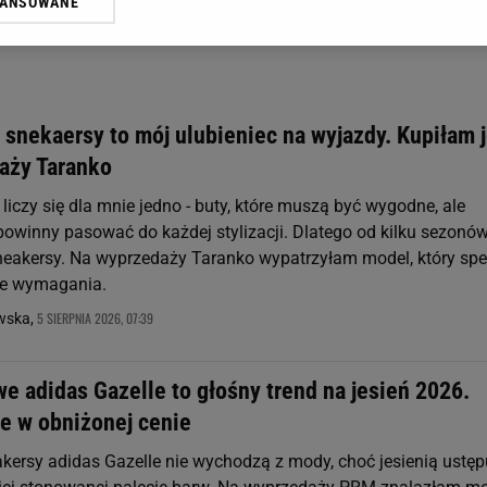
WANSOWANE
żasz też zgodę na zainstalowanie i przechowywanie plików cookie Gazeta.p
gora S.A. na Twoim urządzeniu końcowym. Możesz w każdej chwili zmien
 wywołując narzędzie do zarządzania twoimi preferencjami dot. przetw
ywatności ” w stopce serwisu i przechodząc do „Ustawień Zaawansowan
st także za pomocą ustawień przeglądarki.
snekaersy to mój ulubieniec na wyjazdy. Kupiłam 
rzy i Agora S.A. możemy przetwarzać dane osobowe w następujących cel
aży Taranko
 geolokalizacyjnych. Aktywne skanowanie charakterystyki urządzenia do
 na urządzeniu lub dostęp do nich. Spersonalizowane reklamy i treści, p
iczy się dla mnie jedno - buty, które muszą być wygodne, ale
zanie usług.
Lista Zaufanych Partnerów
powinny pasować do każdej stylizacji. Dlatego od kilku sezonó
eakersy. Na wyprzedaży Taranko wypatrzyłam model, który spe
je wymagania.
5 SIERPNIA 2026, 07:39
owska,
e adidas Gazelle to głośny trend na jesień 2026.
je w obniżonej cenie
kersy adidas Gazelle nie wychodzą z mody, choć jesienią ustęp