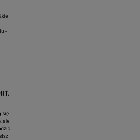
żkie
u -
HIT.
 się
, ale
odzić
sisz