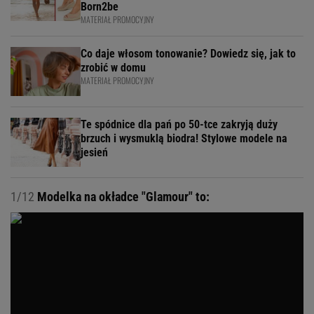
Born2be
MATERIAŁ PROMOCYJNY
Co daje włosom tonowanie? Dowiedz się, jak to
zrobić w domu
MATERIAŁ PROMOCYJNY
Te spódnice dla pań po 50-tce zakryją duży
brzuch i wysmuklą biodra! Stylowe modele na
jesień
1/12
Modelka na okładce "Glamour" to: