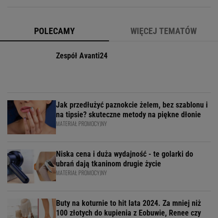
POLECAMY
WIĘCEJ TEMATÓW
Zespół Avanti24
Jak przedłużyć paznokcie żelem, bez szablonu i
na tipsie? skuteczne metody na piękne dłonie
MATERIAŁ PROMOCYJNY
Niska cena i duża wydajność - te golarki do
ubrań dają tkaninom drugie życie
MATERIAŁ PROMOCYJNY
Buty na koturnie to hit lata 2024. Za mniej niż
100 złotych do kupienia z Eobuwie, Renee czy