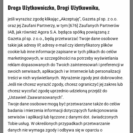
Droga Użytkowniczko, Drogi Użytkowniku,
jeśli wyrazisz zgodę klikając „Akceptuję”, Gazeta.pl sp. z o.o.
oraz jej Zaufani Partnerzy, w tym [
676
] Zaufanych Partnerów
IAB, jak również Agora S.A. będąca spółką powiązaną z
Gazeta.pl sp. z o.o., będą przetwarzać Twoje dane osobowe
LPPRESERVED
takie jak adresy IP, adresy e-mail czy identyfikatory plików
cookie lub inne informacje zapisane w tych plikach do celów
Zakochałam się w ciepłej oliwce na jesień. Ten
marketingowych, w szczególności na potrzeby wyświetlania
kolor obłędnie wygląda na brunetkach i
reklam dopasowanych do Twoich zainteresowań i preferencji w
szatynkach
swoich serwisach, aplikacjach i w Internecie lub personalizacji
1 SIERPNIA 2026, 09:26
Marta Podściańska,
treści w nich wyświetlanych. Wyrażenie zgody jest dobrowolne.
Jeśli nie chcesz wyrazić zgody, chcesz ograniczyć jej zakres lub
Maja Bohosiewicz pokazała najmodniejszą
chcesz wycofać zgodę uprzednio udzieloną przejdź do
koszulę końcówki lata. Błękitny oversize robi
„Ustawień Zaawansowanych”.
efekt
Twoje dane osobowe mogą być przetwarzane także do celów
1 SIERPNIA 2026, 08:11
Marta Podściańska,
badania i mierzenia informacji dotyczących funkcjonowania
serwisów i aplikacji lub łączone z danymi dot. świadczonych
Reserved przecenia swetry z moherem.
Tobie usług. W określonych przypadkach przetwarzanie
Puszyste modele jak chmurka kupisz teraz
danych nie wymaga zgody i odbywa się w oparciu o