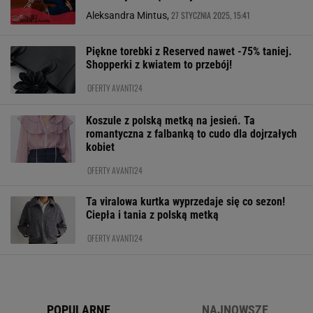
27 STYCZNIA 2025, 15:41
Aleksandra Mintus,
Piękne torebki z Reserved nawet -75% taniej.
Shopperki z kwiatem to przebój!
OFERTY AVANTI24
Koszule z polską metką na jesień. Ta
romantyczna z falbanką to cudo dla dojrzałych
kobiet
OFERTY AVANTI24
Ta viralowa kurtka wyprzedaje się co sezon!
Ciepła i tania z polską metką
OFERTY AVANTI24
POPULARNE
NAJNOWSZE