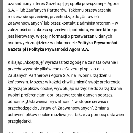
taniej
uzasadniony interes Gazeta.pl, jej spółki powiązanej – Agora
31 LIPCA 2026, 17:24
Marta Podściańska,
S.A. – lub Zaufanych Partnerów. Takiemu przetwarzaniu
możesz się sprzeciwić, przechodząc do „Ustawień
Zaawansowanych” lub przez kontakt z administratorem – w
zależności od zakresu sprzeciwu i podmiotu, wobec którego
jest kierowany. Więcej informacji o przetwarzaniu danych
osobowych znajdziesz w dokumencie
Polityka Prywatności
Gazeta.pl
i
Polityka Prywatności Agora S.A.
Klikając „Akceptuję” wyrażasz też zgodę na zainstalowanie i
przechowywanie plików cookie Gazeta.pl sp. z o.o., jej
Zaufanych Partnerów i Agora S.A. na Twoim urządzeniu
końcowym. Możesz w każdej chwili zmienić swoje preferencje
dotyczące plików cookie, wywołując narzędzie do zarządzania
twoimi preferencjami dot. przetwarzania danych poprzez
odnośnik „Ustawienia prywatności ” w stopce serwisu i
przechodząc do „Ustawień Zaawansowanych”. Zmiana
ustawień plików cookie możliwa jest także za pomocą ustawień
przeglądarki.