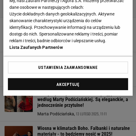
My, nasi Zaufani Partnerzy i Agora S.A. możemy przetwarzać
dane osobowe w następujących celach:
Użycie dokładnych danych geolokalizacyjnych. Aktywne
skanowanie charakterystyki urządzenia do celów
Reserved przecenia kurtkę w kolorze gorzkiej
identyfikacji. Przechowywanie informacji na urządzeniu lub
czekolady. Ten skórzany fason kosztuje teraz
dostęp do nich. Spersonalizowane reklamy i treści, pomiar
129,99 zł
reklam i treści, badnie odbiorców i ulepszanie usług.
30 LIPCA 2026, 08:09
Marta Podściańska,
Lista Zaufanych Partnerów
Reserved wyprzedaje sukienki idealne na
wakacje. Te modele wyglądają drożej, niż
USTAWIENIA ZAAWANSOWANE
kosztują
17 LIPCA 2026, 15:28
Marta Podściańska,
AKCEPTUJĘ
Cztery stylizacje na urodzinowe przyjęcie
według Marty Podściańskiej. Są eleganckie, a
jednocześnie przytulne!
13 LUTEGO 2025, 11:11
Marta Podściańska,
Wiosna w klimatach Boho. Falbanki i naturalne
materiały - to będziemy nosić w 2025!