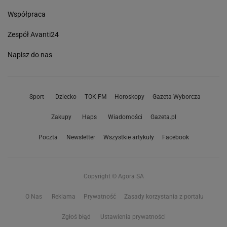
Współpraca
Zespół Avanti24
Napisz do nas
Sport
Dziecko
TOK FM
Horoskopy
Gazeta Wyborcza
Zakupy
Haps
Wiadomości
Gazeta.pl
Poczta
Newsletter
Wszystkie artykuły
Facebook
Copyright © Agora SA
O Nas
Reklama
Prywatność
Zasady korzystania z portalu
Zgłoś błąd
Ustawienia prywatności