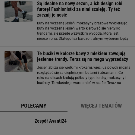
Są idealne na nowy sezon, a ich design robi
furorę! Fashionistki za nimi szaleją. Ty też
zacznij je nosić
Buty na wczesną jesień: mokasyny brązowe Wybierając
buty na wczesną jesień warto kierować się nie tylko
trendami, ale przede wszystkim wygodą, która jest
nieoceniona. Dlatego też bardzo trafnym wyborem będą
mokasyny w kolorze brązowym mające trochę rustykalny
charakter. Brązowa barwa nadaje
Te buciki w kolorze kawy z mlekiem zawojują
jesienne trendy. Teraz są na mega wyprzedaży
Jesień zbliża się wielkimi krokami, więc już powoli można
rozglądać się za cieplejszymi butami i ubraniami. Co
roku na ulicach królują półbuty typu lordsy, mokasyny i
loafersy. To właśnie je warto mieć w szafie. Teraz na
wyprzedaż trafił fenomenalny model. Klasyczne, ale jakie
eleganckie. Te buty
POLECAMY
WIĘCEJ TEMATÓW
Zespół Avanti24