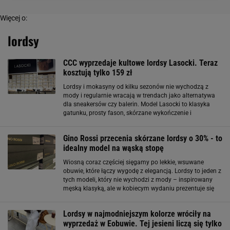
Więcej o:
lordsy
CCC wyprzedaje kultowe lordsy Lasocki. Teraz
kosztują tylko 159 zł
Lordsy i mokasyny od kilku sezonów nie wychodzą z
mody i regularnie wracają w trendach jako alternatywa
dla sneakersów czy balerin. Model Lasocki to klasyka
gatunku, prosty fason, skórzane wykończenie i
uniwersalny czarny kolor sprawiają, że pasują niemal do
wszystkiego. Co więcej, naturalna skóra
Gino Rossi przecenia skórzane lordsy o 30% - to
idealny model na wąską stopę
Wiosną coraz częściej sięgamy po lekkie, wsuwane
obuwie, które łączy wygodę z elegancją. Lordsy to jeden z
tych modeli, który nie wychodzi z mody – inspirowany
męską klasyką, ale w kobiecym wydaniu prezentuje się
niezwykle stylowo. To idealna alternatywa dla balerin czy
mokasynów, szczególnie
Lordsy w najmodniejszym kolorze wróciły na
wyprzedaż w Eobuwie. Tej jesieni liczą się tylko