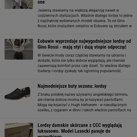
one
Jesienią stawiamy na większą elegancję nawet w
codziennych stylizacjach. Właśnie dlatego lordsy to jedne
z najchętniej wybieranych modeli obuwia. Te od Gino
Rossi, które znalazłam ostatnio w Eobuwie są strzałem w
10! Nie tylko eleganckie, ale także stylowe, mają
najmodniejszy kolor tego sezonu
Eobuwie wyprzedaje najwygodniejsze lordsy od
Gino Rossi - mają styl i dają stopie odpocząć
W świecie mody coraz częściej stawiamy na ubrania i
dodatki, które nie tylko dobrze wyglądają, ale również
zapewniają komfort przez cały dzień. To właśnie dlatego
loafersy i lordsy zyskały tak ogromną popularność.
Stanowią świetną alternatywę dla balerin czy
mokasynów, a przy tym prezentują
Najmodniejsze buty sezonu: lordsy
Z braku polskiej nazwy używamy angielskiego terminu,
ale równie dobrze można by je nazywać pantoflami.
Mogą się kojarzyć z Hugh Hefnerem - w nieodłącznym
szaliku, z cygarem w dłoni i takich właśnie pantoflach na
nogach. Hugh Hefner przejął ten styl od brytyjskiej
arystokracji, a teraz lordsy stają
Lordsy damskie skórzane z CCC wyglądają
luksusowo. Model Lasocki pasuje do
wszystkiego