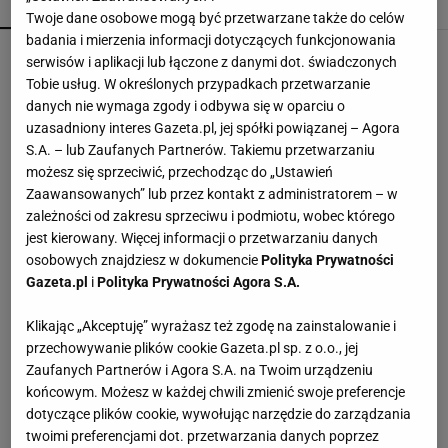
POPULARNE
NAJNOWSZE
Twoje dane osobowe mogą być przetwarzane także do celów
badania i mierzenia informacji dotyczących funkcjonowania
CCC przeceniło sandałki Gino Rossi o prawie 100
serwisów i aplikacji lub łączone z danymi dot. świadczonych
zł
Tobie usług. W określonych przypadkach przetwarzanie
danych nie wymaga zgody i odbywa się w oparciu o
uzasadniony interes Gazeta.pl, jej spółki powiązanej – Agora
Mniej niż 50 zł, a pachną luksusem. Te perfumy
S.A. – lub Zaufanych Partnerów. Takiemu przetwarzaniu
z Rossmanna pachną godzinami
możesz się sprzeciwić, przechodząc do „Ustawień
Zaawansowanych” lub przez kontakt z administratorem – w
zależności od zakresu sprzeciwu i podmiotu, wobec którego
To nie droga na skróty. Matka pokazuje, jak
jest kierowany. Więcej informacji o przetwarzaniu danych
naprawdę wygląda edukacja domowa
osobowych znajdziesz w dokumencie
Polityka Prywatności
MATERIAŁ PROMOCYJNY
Gazeta.pl
i
Polityka Prywatności Agora S.A.
Czółenka Lasocki aż 40% taniej. Kupisz je za
Klikając „Akceptuję” wyrażasz też zgodę na zainstalowanie i
niewiele ponad 100 zł
przechowywanie plików cookie Gazeta.pl sp. z o.o., jej
Zaufanych Partnerów i Agora S.A. na Twoim urządzeniu
końcowym. Możesz w każdej chwili zmienić swoje preferencje
100% wiskozy i fason jak z azjatyckich butików -
dotyczące plików cookie, wywołując narzędzie do zarządzania
teraz za 99 zł
twoimi preferencjami dot. przetwarzania danych poprzez