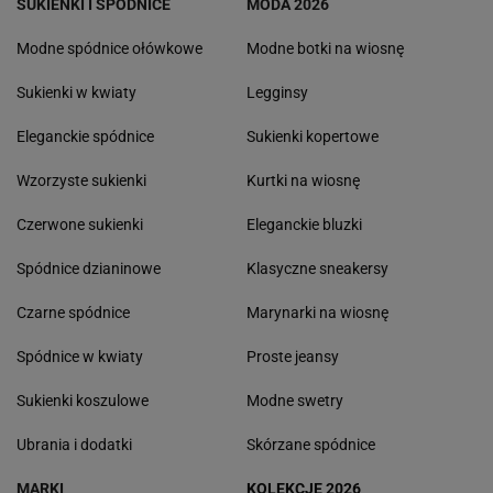
SUKIENKI I SPÓDNICE
MODA 2026
Modne spódnice ołówkowe
Modne botki na wiosnę
Sukienki w kwiaty
Legginsy
Eleganckie spódnice
Sukienki kopertowe
Wzorzyste sukienki
Kurtki na wiosnę
Czerwone sukienki
Eleganckie bluzki
Spódnice dzianinowe
Klasyczne sneakersy
Czarne spódnice
Marynarki na wiosnę
Spódnice w kwiaty
Proste jeansy
Sukienki koszulowe
Modne swetry
Ubrania i dodatki
Skórzane spódnice
MARKI
KOLEKCJE 2026