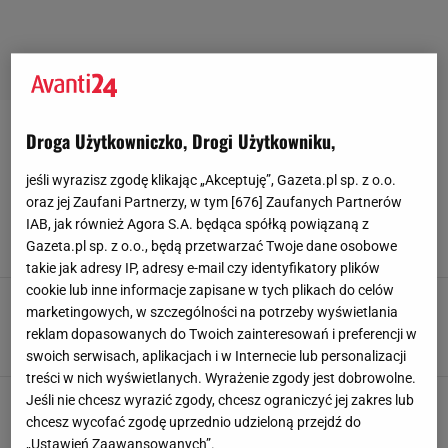
LORDSY
Droga Użytkowniczko, Drogi Użytkowniku,
jeśli wyrazisz zgodę klikając „Akceptuję”, Gazeta.pl sp. z o.o.
Lordsy w najmodniejszym kolorze wróciły na
oraz jej Zaufani Partnerzy, w tym [
676
] Zaufanych Partnerów
wyprzedaż w Eobuwie. Tej jesieni liczą się tylko
one
IAB, jak również Agora S.A. będąca spółką powiązaną z
Gazeta.pl sp. z o.o., będą przetwarzać Twoje dane osobowe
2 PAŹDZIERNIKA 2025, 06:30
Magdalena Pastwa,
takie jak adresy IP, adresy e-mail czy identyfikatory plików
cookie lub inne informacje zapisane w tych plikach do celów
Buty na lato 2024. Jakie modele będą królować
marketingowych, w szczególności na potrzeby wyświetlania
na ulicach w tym sezonie?
reklam dopasowanych do Twoich zainteresowań i preferencji w
11 CZERWCA 2024, 14:48
Julia Perkowska,
swoich serwisach, aplikacjach i w Internecie lub personalizacji
treści w nich wyświetlanych. Wyrażenie zgody jest dobrowolne.
Jeśli nie chcesz wyrazić zgody, chcesz ograniczyć jej zakres lub
chcesz wycofać zgodę uprzednio udzieloną przejdź do
„Ustawień Zaawansowanych”.