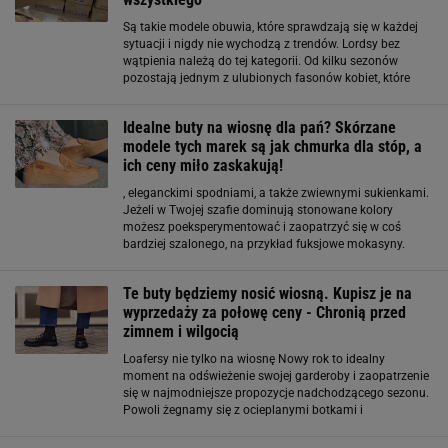
Są takie modele obuwia, które sprawdzają się w każdej
sytuacji i nigdy nie wychodzą z trendów. Lordsy bez
wątpienia należą do tej kategorii. Od kilku sezonów
pozostają jednym z ulubionych fasonów kobiet, które
cenią elegancję w wygodnym wydaniu. To idealna
alternatywa dla balerin czy mokasynów
Idealne buty na wiosnę dla pań? Skórzane
modele tych marek są jak chmurka dla stóp, a
ich ceny miło zaskakują!
, eleganckimi spodniami, a także zwiewnymi sukienkami.
Jeżeli w Twojej szafie dominują stonowane kolory
możesz poeksperymentować i zaopatrzyć się w coś
bardziej szalonego, na przykład fuksjowe mokasyny.
Będzie to z pewnością ciekawy element Twoich stylizacji!
Skórzane baleriny i lordsy Baleriny
Te buty będziemy nosić wiosną. Kupisz je na
wyprzedaży za połowę ceny - Chronią przed
zimnem i wilgocią
Loafersy nie tylko na wiosnę Nowy rok to idealny
moment na odświeżenie swojej garderoby i zaopatrzenie
się w najmodniejsze propozycje nadchodzącego sezonu.
Powoli żegnamy się z ocieplanymi botkami i
wymieniamy je na mniej zabudowane, wygodne półbuty.
Tej wiosny hitem będą loafersy, które są nie