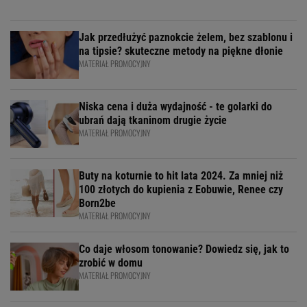
Jak przedłużyć paznokcie żelem, bez szablonu i
na tipsie? skuteczne metody na piękne dłonie
MATERIAŁ PROMOCYJNY
Niska cena i duża wydajność - te golarki do
ubrań dają tkaninom drugie życie
MATERIAŁ PROMOCYJNY
Buty na koturnie to hit lata 2024. Za mniej niż
100 złotych do kupienia z Eobuwie, Renee czy
Born2be
MATERIAŁ PROMOCYJNY
Co daje włosom tonowanie? Dowiedz się, jak to
zrobić w domu
MATERIAŁ PROMOCYJNY