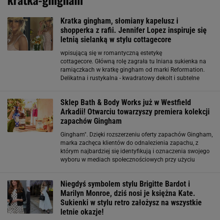
Kratka gingham, słomiany kapelusz i
shopperka z rafii. Jennifer Lopez inspiruje się
letnią sielanką w stylu cottagecore
wpisującą się w romantyczną estetykę
cottagecore. Główną rolę zagrała tu lniana sukienka na
ramiączkach w kratkę gingham od marki Reformation.
Delikatna i rustykalna - kwadratowy dekolt i subtelne
falbanki nadają jej dziewczęcego uroku w klimacie "slow
life" z farmy. Jennifer jak zwykle nie zapomniała o
Sklep Bath & Body Works już w Westfield
Arkadii! Otwarciu towarzyszy premiera kolekcji
zapachów Gingham
Gingham". Dzięki rozszerzeniu oferty zapachów Gingham,
marka zachęca klientów do odnalezienia zapachu, z
którym najbardziej się identyfikują i oznaczenia swojego
wyboru w mediach społecznościowych przy użyciu
hashtagu #FindYourGingham. Trzy zupełnie nowe
odsłony są inspirowane oryginalnym zapachem
Niegdyś symbolem stylu Brigitte Bardot i
Gingham
Marilyn Monroe, dziś nosi je księżna Kate.
Sukienki w stylu retro założysz na wszystkie
letnie okazje!