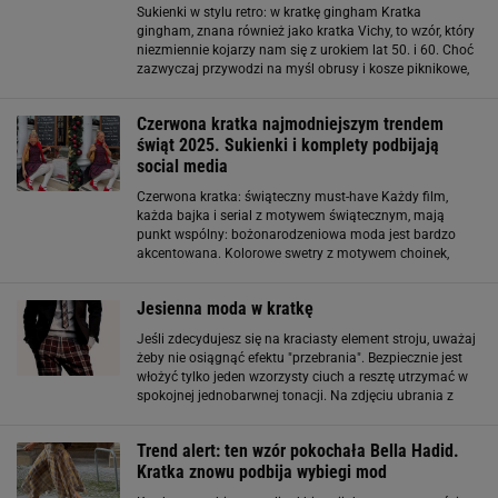
Sukienki w stylu retro: w kratkę gingham Kratka
gingham, znana również jako kratka Vichy, to wzór, który
niezmiennie kojarzy nam się z urokiem lat 50. i 60. Choć
zazwyczaj przywodzi na myśl obrusy i kosze piknikowe,
zdobi również sukienki, które wpisują się w klimat
rustykalnej sielanki. Nic
Czerwona kratka najmodniejszym trendem
świąt 2025. Sukienki i komplety podbijają
social media
Czerwona kratka: świąteczny must-have Każdy film,
każda bajka i serial z motywem świątecznym, mają
punkt wspólny: bożonarodzeniowa moda jest bardzo
akcentowana. Kolorowe swetry z motywem choinek,
czerwone rajstopy, płaszczyki a la futerkowe poncho i
rzecz jasna motyw kratki. W tym sezonie nie boimy
Jesienna moda w kratkę
Jeśli zdecydujesz się na kraciasty element stroju, uważaj
żeby nie osiągnąć efektu "przebrania". Bezpiecznie jest
włożyć tylko jeden wzorzysty ciuch a resztę utrzymać w
spokojnej jednobarwnej tonacji. Na zdjęciu ubrania z
jesienno-zimowej kolekcji H&M. mr
Trend alert: ten wzór pokochała Bella Hadid.
Kratka znowu podbija wybiegi mod