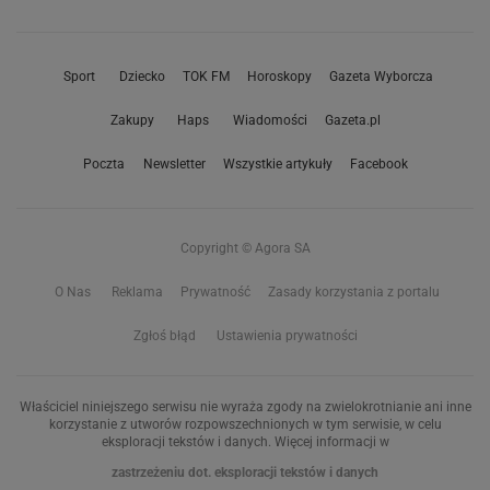
Sport
Dziecko
TOK FM
Horoskopy
Gazeta Wyborcza
Zakupy
Haps
Wiadomości
Gazeta.pl
Poczta
Newsletter
Wszystkie artykuły
Facebook
Copyright © Agora SA
O Nas
Reklama
Prywatność
Zasady korzystania z portalu
Zgłoś błąd
Ustawienia prywatności
Właściciel niniejszego serwisu nie wyraża zgody na zwielokrotnianie ani inne
korzystanie z utworów rozpowszechnionych w tym serwisie, w celu
eksploracji tekstów i danych. Więcej informacji w
zastrzeżeniu dot. eksploracji tekstów i danych