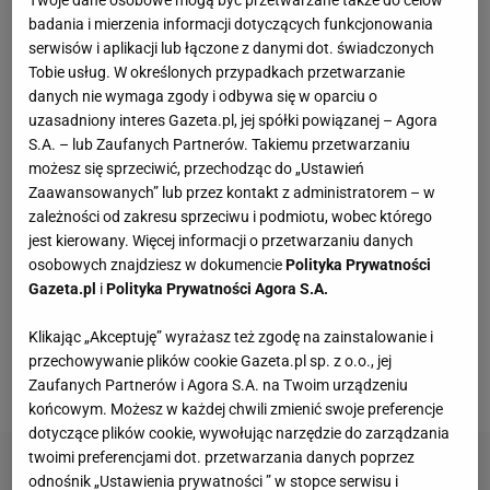
Twoje dane osobowe mogą być przetwarzane także do celów
badania i mierzenia informacji dotyczących funkcjonowania
serwisów i aplikacji lub łączone z danymi dot. świadczonych
Czółenka Lasocki aż 40% taniej. Kupisz je za
Tobie usług. W określonych przypadkach przetwarzanie
niewiele ponad 100 zł
danych nie wymaga zgody i odbywa się w oparciu o
uzasadniony interes Gazeta.pl, jej spółki powiązanej – Agora
S.A. – lub Zaufanych Partnerów. Takiemu przetwarzaniu
W FACTORY Annopol powstał kort do padla.
możesz się sprzeciwić, przechodząc do „Ustawień
Outletowi klienci zagrają za darmo
Zaawansowanych” lub przez kontakt z administratorem – w
MATERIAŁ PROMOCYJNY
zależności od zakresu sprzeciwu i podmiotu, wobec którego
jest kierowany. Więcej informacji o przetwarzaniu danych
50-tko, te buty od Lasockiego to mięciutki wybór
osobowych znajdziesz w dokumencie
Polityka Prywatności
na jesień
Gazeta.pl
i
Polityka Prywatności Agora S.A.
Klikając „Akceptuję” wyrażasz też zgodę na zainstalowanie i
Szerokie spodnie w paski z Zary są teraz tańsze
przechowywanie plików cookie Gazeta.pl sp. z o.o., jej
aż o 41 proc
Zaufanych Partnerów i Agora S.A. na Twoim urządzeniu
końcowym. Możesz w każdej chwili zmienić swoje preferencje
dotyczące plików cookie, wywołując narzędzie do zarządzania
twoimi preferencjami dot. przetwarzania danych poprzez
odnośnik „Ustawienia prywatności ” w stopce serwisu i