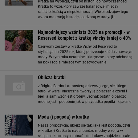
Kratka na wybiegu, czyli od historii do nowoczesności
Kratka to wzór, który zawsze balansował między
szlacheckością a niepokornością. Wiele rodzajów tego
wzoru ma swoją historię osadzoną w tradycji -
przykładowo szkocki tartan pierwotnie oznaczał
przynależność do klanów w Szkocji. Także kratka
Najmodniejszy wzór lata 2025 na promocji - w
Reserved komplet z kratką vinchy taniej o 40%
Czerwony zestaw w kratkę Vichy od Reserved to
stylizacja na 2025 rok, której potrzebuje każda znawczyni
mody. W tym roku neutralne i klasyczne kolory odchodzą
na bok i robią miejsce tym zdecydowanie
odważniejszym. Ten przyciągający wzrok zestaw z
Reserved, składający się z topu na grubsze ramiączka
Oblicza kratki
z Brigitte Bardot i atmosferą dziewczęcego, sielskiego
retro. W wersji klasycznej tworzy ją połączenie czerni i
bieli, a sam wzór jest drobny. Jednak ostatnio bardzo
modne jest - podobnie jak w przypadku pepitki - łączenie
zupełnie nowych barw i powiększanie kratki. Na chłodną
jesień odpowiednie są czerń
Moda (i pogoda) w kratkę
Nasza propozycja: ubierz się tak, jaka jest pogoda, czyli
w kratkę:-) Kratka to nadal bardzo modny wzór, a w
sklepach kraciastych ubrań i dodatków znajdziecie całe