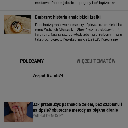
mnóstwo. Dopasujcie się do pogody i też bądźcie w
kratkę. Oto kilka propozycji ubrań i dodatków na
kapryśną letnią pogodę. Zobacz też
Burberry: historia angielskiej kratki
Podchodzą mnie wolne numery - śpiewał czterdzieści lat
temu Wojciech Młynarski. - Slow-foksy, ale ubóstwiam!
fara ra ra, fara ra ra... Ja wtedy zdejmuję Burberry - mam
taki prochowiec z Peweksu, na kratce (...)". Pojęcia nie
mam, może i miał pan Wojciech oryginalny trencz z
podpinką w biało-czarno
POLECAMY
WIĘCEJ TEMATÓW
Zespół Avanti24
Jak przedłużyć paznokcie żelem, bez szablonu i
na tipsie? skuteczne metody na piękne dłonie
MATERIAŁ PROMOCYJNY