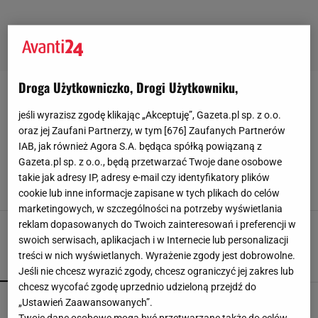
Droga Użytkowniczko, Drogi Użytkowniku,
KRATKA-GINGHAM
jeśli wyrazisz zgodę klikając „Akceptuję”, Gazeta.pl sp. z o.o.
oraz jej Zaufani Partnerzy, w tym [
676
] Zaufanych Partnerów
Niegdyś symbolem stylu Brigitte Bardot i
Marilyn Monroe, dziś nosi je księżna Kate.
IAB, jak również Agora S.A. będąca spółką powiązaną z
Sukienki w stylu retro założysz na wszystkie
Gazeta.pl sp. z o.o., będą przetwarzać Twoje dane osobowe
letnie okazje!
takie jak adresy IP, adresy e-mail czy identyfikatory plików
14 MAJA 2025, 13:35
Julia Goljan,
cookie lub inne informacje zapisane w tych plikach do celów
marketingowych, w szczególności na potrzeby wyświetlania
reklam dopasowanych do Twoich zainteresowań i preferencji w
swoich serwisach, aplikacjach i w Internecie lub personalizacji
treści w nich wyświetlanych. Wyrażenie zgody jest dobrowolne.
POPULARNE
NAJNOWSZE
Jeśli nie chcesz wyrazić zgody, chcesz ograniczyć jej zakres lub
chcesz wycofać zgodę uprzednio udzieloną przejdź do
Sandały Keen to synonim wakacyjnego komfortu
„Ustawień Zaawansowanych”.
- teraz tańsze o niemal 100 zł