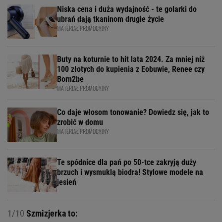
Niska cena i duża wydajność - te golarki do
ubrań dają tkaninom drugie życie
MATERIAŁ PROMOCYJNY
Buty na koturnie to hit lata 2024. Za mniej niż
100 złotych do kupienia z Eobuwie, Renee czy
Born2be
MATERIAŁ PROMOCYJNY
Co daje włosom tonowanie? Dowiedz się, jak to
zrobić w domu
MATERIAŁ PROMOCYJNY
Te spódnice dla pań po 50-tce zakryją duży
brzuch i wysmuklą biodra! Stylowe modele na
jesień
1/10
Szmizjerka to: