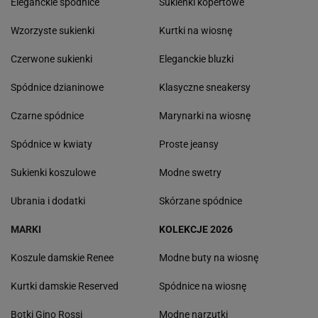
Eleganckie spódnice
Sukienki kopertowe
Wzorzyste sukienki
Kurtki na wiosnę
Czerwone sukienki
Eleganckie bluzki
Spódnice dzianinowe
Klasyczne sneakersy
Czarne spódnice
Marynarki na wiosnę
Spódnice w kwiaty
Proste jeansy
Sukienki koszulowe
Modne swetry
Ubrania i dodatki
Skórzane spódnice
MARKI
KOLEKCJE 2026
Koszule damskie Renee
Modne buty na wiosnę
Kurtki damskie Reserved
Spódnice na wiosnę
Botki Gino Rossi
Modne narzutki