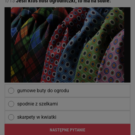
1/15
Jeśli ktoś nosi ogrodniczki, to ma na sobie:
gumowe buty do ogrodu
spodnie z szelkami
skarpety w kwiatki
NASTĘPNE PYTANIE