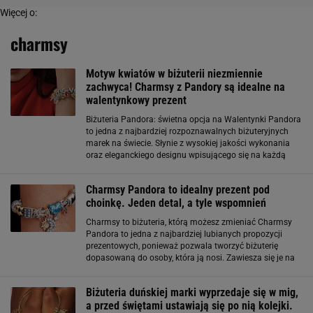
Więcej o:
charmsy
Motyw kwiatów w biżuterii niezmiennie
zachwyca! Charmsy z Pandory są idealne na
walentynkowy prezent
Biżuteria Pandora: świetna opcja na Walentynki Pandora
to jedna z najbardziej rozpoznawalnych biżuteryjnych
marek na świecie. Słynie z wysokiej jakości wykonania
oraz eleganckiego designu wpisującego się na każdą
okazję. Charmsy, pierścionki i naszyjniki tej marki stały
się symbolem indywidualnego
Charmsy Pandora to idealny prezent pod
choinkę. Jeden detal, a tyle wspomnień
Charmsy to biżuteria, którą możesz zmieniać Charmsy
Pandora to jedna z najbardziej lubianych propozycji
prezentowych, ponieważ pozwala tworzyć biżuterię
dopasowaną do osoby, która ją nosi. Zawiesza się je na
bransoletce i można dowolnie wymieniać, dodając nowe
elementy przy kolejnych okazjach. W
Biżuteria duńskiej marki wyprzedaje się w mig,
a przed świętami ustawiają się po nią kolejki.