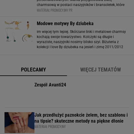
charmsową w postaci naszyjników i bransoletek, które
MATERIAŁ PROMOCYJNY PR
mogą stać się podstawą biżuterii zbudowanej według
indywidualnych upodobań. Świąteczna kolekcja
charmsów Vezzi
Modowe motywy By dziubeka
im więcej tym lepiej. Skórzane linki i metalowe charmsy
kochają swoje towarzystwo. Kolczyki są długie i
wyraziste, naszyjniki nosimy blisko szyi. Biżuteria z
kolekcji I love By dziubeka na jesień i zimę 2011/2012
świetnie sprawdzi się w połączeniu ze skórą i sztucznym
futrem oraz jako dodatek
POLECAMY
WIĘCEJ TEMATÓW
Zespół Avanti24
Jak przedłużyć paznokcie żelem, bez szablonu i
na tipsie? skuteczne metody na piękne dłonie
MATERIAŁ PROMOCYJNY