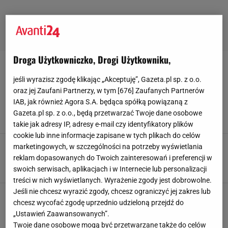
Droga Użytkowniczko, Drogi Użytkowniku,
CHARMSY
jeśli wyrazisz zgodę klikając „Akceptuję”, Gazeta.pl sp. z o.o.
oraz jej Zaufani Partnerzy, w tym [
676
] Zaufanych Partnerów
Charmsy Pandora to idealny prezent pod
IAB, jak również Agora S.A. będąca spółką powiązaną z
choinkę. Jeden detal, a tyle wspomnień
Gazeta.pl sp. z o.o., będą przetwarzać Twoje dane osobowe
15 GRUDNIA 2025, 14:20
Klaudia Kierzkowska,
takie jak adresy IP, adresy e-mail czy identyfikatory plików
cookie lub inne informacje zapisane w tych plikach do celów
LA MARQUEUSE przedstawia wiosenną
marketingowych, w szczególności na potrzeby wyświetlania
kolekcję zawieszek Clamori
reklam dopasowanych do Twoich zainteresowań i preferencji w
14 MAJA 2010, 10:35
swoich serwisach, aplikacjach i w Internecie lub personalizacji
Redakcja,
treści w nich wyświetlanych. Wyrażenie zgody jest dobrowolne.
Jeśli nie chcesz wyrazić zgody, chcesz ograniczyć jej zakres lub
chcesz wycofać zgodę uprzednio udzieloną przejdź do
„Ustawień Zaawansowanych”.
POPULARNE
NAJNOWSZE
Twoje dane osobowe mogą być przetwarzane także do celów