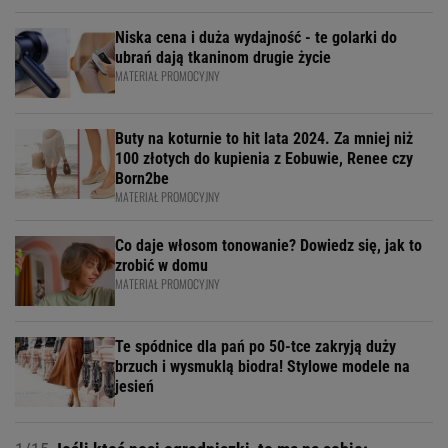
Niska cena i duża wydajność - te golarki do
ubrań dają tkaninom drugie życie
MATERIAŁ PROMOCYJNY
Buty na koturnie to hit lata 2024. Za mniej niż
100 złotych do kupienia z Eobuwie, Renee czy
Born2be
MATERIAŁ PROMOCYJNY
Co daje włosom tonowanie? Dowiedz się, jak to
zrobić w domu
MATERIAŁ PROMOCYJNY
Te spódnice dla pań po 50-tce zakryją duży
brzuch i wysmuklą biodra! Stylowe modele na
jesień