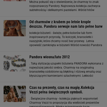
Można pokusić się o stwierdzenie, że charmsy to znak
rozpoznawczy Pandory. Najnowsza kolekcja zachwyca
subtelnością i delikatnymi pastelami. Wśród hitów
znajdziemy urocze charmsy w kształcie foki czy
półksiężyca, które dodają biżuterii odrobinę magii
Od charmsów z krabem po letnie krople
deszczu. Pandora serwuje nam lato pełne barw
kolekcje biżuterii - świeże, pełne kolorów lub form
inspirowanych przyrodą. To kolczyki, bransoletki i
naszyjniki, które chcemy nosić bez przerwy. Letnia
opowieść zamknięta w biżuterii Wśród nowości Pandora
znalazły się kolczyki, bransoletki, charmsy, naszyjniki i
pierścionki inspirowane latem - zarówno
Pandora wiosna/lato 2012
. Taką stylizację uzupełni biżuteria PANDORA wykonana z
najwyższej jakości srebra. Charmsy na oryginalną
bransoletkę ozdobione są błękitną i różową emalią oraz
błyszczącymi kamieniami szlachetnymi. Lekkości
dodadzą zawieszki ze szkła Murano w delikatnych
pastelowych odcieniach. TO JEST BŁYSK Lśniące złoto,
Czas na prezenty, czas na magię.Kolekcja
srebro
Vezzi pełna świątecznych symboli.
. Świąteczne charmsy - kolekcja pięknych wspomnień
Charmsy Vezzi to propozycja dla wielbicieli prezentów
personalizowanych. Marka przygotowała bazę