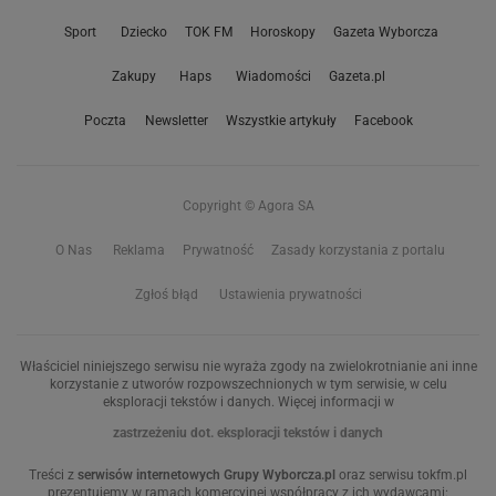
Sport
Dziecko
TOK FM
Horoskopy
Gazeta Wyborcza
Zakupy
Haps
Wiadomości
Gazeta.pl
Poczta
Newsletter
Wszystkie artykuły
Facebook
Copyright © Agora SA
O Nas
Reklama
Prywatność
Zasady korzystania z portalu
Zgłoś błąd
Ustawienia prywatności
Właściciel niniejszego serwisu nie wyraża zgody na zwielokrotnianie ani inne
korzystanie z utworów rozpowszechnionych w tym serwisie, w celu
eksploracji tekstów i danych. Więcej informacji w
zastrzeżeniu dot. eksploracji tekstów i danych
Treści z
serwisów internetowych Grupy Wyborcza.pl
oraz serwisu tokfm.pl
prezentujemy w ramach komercyjnej współpracy z ich wydawcami: