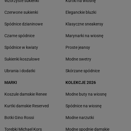
Wzorzyste sukienki
Kurtki na wiosnę
Czerwone sukienki
Eleganckie bluzki
Spódnice dzianinowe
Klasyczne sneakersy
Czarne spódnice
Marynarki na wiosnę
Spódnice w kwiaty
Proste jeansy
Sukienki koszulowe
Modne swetry
Ubrania i dodatki
Skórzane spódnice
MARKI
KOLEKCJE 2026
Koszule damskie Renee
Modne buty na wiosnę
Kurtki damskie Reserved
Spódnice na wiosnę
Botki Gino Rossi
Modne narzutki
Torebki Michael Kors
Modne spodnie damskie