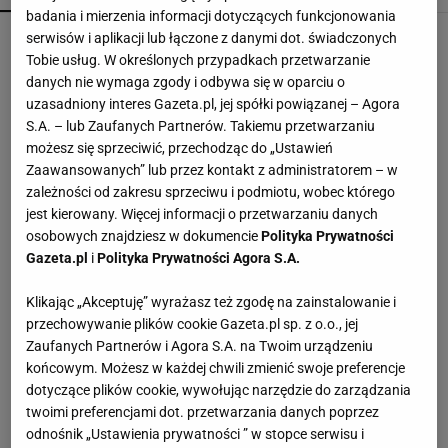
badania i mierzenia informacji dotyczących funkcjonowania
Mandaryna w szerokich jeansach jak z lat 2000.
serwisów i aplikacji lub łączone z danymi dot. świadczonych
Ten fason wraca na szczyt
Tobie usług. W określonych przypadkach przetwarzanie
danych nie wymaga zgody i odbywa się w oparciu o
uzasadniony interes Gazeta.pl, jej spółki powiązanej – Agora
Finał wyprzedaży w Eobuwie - kultowe
S.A. – lub Zaufanych Partnerów. Takiemu przetwarzaniu
Birkenstocki w końcu na promocji
możesz się sprzeciwić, przechodząc do „Ustawień
Zaawansowanych” lub przez kontakt z administratorem – w
zależności od zakresu sprzeciwu i podmiotu, wobec którego
To nie jest zwykły burger. Jego smak podkręca
jest kierowany. Więcej informacji o przetwarzaniu danych
wyjątkowy składnik
osobowych znajdziesz w dokumencie
Polityka Prywatności
MATERIAŁ PROMOCYJNY
Gazeta.pl
i
Polityka Prywatności Agora S.A.
Rossmann przecenił kultowe Calvin Klein
Klikając „Akceptuję” wyrażasz też zgodę na zainstalowanie i
Euphoria
przechowywanie plików cookie Gazeta.pl sp. z o.o., jej
Zaufanych Partnerów i Agora S.A. na Twoim urządzeniu
końcowym. Możesz w każdej chwili zmienić swoje preferencje
Najmodniejsze Adidasy na jesień za mniej niż 2
dotyczące plików cookie, wywołując narzędzie do zarządzania
stówki - zachwycają kolorem
twoimi preferencjami dot. przetwarzania danych poprzez
odnośnik „Ustawienia prywatności ” w stopce serwisu i