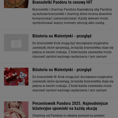
Bransoletki Pandora to cenowy HIT
Bransoletki i charmsy Pandora Największą siłą Pandory
są kultowe bransoletki i charmsy, które można dowolnie
komponować i personalizować. Każdy element może
symbolizować ważny moment, emocję albo osobę,
dlatego tak wiele kobiet traktuje je jak biżuterię z historią.
W ofercie znajdziemy zarówno
Biżuteria na Walentynki - przegląd
Do bransoletki Kruk mogą być doczepiane oryginalne
zawieszki, które sprawiają, że każda bransoletka staje się
jedyna w swoim rodzaju. Z kolei każda zawieszka może
stanowić symbol ważnego wydarzenia i tym samym
towarzyszyć nam przez całe życie. Zawieszki w cenie od
49 zł dostępne w salonach oraz na
Biżuteria na Walentynki - przegląd
Do bransoletki W. Kruk mogą być doczepiane oryginalne
zawieszki, które sprawiają, że każda bransoletka staje się
jedyna w swoim rodzaju. Z kolei każda zawieszka może
stanowić symbol ważnego wydarzenia i tym samym
towarzyszyć nam przez całe życie. Zawieszki w cenie od
49 zł dostępne w salonach oraz
Prezentownik Pandora 2025. Najmodniejsze
biżuteryjne upominki na każdą okazję
Charmsy od Pandory to idealny pomysł na prezent