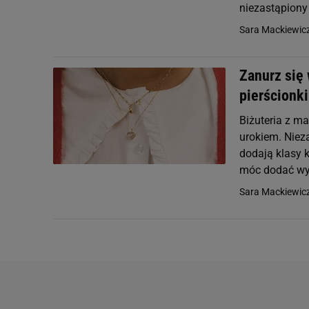
niezastąpiony 
Sara Mackiewic
Zanurz się 
pierścionki
Biżuteria z m
urokiem. Nieza
dodają klasy 
móc dodać wyj
Sara Mackiewic