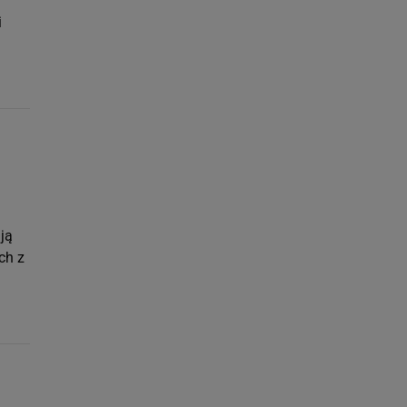
i
ją
ch z