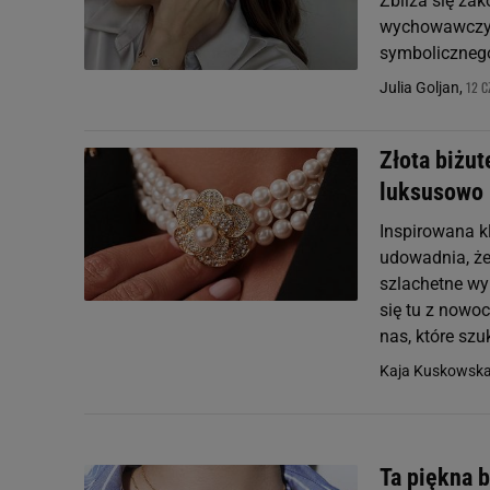
Zbliża się za
wychowawczyni
symbolicznego
12 C
Julia Goljan,
Złota biżut
luksusowo i
Inspirowana kl
udowadnia, że
szlachetne wy
się tu z nowoc
nas, które sz
Kaja Kuskowsk
Ta piękna b