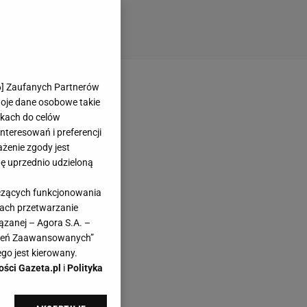
6
] Zaufanych Partnerów
woje dane osobowe takie
likach do celów
teresowań i preferencji
ażenie zgody jest
dę uprzednio udzieloną
yczących funkcjonowania
kach przetwarzanie
ązanej – Agora S.A. –
awień Zaawansowanych”
go jest kierowany.
ości Gazeta.pl
i
Polityka