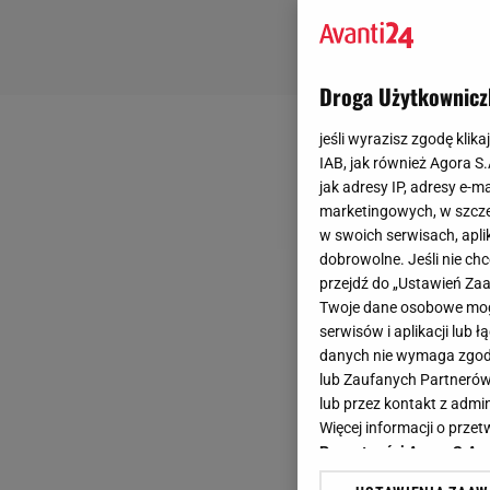
Droga Użytkownicz
jeśli wyrazisz zgodę klika
IAB, jak również Agora S
jak adresy IP, adresy e-m
marketingowych, w szcze
w swoich serwisach, aplik
dobrowolne. Jeśli nie ch
przejdź do „Ustawień Z
Twoje dane osobowe mogą
serwisów i aplikacji lub
danych nie wymaga zgody 
lub Zaufanych Partnerów
lub przez kontakt z admi
Więcej informacji o prz
Prywatności Agora S.A.