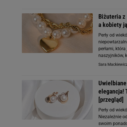
Biżuteria 
a kobiety j
Perły od wiekó
niepowtarzaln
perłami, któr
naszyjników, k
Sara Mackiewic
Uwielbiane 
elegancja! 
[przegląd]
Perły od wiek
Niezależnie o
swoim ponadcz