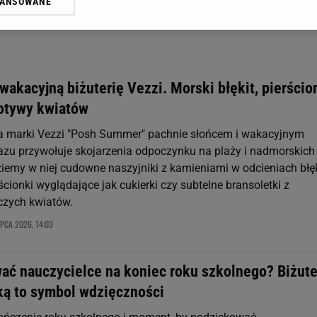
WANSOWANE
żasz też zgodę na zainstalowanie i przechowywanie plików cookie Gazeta.p
gora S.A. na Twoim urządzeniu końcowym. Możesz w każdej chwili zmien
 wywołując narzędzie do zarządzania twoimi preferencjami dot. przetw
ywatności ” w stopce serwisu i przechodząc do „Ustawień Zaawansowan
st także za pomocą ustawień przeglądarki.
wakacyjną biżuterię Vezzi. Morski błękit, pierścio
rzy i Agora S.A. możemy przetwarzać dane osobowe w następujących cel
otywy kwiatów
 geolokalizacyjnych. Aktywne skanowanie charakterystyki urządzenia do
 na urządzeniu lub dostęp do nich. Spersonalizowane reklamy i treści, p
ja marki Vezzi "Posh Summer" pachnie słońcem i wakacyjnym
zanie usług.
Lista Zaufanych Partnerów
razu przywołuje skojarzenia odpoczynku na plaży i nadmorskich
ziemy w niej cudowne naszyjniki z kamieniami w odcieniach błęk
ionki wyglądające jak cukierki czy subtelne bransoletki z
zych kwiatów.
IPCA 2026, 14:03
ać nauczycielce na koniec roku szkolnego? Biżute
ką to symbol wdzięczności