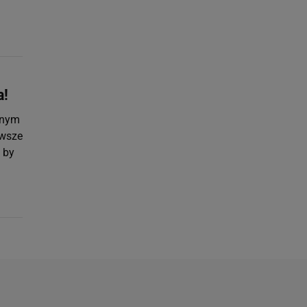
a!
anym
awsze
 by