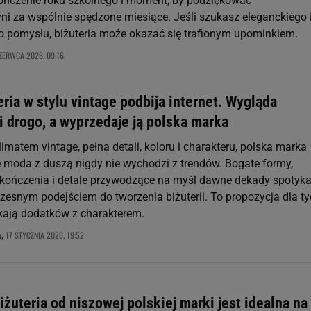
kończenie roku szkolnego i moment, by podziękować
 za wspólnie spędzone miesiące. Jeśli szukasz eleganckiego 
 pomysłu, biżuteria może okazać się trafionym upominkiem.
ZERWCA 2026, 09:16
eria w stylu vintage podbija internet. Wygląda
 drogo, a wyprzedaje ją polska marka
imatem vintage, pełna detali, koloru i charakteru, polska marka
 moda z duszą nigdy nie wychodzi z trendów. Bogate formy,
kończenia i detale przywodzące na myśl dawne dekady spotyka
zesnym podejściem do tworzenia biżuterii. To propozycja dla ty
ukają dodatków z charakterem.
17 STYCZNIA 2026, 19:52
a,
iżuteria od niszowej polskiej marki jest idealna na