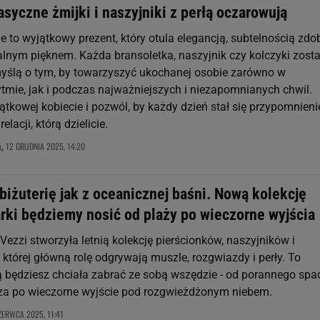
asyczne żmijki i naszyjniki z perłą oczarowują
e to wyjątkowy prezent, który otula elegancją, subtelnością zdo
lnym pięknem. Każda bransoletka, naszyjnik czy kolczyki zosta
yślą o tym, by towarzyszyć ukochanej osobie zarówno w
tmie, jak i podczas najważniejszych i niezapomnianych chwil.
ątkowej kobiecie i pozwól, by każdy dzień stał się przypomnien
relacji, którą dzielicie.
12 GRUDNIA 2025, 14:20
a,
biżuterię jak z oceanicznej baśni. Nową kolekcję
arki będziemy nosić od plaży po wieczorne wyjścia
ezzi stworzyła letnią kolekcję pierścionków, naszyjników i
 której główną rolę odgrywają muszle, rozgwiazdy i perły. To
rą będziesz chciała zabrać ze sobą wszędzie - od porannego spa
za po wieczorne wyjście pod rozgwieżdżonym niebem.
ZERWCA 2025, 11:41