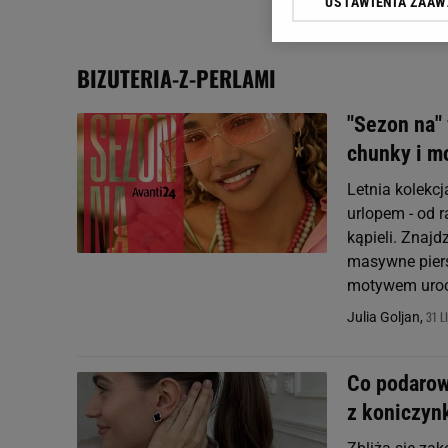
USTAWIENIA ZAA
Klikając „Akceptuję” wyra
Zaufanych Partnerów i A
dotyczące plików cookie,
BIZUTERIA-Z-PERLAMI
odnośnik „Ustawienia pr
plików cookie możliwa je
"Sezon na" 
My, nasi Zaufani Partne
chunky i m
Użycie dokładnych danych
Przechowywanie informacji
Letnia kolekc
badnie odbiorców i uleps
urlopem - od 
kąpieli. Znajd
masywne pierśc
motywem uroc
31 L
Julia Goljan,
Co podarow
z koniczyn