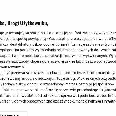
ko, Drogi Użytkowniku,
jąc „Akceptuję”, Gazeta.pl sp. z o.o. oraz jej Zaufani Partnerzy, w tym [
67
.A. będąca spółką powiązaną z Gazeta.pl sp. z o.o., będą przetwarzać T
ail czy identyfikatory plików cookie lub inne informacje zapisane w tych p
gólności na potrzeby wyświetlania reklam dopasowanych do Twoich zain
acjach i w Internecie lub personalizacji treści w nich wyświetlanych. Wyr
cesz wyrazić zgody, chcesz ograniczyć jej zakres lub chcesz wycofać zgo
aawansowanych”.
 być przetwarzane także do celów badania i mierzenia informacji dot
 łączone z danymi dot. świadczonych Tobie usług. W określonych przypad
i odbywa się w oparciu o uzasadniony interes Gazeta.pl, jej spółki powi
. Takiemu przetwarzaniu możesz się sprzeciwić, przechodząc do „Ust
nistratorem – w zależności od zakresu sprzeciwu i podmiotu, wobec które
etwarzaniu danych osobowych znajdziesz w dokumencie
Polityka Prywatn