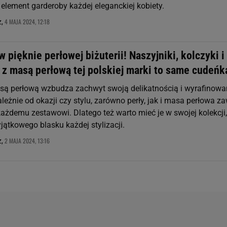
element garderoby każdej eleganckiej kobiety.
4 MAJA 2024, 12:18
z,
w pięknie perłowej biżuterii! Naszyjniki, kolczyki i
 z masą perłową tej polskiej marki to same cudeńk
asą perłową wzbudza zachwyt swoją delikatnością i wyrafinow
leżnie od okazji czy stylu, zarówno perły, jak i masa perłowa z
każdemu zestawowi. Dlatego też warto mieć je w swojej kolekcji,
ątkowego blasku każdej stylizacji.
2 MAJA 2024, 13:16
z,