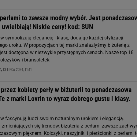
z perłami to zawsze modny wybór. Jest ponadczaso
ą uwielbiają! Niskie ceny! kod: SUN
w symbolizują elegancję i klasę, dodając każdej stylizacji
ego uroku. W propozycjach tej marki znalazłyśmy biżuterię z
a jest dostępna w niezwykle przystępnych cenach. Nasze top 18
olczyków i bransoletek.
13 LIPCA 2024, 11:41
z,
przez kobiety perły w biżuterii to ponadczasowa
Te z marki Lovrin to wyraz dobrego gustu i klasy.
ów fascynują ludzi swoim naturalnym urokiem i elegancją.
d zmieniających się trendów, biżuteria z perłami zawsze zachwy
asowym pięknem. Kolczyki, naszyjniki i pierścionki z perłami t