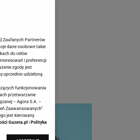
 były
6
] Zaufanych Partnerów
u!
woje dane osobowe takie
likach do celów
teresowań i preferencji
ażenie zgody jest
dę uprzednio udzieloną
ę nowego roku
yczących funkcjonowania
2010!
kach przetwarzanie
ązanej – Agora S.A. –
awień Zaawansowanych”
go jest kierowany.
ości Gazeta.pl
i
Polityka