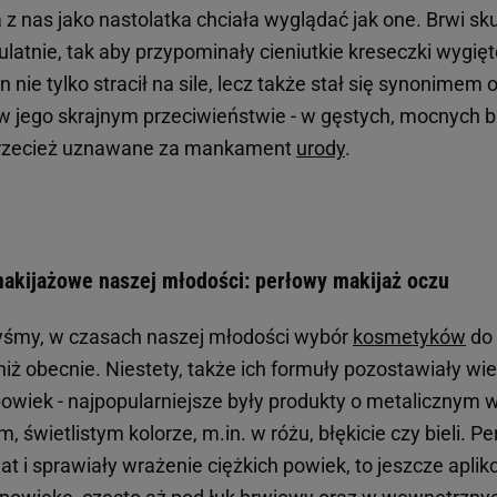
 z nas jako nastolatka chciała wyglądać jak one. Brwi s
ulatnie, tak aby przypominały cieniutkie kreseczki wygięt
n nie tylko stracił na sile, lecz także stał się synonimem o
 w jego skrajnym przeciwieństwie - w gęstych, mocnych b
 przecież uznawane za mankament
urody
.
makijażowe naszej młodości: perłowy makijaż oczu
yśmy, w czasach naszej młodości wybór
kosmetyków
do 
iż obecnie. Niestety, także ich formuły pozostawiały wiel
 powiek - najpopularniejsze były produkty o metalicznym
 świetlistym kolorze, m.in. w różu, błękicie czy bieli. Pe
at i sprawiały wrażenie ciężkich powiek, to jeszcze apli