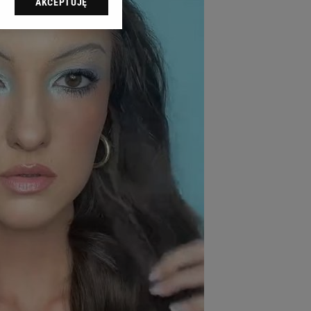
AKCEPTUJĘ
l sp. z o.o., jej
ić swoje preferencje
arzania danych poprzez
ych”. Zmiana ustawień
ach:
 celów identyfikacji.
omiar reklam i treści,