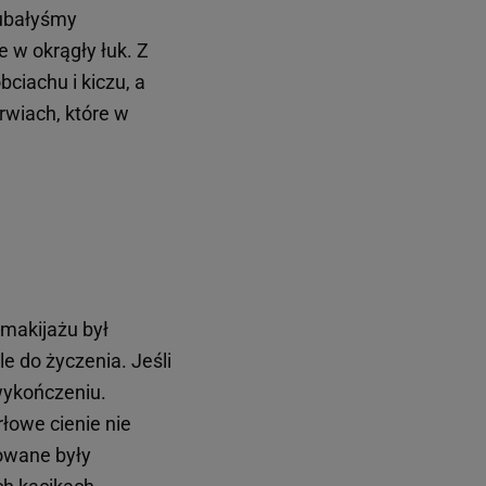
kubałyśmy
e w okrągły łuk. Z
bciachu i kiczu, a
rwiach, które w
makijażu był
e do życzenia. Jeśli
 wykończeniu.
rłowe cienie nie
kowane były