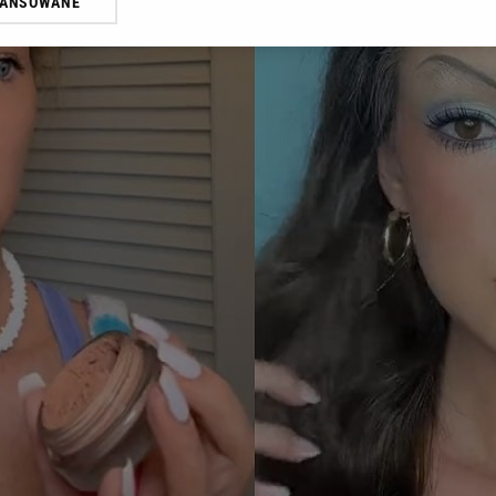
WANSOWANE
żasz też zgodę na zainstalowanie i przechowywanie plików cookie Gazeta.p
gora S.A. na Twoim urządzeniu końcowym. Możesz w każdej chwili zmien
 wywołując narzędzie do zarządzania twoimi preferencjami dot. przetw
ywatności ” w stopce serwisu i przechodząc do „Ustawień Zaawansowan
st także za pomocą ustawień przeglądarki.
rzy i Agora S.A. możemy przetwarzać dane osobowe w następujących cel
 geolokalizacyjnych. Aktywne skanowanie charakterystyki urządzenia do
 na urządzeniu lub dostęp do nich. Spersonalizowane reklamy i treści, p
zanie usług.
Lista Zaufanych Partnerów