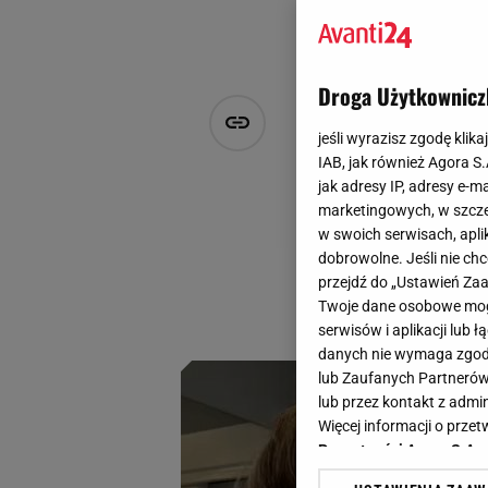
Droga Użytkownicz
Pamiętacie 
jeśli wyrazisz zgodę klika
absolutnym 
IAB, jak również Agora S
jak adresy IP, adresy e-m
marketingowych, w szcze
Justyna Laskowska
w swoich serwisach, aplik
23 sierpnia 2024, 13:31
dobrowolne. Jeśli nie ch
przejdź do „Ustawień Z
Kiedyś były hitem,
Twoje dane osobowe mogą
szkolnego wspomin
serwisów i aplikacji lub
danych nie wymaga zgody 
lub Zaufanych Partnerów
lub przez kontakt z admi
Więcej informacji o prz
Prywatności Agora S.A.