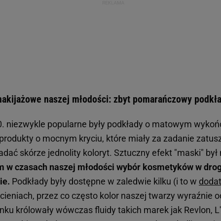
makijażowe naszej młodości: zbyt pomarańczowy podkła
. niezwykle popularne były podkłady o matowym wykońc
produkty o mocnym kryciu, które miały za zadanie zatu
adać skórze jednolity koloryt. Sztuczny efekt "maski" był
m w czasach naszej młodości wybór kosmetyków w drog
ie.
Podkłady były dostępne w zaledwie kilku (i to w
doda
eniach, przez co często kolor naszej twarzy wyraźnie od
rynku królowały wówczas fluidy takich marek jak Revlon, L