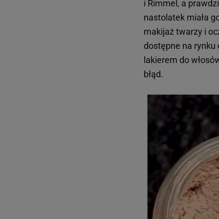
i Rimmel, a prawd
nastolatek miała g
makijaż twarzy i o
dostępne na rynku 
lakierem do włosów
błąd.