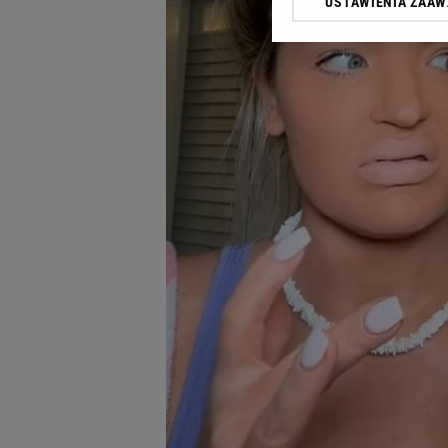
USTAWIENIA ZAA
Klikając „Akceptuję” wyra
Zaufanych Partnerów i A
dotyczące plików cookie,
odnośnik „Ustawienia pr
plików cookie możliwa je
My, nasi Zaufani Partne
Użycie dokładnych danych
Przechowywanie informacji
badnie odbiorców i uleps