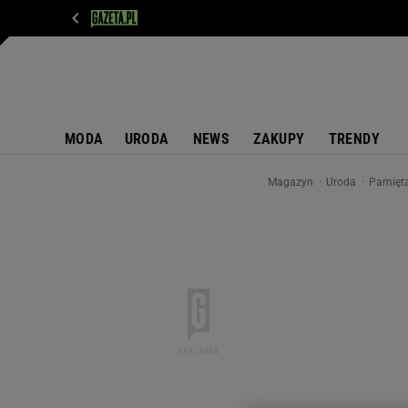
WIADOMOŚCI
NEXT
SPORT
PLOTEK
D
MODA
URODA
NEWS
ZAKUPY
TRENDY
Magazyn
Uroda
Pamięta