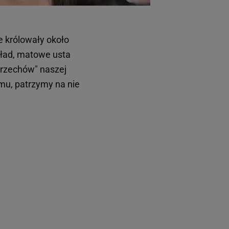
e królowały około
kład, matowe usta
"grzechów" naszej
mu, patrzymy na nie