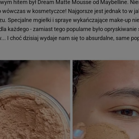
ziwym hitem był Dream Matte Mousse od Maybelline. Nie
o wówczas w kosmetyczce! Najgorsze jest jednak to w ja
czu. Specjalne mgiełki i spraye wykańczające make-up n
dla każdego - zamiast tego popularne było opryskiwanie 
... I choć dzisiaj wydaje nam się to absurdalne, same po