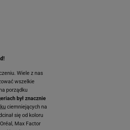
d!
zeniu. Wiele z nas
szować wszelkie
 na porządku
eriach był znacznie
tku
ciemniejących na
cinał się od koloru
'Oréal, Max Factor