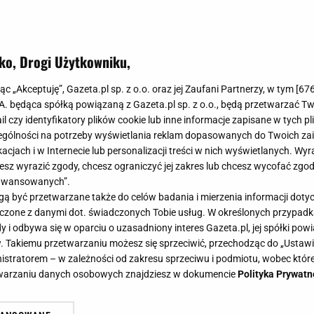
ko, Drogi Użytkowniku,
te trendy makijażowe? 20 lat temu
jąc „Akceptuję”, Gazeta.pl sp. z o.o. oraz jej Zaufani Partnerzy, w tym [
67
hitem, dziś są synonimem obciach
.A. będąca spółką powiązaną z Gazeta.pl sp. z o.o., będą przetwarzać T
ail czy identyfikatory plików cookie lub inne informacje zapisane w tych p
gólności na potrzeby wyświetlania reklam dopasowanych do Twoich zain
acjach i w Internecie lub personalizacji treści w nich wyświetlanych. Wyr
cesz wyrazić zgody, chcesz ograniczyć jej zakres lub chcesz wycofać zgo
aawansowanych”.
 dziś są synonimem obciachu. Z okazji zbliżającego si
 być przetwarzane także do celów badania i mierzenia informacji dot
amy kilka najgorszych trendów urodowych z lat 2000-
 łączone z danymi dot. świadczonych Tobie usług. W określonych przypad
i odbywa się w oparciu o uzasadniony interes Gazeta.pl, jej spółki powi
. Takiemu przetwarzaniu możesz się sprzeciwić, przechodząc do „Ust
nistratorem – w zależności od zakresu sprzeciwu i podmiotu, wobec które
etwarzaniu danych osobowych znajdziesz w dokumencie
Polityka Prywatn