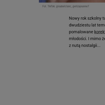
Fot. TikTok: @isabelclanc, @elizajeanne7
Nowy rok szkolny t
dwudziestu lat te
pomalowane
korek
młodości. I mimo ż
z nutą nostalgii...