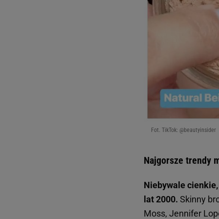
Fot. TikTok: @beautyinsider
Najgorsze trendy m
Niebywale cienkie
lat 2000.
Skinny bro
Moss, Jennifer Lope