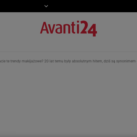
ZIECKO
MOTO
cie te trendy makijażowe? 20 lat temu były absolutnym hitem, dziś są synonimem