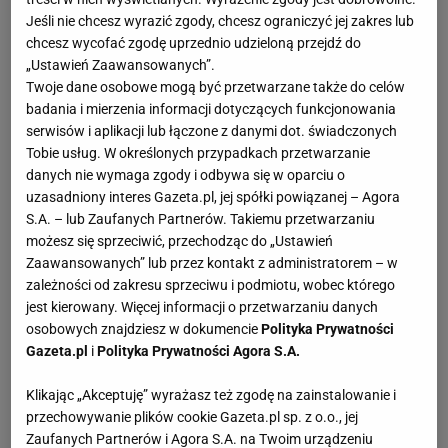
warunki określone w Regulaminie. Osoby
Jeśli nie chcesz wyrazić zgody, chcesz ograniczyć jej zakres lub
niepełnoletnie mogą brać udział w Konkursie tylko
chcesz wycofać zgodę uprzednio udzieloną przejdź do
„Ustawień Zaawansowanych”.
za zgodą swoich rodziców lub opiekunów prawnych.
Twoje dane osobowe mogą być przetwarzane także do celów
3. Uczestnikami Konkursu nie mogą być pracownicy
badania i mierzenia informacji dotyczących funkcjonowania
Organizatora i Fundatora oraz członkowie ich rodzin,
serwisów i aplikacji lub łączone z danymi dot. świadczonych
Tobie usług. W określonych przypadkach przetwarzanie
w szczególności ich małżonkowie,
dzieci
, rodzice
danych nie wymaga zgody i odbywa się w oparciu o
oraz rodzeństwo. 4. Przystąpienie do Konkursu jest
uzasadniony interes Gazeta.pl, jej spółki powiązanej – Agora
równoznaczne z akceptacją przez uczestnika
S.A. – lub Zaufanych Partnerów. Takiemu przetwarzaniu
możesz się sprzeciwić, przechodząc do „Ustawień
Regulaminu w całości. Uczestnik zobowiązuje się do
Zaawansowanych” lub przez kontakt z administratorem – w
przestrzegania określonych w nim zasad, jak
zależności od zakresu sprzeciwu i podmiotu, wobec którego
również potwierdza, iż spełnia wszystkie warunki,
jest kierowany. Więcej informacji o przetwarzaniu danych
które uprawniają go do udziału w Konkursie. 5.
osobowych znajdziesz w dokumencie
Polityka Prywatności
Gazeta.pl
i
Polityka Prywatności Agora S.A.
Uczestnictwa w Konkursie, jak i praw i obowiązków z
nimi związanych, w tym także prawa do nagrody, nie
Klikając „Akceptuję” wyrażasz też zgodę na zainstalowanie i
można przenosić na inne osoby. § 3. Przebieg i
przechowywanie plików cookie Gazeta.pl sp. z o.o., jej
Zaufanych Partnerów i Agora S.A. na Twoim urządzeniu
warunki udziału w Konkursie. 1. W Konkursie mogą