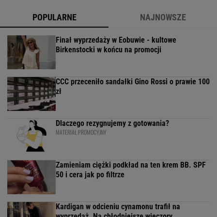
POPULARNE
NAJNOWSZE
Finał wyprzedaży w Eobuwie - kultowe
Birkenstocki w końcu na promocji
CCC przeceniło sandałki Gino Rossi o prawie 100
zł
Dlaczego rezygnujemy z gotowania?
MATERIAŁ PROMOCYJNY
Zamieniam ciężki podkład na ten krem BB. SPF
50 i cera jak po filtrze
Kardigan w odcieniu cynamonu trafił na
wyprzedaż. Na chłodniejsze wieczory