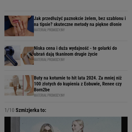
Jak przedłużyć paznokcie żelem, bez szablonu i
na tipsie? skuteczne metody na piękne dłonie
MATERIAŁ PROMOCYJNY
Niska cena i duża wydajność - te golarki do
ubrań dają tkaninom drugie życie
MATERIAŁ PROMOCYJNY
Buty na koturnie to hit lata 2024. Za mniej niż
100 złotych do kupienia z Eobuwie, Renee czy
Born2be
MATERIAŁ PROMOCYJNY
1/10
Szmizjerka to: