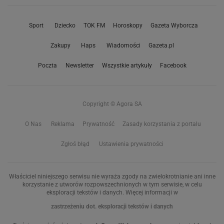
Sport
Dziecko
TOK FM
Horoskopy
Gazeta Wyborcza
Zakupy
Haps
Wiadomości
Gazeta.pl
Poczta
Newsletter
Wszystkie artykuły
Facebook
Copyright © Agora SA
O Nas
Reklama
Prywatność
Zasady korzystania z portalu
Zgłoś błąd
Ustawienia prywatności
Właściciel niniejszego serwisu nie wyraża zgody na zwielokrotnianie ani inne
korzystanie z utworów rozpowszechnionych w tym serwisie, w celu
eksploracji tekstów i danych. Więcej informacji w
zastrzeżeniu dot. eksploracji tekstów i danych