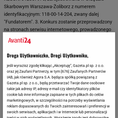
Skarbowym Warszawa-Żoliborz z numerem
identyfikacyjnym: 118-00-14-204, zwany dalej
"Fundatorem". 3. Konkurs zostanie przeprowadzony
na stronach serwisu internetowego, prowadzonego
przez Organizatora pod adresem URL:
http://www.groszki.pl/groszki/0,0.html zwanego
dalej "Serwisem" oraz w dniach od 23 kwietnia 2014
Droga Użytkowniczko, Drogi Użytkowniku,
do 7 maja 2014. 4. Regulamin stanowi podstawę
jeśli wyrazisz zgodę klikając „Akceptuję”, Gazeta.pl sp. z o.o.
Konkursu i określa prawa i obowiązki jego
oraz jej Zaufani Partnerzy, w tym [
676
] Zaufanych Partnerów
uczestników. § 2. Uczestnictwo w Konkursie. 1.
IAB, jak również Agora S.A. będąca spółką powiązaną z
Uczestnictwo w Konkursie jest nieodpłatne. 2.
Gazeta.pl sp. z o.o., będą przetwarzać Twoje dane osobowe
takie jak adresy IP, adresy e-mail czy identyfikatory plików
Uczestnikami Konkursu mogą być osoby fizyczne,
cookie lub inne informacje zapisane w tych plikach do celów
pełnoletnie, posiadające pełną zdolność do
marketingowych, w szczególności na potrzeby wyświetlania
czynności prawnych oraz zamieszkałe na stałe na
reklam dopasowanych do Twoich zainteresowań i preferencji w
swoich serwisach, aplikacjach i w Internecie lub personalizacji
terytorium Rzeczypospolitej Polskiej, które spełnią
treści w nich wyświetlanych. Wyrażenie zgody jest dobrowolne.