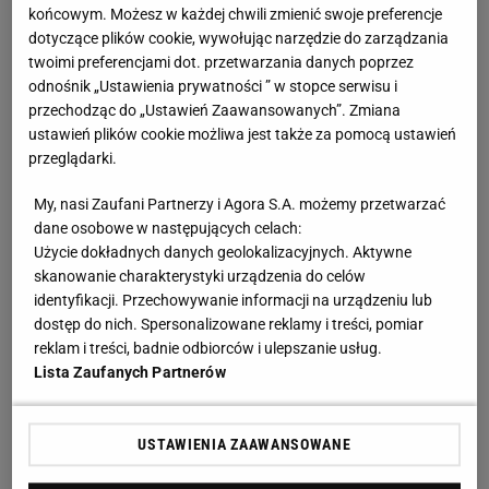
końcowym. Możesz w każdej chwili zmienić swoje preferencje
wziąć udział wyłącznie użytkownicy prowadzący w
dotyczące plików cookie, wywołując narzędzie do zarządzania
ramach Serwisu blogi. 2. Aby zgłosić
blog
do
twoimi preferencjami dot. przetwarzania danych poprzez
odnośnik „Ustawienia prywatności ” w stopce serwisu i
Konkursu należy w terminie od dnia 23 kwietnia
przechodząc do „Ustawień Zaawansowanych”. Zmiana
2014 roku od godziny 12:00 do dnia 7 maja 2014
ustawień plików cookie możliwa jest także za pomocą ustawień
roku do godziny 12:00 w ramach prowadzonego
przeglądarki.
przez siebie w Serwisie bloga: a) Umieścić na blogu
My, nasi Zaufani Partnerzy i Agora S.A. możemy przetwarzać
kolaż/zdjęcie, i otagować wpis kategorią "barwy
dane osobowe w następujących celach:
miasta" 3. Z zastrzeżeniem postanowień § 5 ust. 4
Użycie dokładnych danych geolokalizacyjnych. Aktywne
skanowanie charakterystyki urządzenia do celów
Regulaminu każdy z uczestników może w ramach
identyfikacji. Przechowywanie informacji na urządzeniu lub
prowadzonego bloga opublikować i zgłosić do
dostęp do nich. Spersonalizowane reklamy i treści, pomiar
Konkursu dowolną liczbę kolaży na temat
reklam i treści, badnie odbiorców i ulepszanie usług.
Lista Zaufanych Partnerów
konkursowy. 4. Poprzez opublikowanie kolażu w
sposób określony w niniejszym paragrafie, uczestnik
Konkursu oświadcza, że kolaż nie narusza
USTAWIENIA ZAAWANSOWANE
przepisów prawa, ani prawem chronionych dóbr