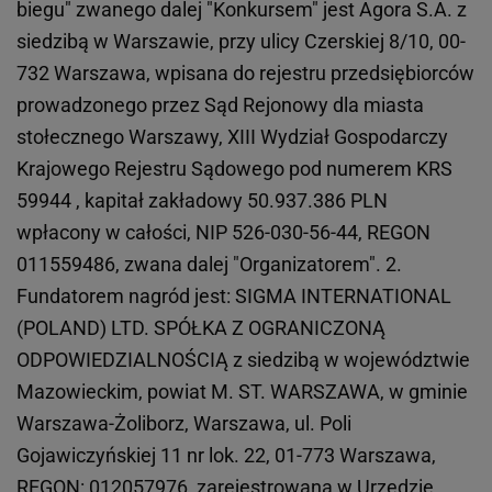
biegu" zwanego dalej "Konkursem" jest Agora S.A. z
siedzibą w Warszawie, przy ulicy Czerskiej 8/10, 00-
732 Warszawa, wpisana do rejestru przedsiębiorców
prowadzonego przez Sąd Rejonowy dla miasta
stołecznego Warszawy, XIII Wydział Gospodarczy
Krajowego Rejestru Sądowego pod numerem KRS
59944 , kapitał zakładowy 50.937.386 PLN
wpłacony w całości, NIP 526-030-56-44, REGON
011559486, zwana dalej "Organizatorem". 2.
Fundatorem nagród jest: SIGMA INTERNATIONAL
(POLAND) LTD. SPÓŁKA Z OGRANICZONĄ
ODPOWIEDZIALNOŚCIĄ z siedzibą w województwie
Mazowieckim, powiat M. ST. WARSZAWA, w gminie
Warszawa-Żoliborz, Warszawa, ul. Poli
Gojawiczyńskiej 11 nr lok. 22, 01-773 Warszawa,
REGON: 012057976, zarejestrowana w Urzędzie