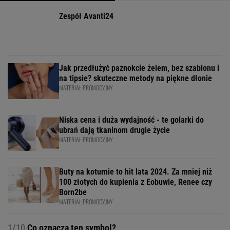
Zespół Avanti24
Jak przedłużyć paznokcie żelem, bez szablonu i
na tipsie? skuteczne metody na piękne dłonie
MATERIAŁ PROMOCYJNY
Niska cena i duża wydajność - te golarki do
ubrań dają tkaninom drugie życie
MATERIAŁ PROMOCYJNY
Buty na koturnie to hit lata 2024. Za mniej niż
100 złotych do kupienia z Eobuwie, Renee czy
Born2be
MATERIAŁ PROMOCYJNY
1/10
Co oznacza ten symbol?