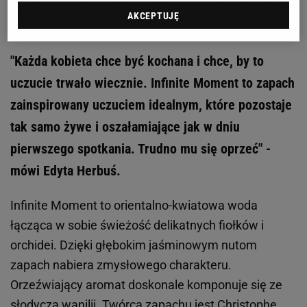
towarzyszą nam wtedy, gdy kochamy i czujemy, że
AKCEPTUJĘ
jesteśmy wszystkim dla ukochanej osoby.
"Każda kobieta chce być kochana i chce, by to
uczucie trwało wiecznie. Infinite Moment to zapach
zainspirowany uczuciem idealnym, które pozostaje
tak samo żywe i oszałamiające jak w dniu
pierwszego spotkania. Trudno mu się oprzeć" -
mówi Edyta Herbuś.
Infinite Moment to orientalno-kwiatowa woda
łącząca w sobie świeżość delikatnych fiołków i
orchidei. Dzięki głębokim jaśminowym nutom
zapach nabiera zmysłowego charakteru.
Orzeźwiający aromat doskonale komponuje się ze
słodyczą wanilii. Twórcą zapachu jest Christophe