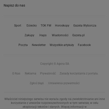
Napisz do nas
Sport
Dziecko
TOK FM
Horoskopy
Gazeta Wyborcza
Zakupy
Haps
Wiadomości
Gazeta.pl
Poczta
Newsletter
Wszystkie artykuły
Facebook
Copyright © Agora SA
O Nas
Reklama
Prywatność
Zasady korzystania z portalu
Zgłoś błąd
Ustawienia prywatności
Właściciel niniejszego serwisu nie wyraża zgody na zwielokrotnianie ani inne
korzystanie z utworów rozpowszechnionych w tym serwisie, w celu
eksploracji tekstów i danych. Więcej informacji w