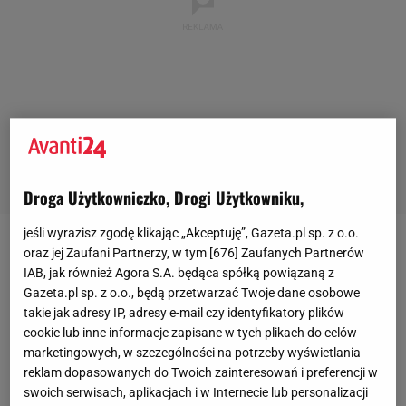
Droga Użytkowniczko, Drogi Użytkowniku,
jeśli wyrazisz zgodę klikając „Akceptuję”, Gazeta.pl sp. z o.o.
Nowy zapach Avon wprowadzi na rynek w lutym. Na
oraz jej Zaufani Partnerzy, w tym [
676
] Zaufanych Partnerów
IAB, jak również Agora S.A. będąca spółką powiązaną z
pierwszą polską ambasadorkę swojego zapachu,
Gazeta.pl sp. z o.o., będą przetwarzać Twoje dane osobowe
marka wybrała Edytę Herbuś , tancerkę i aktorkę.
takie jak adresy IP, adresy e-mail czy identyfikatory plików
Zapach jest kobiecy, zmysłowy i pełen pozytywnej
cookie lub inne informacje zapisane w tych plikach do celów
marketingowych, w szczególności na potrzeby wyświetlania
energii , tak jak jego ambasadorka. Adresowany był
reklam dopasowanych do Twoich zainteresowań i preferencji w
zresztą do
kobiet
, które nie boją się prawdziwych
swoich serwisach, aplikacjach i w Internecie lub personalizacji