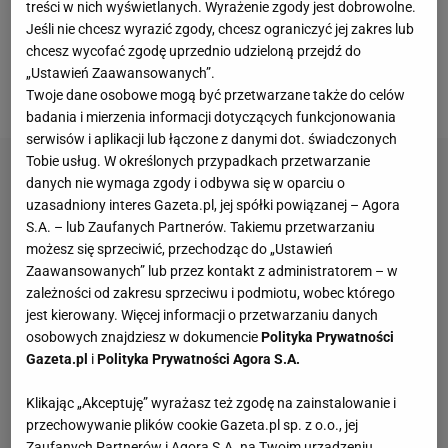
emocji i spełniają się na wielu płaszczyznach życia,
treści w nich wyświetlanych. Wyrażenie zgody jest dobrowolne.
Jeśli nie chcesz wyrazić zgody, chcesz ograniczyć jej zakres lub
właśnie tak jak Edyta Herbuś. To zapach, który
chcesz wycofać zgodę uprzednio udzieloną przejdź do
dodaje pewności siebie oraz pozytywnej energii do
„Ustawień Zaawansowanych”.
działania i realizowania się w pasji czy miłości.
Twoje dane osobowe mogą być przetwarzane także do celów
badania i mierzenia informacji dotyczących funkcjonowania
serwisów i aplikacji lub łączone z danymi dot. świadczonych
Tobie usług. W określonych przypadkach przetwarzanie
danych nie wymaga zgody i odbywa się w oparciu o
uzasadniony interes Gazeta.pl, jej spółki powiązanej – Agora
S.A. – lub Zaufanych Partnerów. Takiemu przetwarzaniu
możesz się sprzeciwić, przechodząc do „Ustawień
Zaawansowanych” lub przez kontakt z administratorem – w
zależności od zakresu sprzeciwu i podmiotu, wobec którego
jest kierowany. Więcej informacji o przetwarzaniu danych
osobowych znajdziesz w dokumencie
Polityka Prywatności
Gazeta.pl
i
Polityka Prywatności Agora S.A.
Klikając „Akceptuję” wyrażasz też zgodę na zainstalowanie i
przechowywanie plików cookie Gazeta.pl sp. z o.o., jej
Zaufanych Partnerów i Agora S.A. na Twoim urządzeniu