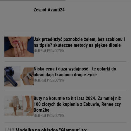
Zespół Avanti24
Jak przedłużyć paznokcie żelem, bez szablonu i
na tipsie? skuteczne metody na piękne dłonie
MATERIAŁ PROMOCYJNY
Niska cena i duża wydajność - te golarki do
ubrań dają tkaninom drugie życie
MATERIAŁ PROMOCYJNY
Buty na koturnie to hit lata 2024. Za mniej niż
100 złotych do kupienia z Eobuwie, Renee czy
Born2be
MATERIAŁ PROMOCYJNY
1/12
Modelka na okładce "Glamour" to: