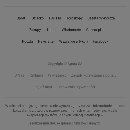
Sport
Dziecko
TOK FM
Horoskopy
Gazeta Wyborcza
Zakupy
Haps
Wiadomości
Gazeta.pl
Poczta
Newsletter
Wszystkie artykuły
Facebook
Copyright © Agora SA
O Nas
Reklama
Prywatność
Zasady korzystania z portalu
Zgłoś błąd
Ustawienia prywatności
Właściciel niniejszego serwisu nie wyraża zgody na zwielokrotnianie ani inne
korzystanie z utworów rozpowszechnionych w tym serwisie, w celu
eksploracji tekstów i danych. Więcej informacji w
zastrzeżeniu dot. eksploracji tekstów i danych