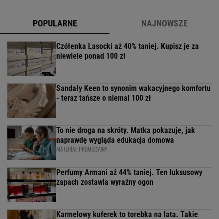
POPULARNE
NAJNOWSZE
Czółenka Lasocki aż 40% taniej. Kupisz je za
niewiele ponad 100 zł
Sandały Keen to synonim wakacyjnego komfortu
- teraz tańsze o niemal 100 zł
To nie droga na skróty. Matka pokazuje, jak
naprawdę wygląda edukacja domowa
MATERIAŁ PROMOCYJNY
Perfumy Armani aż 44% taniej. Ten luksusowy
zapach zostawia wyraźny ogon
Karmelowy kuferek to torebka na lata. Takie