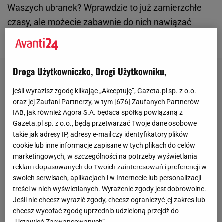
Waszych ubranek? Wprawdzie to już zamierzchłe
czasy, ale możecie zabawnie do nich nawiązać
podczas
świątecznych
zakupów w Topshop .
Droga Użytkowniczko, Drogi Użytkowniku,
jeśli wyrazisz zgodę klikając „Akceptuję”, Gazeta.pl sp. z o.o.
oraz jej Zaufani Partnerzy, w tym [
676
] Zaufanych Partnerów
IAB, jak również Agora S.A. będąca spółką powiązaną z
Gazeta.pl sp. z o.o., będą przetwarzać Twoje dane osobowe
takie jak adresy IP, adresy e-mail czy identyfikatory plików
cookie lub inne informacje zapisane w tych plikach do celów
marketingowych, w szczególności na potrzeby wyświetlania
reklam dopasowanych do Twoich zainteresowań i preferencji w
swoich serwisach, aplikacjach i w Internecie lub personalizacji
treści w nich wyświetlanych. Wyrażenie zgody jest dobrowolne.
Jeśli nie chcesz wyrazić zgody, chcesz ograniczyć jej zakres lub
chcesz wycofać zgodę uprzednio udzieloną przejdź do
„Ustawień Zaawansowanych”.