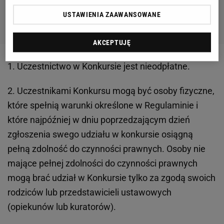
USTAWIENIA ZAAWANSOWANE
AKCEPTUJĘ
1. Uczestnictwo w Konkursie jest nieodpłatne.
2. Uczestnikami Konkursu mogą być osoby fizyczne,
które spełnią warunki określone w Regulaminie i
które najpóźniej w dniu poprzedzającym dzień
zgłoszenia swego udziału w konkursie osiągną
pełną zdolność do czynności prawnych. Osoby nie
mające pełnej zdolności do czynności prawnych
mogą brać udział w Konkursie tylko za zgodą swoich
rodziców lub przedstawicieli ustawowych
(opiekunów lub kuratorów).