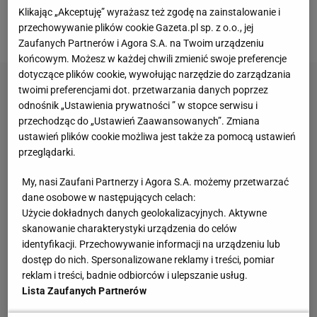
Klikając „Akceptuję” wyrażasz też zgodę na zainstalowanie i
przechowywanie plików cookie Gazeta.pl sp. z o.o., jej
§ 2. Uczestnictwo w Konkursie.
Zaufanych Partnerów i Agora S.A. na Twoim urządzeniu
końcowym. Możesz w każdej chwili zmienić swoje preferencje
dotyczące plików cookie, wywołując narzędzie do zarządzania
twoimi preferencjami dot. przetwarzania danych poprzez
odnośnik „Ustawienia prywatności ” w stopce serwisu i
przechodząc do „Ustawień Zaawansowanych”. Zmiana
ustawień plików cookie możliwa jest także za pomocą ustawień
przeglądarki.
My, nasi Zaufani Partnerzy i Agora S.A. możemy przetwarzać
dane osobowe w następujących celach:
Użycie dokładnych danych geolokalizacyjnych. Aktywne
skanowanie charakterystyki urządzenia do celów
identyfikacji. Przechowywanie informacji na urządzeniu lub
dostęp do nich. Spersonalizowane reklamy i treści, pomiar
reklam i treści, badnie odbiorców i ulepszanie usług.
Lista Zaufanych Partnerów