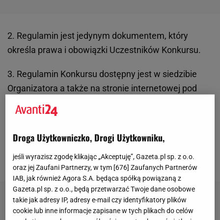
2. Regulamin jest jedynym dokumentem, który
określa prawa i obowiązki Uczestników Konkursu.
3. Regulamin Konkursu dostępny jest w siedzibie
Organizatora a także na stronie internetowej pod
adresem
www.avanti24.pl
w czasie trwania
konkursu . Organizator zastrzega sobie uprawnienie
do zmiany niniejszego Regulaminu w każdym
Droga Użytkowniczko, Drogi Użytkowniku,
czasie, pod warunkiem, że taka zmiana nie naruszy
jeśli wyrazisz zgodę klikając „Akceptuję”, Gazeta.pl sp. z o.o.
praw nabytych Uczestników Konkursu.
oraz jej Zaufani Partnerzy, w tym [
676
] Zaufanych Partnerów
IAB, jak również Agora S.A. będąca spółką powiązaną z
Gazeta.pl sp. z o.o., będą przetwarzać Twoje dane osobowe
takie jak adresy IP, adresy e-mail czy identyfikatory plików
cookie lub inne informacje zapisane w tych plikach do celów