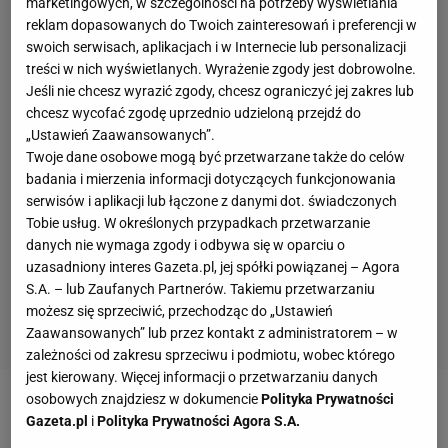
marketingowych, w szczególności na potrzeby wyświetlania
reklam dopasowanych do Twoich zainteresowań i preferencji w
swoich serwisach, aplikacjach i w Internecie lub personalizacji
treści w nich wyświetlanych. Wyrażenie zgody jest dobrowolne.
Jeśli nie chcesz wyrazić zgody, chcesz ograniczyć jej zakres lub
chcesz wycofać zgodę uprzednio udzieloną przejdź do
„Ustawień Zaawansowanych”.
Twoje dane osobowe mogą być przetwarzane także do celów
badania i mierzenia informacji dotyczących funkcjonowania
serwisów i aplikacji lub łączone z danymi dot. świadczonych
Tobie usług. W określonych przypadkach przetwarzanie
danych nie wymaga zgody i odbywa się w oparciu o
uzasadniony interes Gazeta.pl, jej spółki powiązanej – Agora
S.A. – lub Zaufanych Partnerów. Takiemu przetwarzaniu
możesz się sprzeciwić, przechodząc do „Ustawień
Zaawansowanych” lub przez kontakt z administratorem – w
zależności od zakresu sprzeciwu i podmiotu, wobec którego
jest kierowany. Więcej informacji o przetwarzaniu danych
osobowych znajdziesz w dokumencie
Polityka Prywatności
4. Konkurs trwa od godz. 13.00 dnia 29.06.2015 do
Gazeta.pl
i
Polityka Prywatności Agora S.A.
godziny 23:59 dnia 13.07.2015 r.