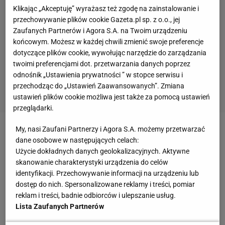
Klikając „Akceptuję” wyrażasz też zgodę na zainstalowanie i
przechowywanie plików cookie Gazeta.pl sp. z o.o., jej
Zaufanych Partnerów i Agora S.A. na Twoim urządzeniu
końcowym. Możesz w każdej chwili zmienić swoje preferencje
dotyczące plików cookie, wywołując narzędzie do zarządzania
twoimi preferencjami dot. przetwarzania danych poprzez
odnośnik „Ustawienia prywatności ” w stopce serwisu i
przechodząc do „Ustawień Zaawansowanych”. Zmiana
ustawień plików cookie możliwa jest także za pomocą ustawień
przeglądarki.
My, nasi Zaufani Partnerzy i Agora S.A. możemy przetwarzać
§ 2 Udział w Konkursie
dane osobowe w następujących celach:
Użycie dokładnych danych geolokalizacyjnych. Aktywne
1. Uczestnikami Konkursu mogą być osoby fizyczne,
skanowanie charakterystyki urządzenia do celów
pełnoletnie, posiadające pełną zdolność do
identyfikacji. Przechowywanie informacji na urządzeniu lub
dostęp do nich. Spersonalizowane reklamy i treści, pomiar
czynności prawnych oraz zamieszkałe na stałe na
reklam i treści, badnie odbiorców i ulepszanie usług.
terenie Rzeczypospolitej Polskiej, które spełnią
Lista Zaufanych Partnerów
warunki określone w Regulaminie. Uczestnictwo w