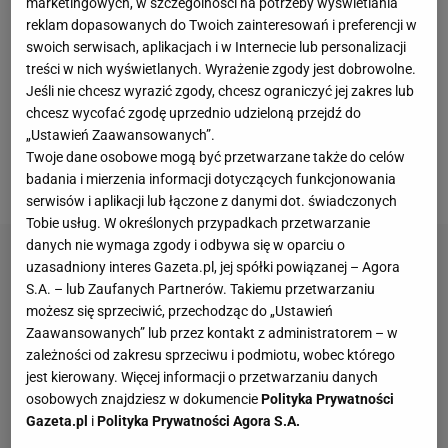
marketingowych, w szczególności na potrzeby wyświetlania
Rejestru Sądowego, pod numerem KRS 59944, NIP
reklam dopasowanych do Twoich zainteresowań i preferencji w
526-030-56-44, będąca wydawcą miesięcznika
swoich serwisach, aplikacjach i w Internecie lub personalizacji
"Avanti" i właścicielem serwisu www.avanti24.pl .
treści w nich wyświetlanych. Wyrażenie zgody jest dobrowolne.
Jeśli nie chcesz wyrazić zgody, chcesz ograniczyć jej zakres lub
chcesz wycofać zgodę uprzednio udzieloną przejdź do
3. Konkurs będzie przeprowadzony w okresie od
„Ustawień Zaawansowanych”.
dnia 25 kwietnia 2014 roku, od godziny 00:01 do dnia
Twoje dane osobowe mogą być przetwarzane także do celów
8 maja 2014 roku do godziny 23.59.
badania i mierzenia informacji dotyczących funkcjonowania
serwisów i aplikacji lub łączone z danymi dot. świadczonych
Tobie usług. W określonych przypadkach przetwarzanie
danych nie wymaga zgody i odbywa się w oparciu o
uzasadniony interes Gazeta.pl, jej spółki powiązanej – Agora
S.A. – lub Zaufanych Partnerów. Takiemu przetwarzaniu
możesz się sprzeciwić, przechodząc do „Ustawień
Zaawansowanych” lub przez kontakt z administratorem – w
zależności od zakresu sprzeciwu i podmiotu, wobec którego
jest kierowany. Więcej informacji o przetwarzaniu danych
osobowych znajdziesz w dokumencie
Polityka Prywatności
Gazeta.pl
i
Polityka Prywatności Agora S.A.