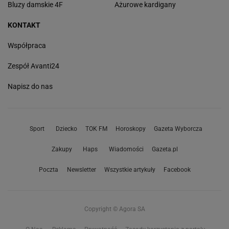
Bluzy damskie 4F
Ażurowe kardigany
KONTAKT
Współpraca
Zespół Avanti24
Napisz do nas
Sport
Dziecko
TOK FM
Horoskopy
Gazeta Wyborcza
Zakupy
Haps
Wiadomości
Gazeta.pl
Poczta
Newsletter
Wszystkie artykuły
Facebook
Copyright © Agora SA