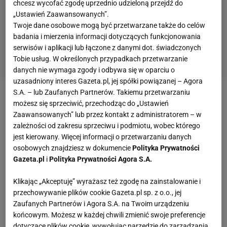
chcesz wycofać zgodę uprzednio udzieloną przejdź do
„Ustawień Zaawansowanych”.
Twoje dane osobowe mogą być przetwarzane także do celów
badania i mierzenia informacji dotyczących funkcjonowania
serwisów i aplikacji lub łączone z danymi dot. świadczonych
Tobie usług. W określonych przypadkach przetwarzanie
danych nie wymaga zgody i odbywa się w oparciu o
uzasadniony interes Gazeta.pl, jej spółki powiązanej – Agora
S.A. – lub Zaufanych Partnerów. Takiemu przetwarzaniu
Granat i biel
możesz się sprzeciwić, przechodząc do „Ustawień
Zaawansowanych” lub przez kontakt z administratorem – w
Najprostsze i bardzo efektowne zestawienie nigdy
zależności od zakresu sprzeciwu i podmiotu, wobec którego
jest kierowany. Więcej informacji o przetwarzaniu danych
nie wychodzi z mody. Krótką i rozkloszowaną
osobowych znajdziesz w dokumencie
Polityka Prywatności
spódnicę zestaw z dłuższym
kardiganem
w
Gazeta.pl
i
Polityka Prywatności Agora S.A.
marynarskim stylu. Dobierz odpowiednie dodatki.
Klikając „Akceptuję” wyrażasz też zgodę na zainstalowanie i
Najmodniejsze buty sezonu - sandałki z lakierowanej
przechowywanie plików cookie Gazeta.pl sp. z o.o., jej
skóry w kolorze granatu na korkowej koturnie,
Zaufanych Partnerów i Agora S.A. na Twoim urządzeniu
pasują do eleganckiej torebki, klasycznych aviatorów
końcowym. Możesz w każdej chwili zmienić swoje preferencje
dotyczące plików cookie, wywołując narzędzie do zarządzania