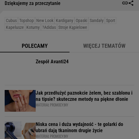
Dziękujemy za przeczytanie
Cubus
Topshop
New Look
Kardigany
Opaski
Sandały
Sport
Kapelusze
Koturny
?Adidas
Stroje Kąpielowe
POLECAMY
WIĘCEJ TEMATÓW
Zespół Avanti24
Jak przedłużyć paznokcie żelem, bez szablonu i
na tipsie? skuteczne metody na piękne dłonie
MATERIAŁ PROMOCYJNY
Niska cena i duża wydajność - te golarki do
ubrań dają tkaninom drugie życie
MATERIAŁ PROMOCYJNY