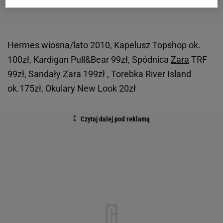
Hermes wiosna/lato 2010, Kapelusz Topshop ok.
100zł, Kardigan Pull&Bear 99zł, Spódnica
Zara
TRF
99zł, Sandały Zara 199zł , Torebka River Island
ok.175zł, Okulary New Look 20zł