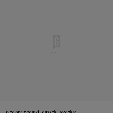
- plecione dodatki - daszek i torebka;