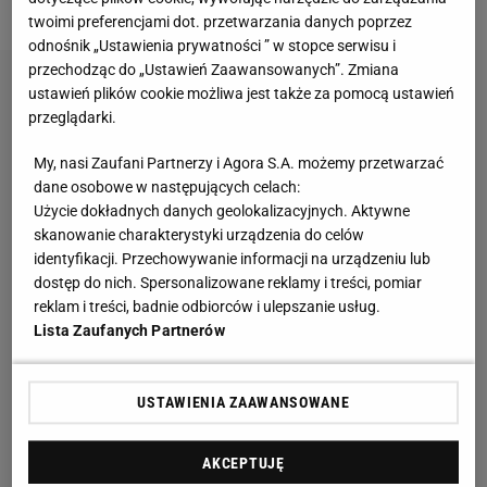
oraz eleganckiego, czarnego kapelusza bez główki.
twoimi preferencjami dot. przetwarzania danych poprzez
odnośnik „Ustawienia prywatności ” w stopce serwisu i
przechodząc do „Ustawień Zaawansowanych”. Zmiana
ustawień plików cookie możliwa jest także za pomocą ustawień
przeglądarki.
My, nasi Zaufani Partnerzy i Agora S.A. możemy przetwarzać
dane osobowe w następujących celach:
Użycie dokładnych danych geolokalizacyjnych. Aktywne
skanowanie charakterystyki urządzenia do celów
identyfikacji. Przechowywanie informacji na urządzeniu lub
dostęp do nich. Spersonalizowane reklamy i treści, pomiar
reklam i treści, badnie odbiorców i ulepszanie usług.
Lista Zaufanych Partnerów
USTAWIENIA ZAAWANSOWANE
AKCEPTUJĘ