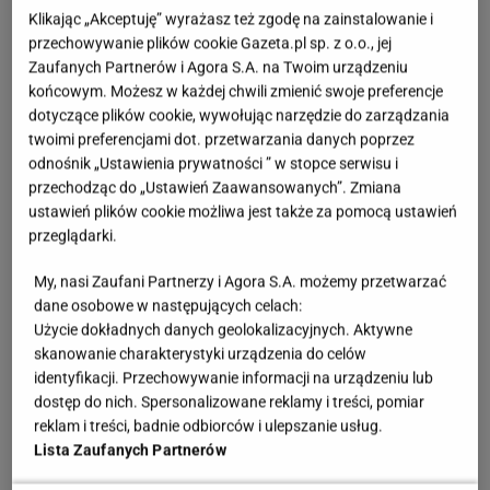
Klikając „Akceptuję” wyrażasz też zgodę na zainstalowanie i
Fot. Instagram susirejano
przechowywanie plików cookie Gazeta.pl sp. z o.o., jej
Zaufanych Partnerów i Agora S.A. na Twoim urządzeniu
Kolorowe sukienki są hitem
końcowym. Możesz w każdej chwili zmienić swoje preferencje
dotyczące plików cookie, wywołując narzędzie do zarządzania
twoimi preferencjami dot. przetwarzania danych poprzez
Tej jesieni nie należy bać się kolorów. Ogromną
odnośnik „Ustawienia prywatności ” w stopce serwisu i
popularnością cieszą się sukienki w piękne,
przechodząc do „Ustawień Zaawansowanych”. Zmiana
kwiatowe wzory. U kobiet powyżej 50. roku życia
ustawień plików cookie możliwa jest także za pomocą ustawień
przeglądarki.
idealnie sprawdzą się
modele o
kopertowym kroju
z
zaznaczoną talią
o długości midi lub lekko krótszej.
My, nasi Zaufani Partnerzy i Agora S.A. możemy przetwarzać
dane osobowe w następujących celach:
Taki fason może świetnie zadziałać na twoją
Użycie dokładnych danych geolokalizacyjnych. Aktywne
sylwetkę, gdyż pasuje do praktycznie każdego
skanowanie charakterystyki urządzenia do celów
rodzaju figury, a dekolt typu V wysmukli górne partie
identyfikacji. Przechowywanie informacji na urządzeniu lub
ciała. Poza wzorzystymi wersjami dostępne są
dostęp do nich. Spersonalizowane reklamy i treści, pomiar
reklam i treści, badnie odbiorców i ulepszanie usług.
także te jednolite, w eleganckich kolorach, czarnym
Lista Zaufanych Partnerów
lub granatowym.
Sukienka
przybiera wtedy bardzo