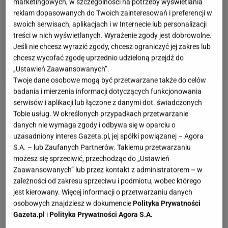
marketingowych, w szczególności na potrzeby wyświetlania
reklam dopasowanych do Twoich zainteresowań i preferencji w
swoich serwisach, aplikacjach i w Internecie lub personalizacji
treści w nich wyświetlanych. Wyrażenie zgody jest dobrowolne.
Jeśli nie chcesz wyrazić zgody, chcesz ograniczyć jej zakres lub
chcesz wycofać zgodę uprzednio udzieloną przejdź do
„Ustawień Zaawansowanych”.
Twoje dane osobowe mogą być przetwarzane także do celów
badania i mierzenia informacji dotyczących funkcjonowania
serwisów i aplikacji lub łączone z danymi dot. świadczonych
Tobie usług. W określonych przypadkach przetwarzanie
danych nie wymaga zgody i odbywa się w oparciu o
uzasadniony interes Gazeta.pl, jej spółki powiązanej – Agora
S.A. – lub Zaufanych Partnerów. Takiemu przetwarzaniu
możesz się sprzeciwić, przechodząc do „Ustawień
Zaawansowanych” lub przez kontakt z administratorem – w
zależności od zakresu sprzeciwu i podmiotu, wobec którego
jest kierowany. Więcej informacji o przetwarzaniu danych
osobowych znajdziesz w dokumencie
Polityka Prywatności
Gazeta.pl
i
Polityka Prywatności Agora S.A.