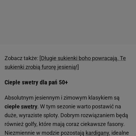
Zobacz także:
[Długie sukienki boho powracają. Te
sukienki zrobią furorę jesienią!]
Ciepłe swetry dla pań 50+
Absolutnym jesiennym i zimowym klasykiem są
ciepłe
swetry
. W tym sezonie warto postawić na
duże, wyraziste sploty. Dobrym rozwiązaniem będą
również golfy, które mają coraz ciekawsze fasony.
Niezmiennie w modzie pozostają
kardigany
, idealne