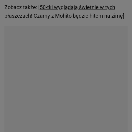
Zobacz także:
[50-tki wyglądają świetnie w tych
płaszczach! Czarny z Mohito będzie hitem na zimę]