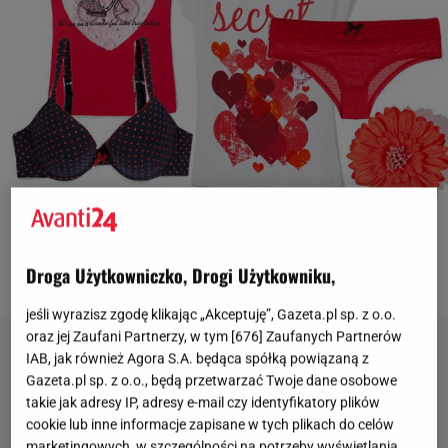
Reserved
OTWÓRZ GALERIĘ
(14)
Droga Użytkowniczko, Drogi Użytkowniku,
jeśli wyrazisz zgodę klikając „Akceptuję”, Gazeta.pl sp. z o.o.
oraz jej Zaufani Partnerzy, w tym [
676
] Zaufanych Partnerów
IAB, jak również Agora S.A. będąca spółką powiązaną z
Gazeta.pl sp. z o.o., będą przetwarzać Twoje dane osobowe
takie jak adresy IP, adresy e-mail czy identyfikatory plików
cookie lub inne informacje zapisane w tych plikach do celów
marketingowych, w szczególności na potrzeby wyświetlania