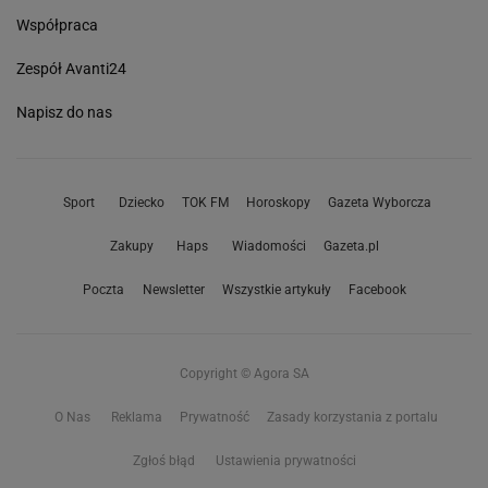
Współpraca
Zespół Avanti24
Napisz do nas
Sport
Dziecko
TOK FM
Horoskopy
Gazeta Wyborcza
Zakupy
Haps
Wiadomości
Gazeta.pl
Poczta
Newsletter
Wszystkie artykuły
Facebook
Copyright © Agora SA
O Nas
Reklama
Prywatność
Zasady korzystania z portalu
Zgłoś błąd
Ustawienia prywatności