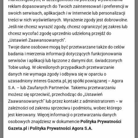
reklam dopasowanych do Twoich zainteresowań i preferencji w
swoich serwisach, aplikacjach i w Internecie lub personalizacji
treści w nich wyświetlanych. Wyrażenie zgody jest dobrowolne.
Jeśli nie chcesz wyrazić zgody, chcesz ograniczyć jej zakres lub
chcesz wycofać zgodę uprzednio udzieloną przejdź do
„Ustawień Zaawansowanych”.
Twoje dane osobowe mogą być przetwarzane także do celów
badania i mierzenia informacji dotyczących funkcjonowania
serwisów i aplikacji lub łączone z danymi dot. świadczonych
Tobie usług. W określonych przypadkach przetwarzanie
danych nie wymaga zgody i odbywa się w oparciu o
uzasadniony interes Gazeta.pl, jej spółki powiązanej – Agora
S.A. – lub Zaufanych Partnerów. Takiemu przetwarzaniu
możesz się sprzeciwić, przechodząc do „Ustawień
Zaawansowanych” lub przez kontakt z administratorem – w
zależności od zakresu sprzeciwu i podmiotu, wobec którego
jest kierowany. Więcej informacji o przetwarzaniu danych
Dzień Zakochanych to jedyne takie święto w roku.
osobowych znajdziesz w dokumencie
Polityka Prywatności
Walentynkowy wieczór powinien być wyjątkowy,
Gazeta.pl
i
Polityka Prywatności Agora S.A.
magiczny i pełen romantycznych niespodzianek.