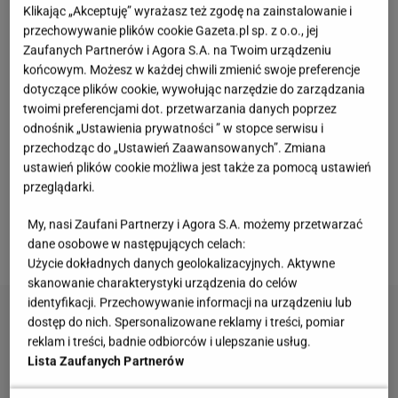
Klikając „Akceptuję” wyrażasz też zgodę na zainstalowanie i
Wyjątkowa kolacja, to obowiązkowy punkt wieczoru.
przechowywanie plików cookie Gazeta.pl sp. z o.o., jej
Oprócz świec i
kwiatów
, w zbudowaniu niezwykłego
Zaufanych Partnerów i Agora S.A. na Twoim urządzeniu
nastroju na pewno pomoże ekskluzywna bielizna
końcowym. Możesz w każdej chwili zmienić swoje preferencje
dotyczące plików cookie, wywołując narzędzie do zarządzania
RESERVED
. Zaprojektowana specjalnie z myślą o
twoimi preferencjami dot. przetwarzania danych poprzez
wszystkich zakochanych uatrakcyjni wspólnie
odnośnik „Ustawienia prywatności ” w stopce serwisu i
spędzone chwile tylko we dwoje. Ponieważ każda
przechodząc do „Ustawień Zaawansowanych”. Zmiana
kobieta
ma wiele twarzy, linia damska powstała w
ustawień plików cookie możliwa jest także za pomocą ustawień
przeglądarki.
dwóch wariantach- zmysłowym i casualowym.
Każdy z wzorów to idealny pomysł, by sprawić
My, nasi Zaufani Partnerzy i Agora S.A. możemy przetwarzać
dane osobowe w następujących celach:
przyjemność ukochanej osobie.
Użycie dokładnych danych geolokalizacyjnych. Aktywne
skanowanie charakterystyki urządzenia do celów
identyfikacji. Przechowywanie informacji na urządzeniu lub
dostęp do nich. Spersonalizowane reklamy i treści, pomiar
reklam i treści, badnie odbiorców i ulepszanie usług.
Lista Zaufanych Partnerów