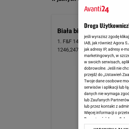
Droga Użytkownicz
Biała bielizna
jeśli wyrazisz zgodę klika
1. F&F 14 zł 2. Dalia 144 zł 3
IAB, jak również Agora S
1246,247, 49 zł
jak adresy IP, adresy e-m
marketingowych, w szcze
w swoich serwisach, aplik
dobrowolne. Jeśli nie ch
przejdź do „Ustawień Z
Twoje dane osobowe mogą
serwisów i aplikacji lub
danych nie wymaga zgody 
lub Zaufanych Partnerów
lub przez kontakt z admi
Więcej informacji o prz
Prywatności Agora S.A.