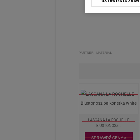
USTAWIENIA ZAA
Klikając „Akceptuję” wyra
Zaufanych Partnerów i A
dotyczące plików cookie,
odnośnik „Ustawienia pr
plików cookie możliwa je
My, nasi Zaufani Partne
Użycie dokładnych danych
PARTNER - MATERIAŁ
Przechowywanie informacji
badnie odbiorców i uleps
LASCANA LA ROCHELLE
BIUSTONOSZ...
SPRAWDŹ CENY >