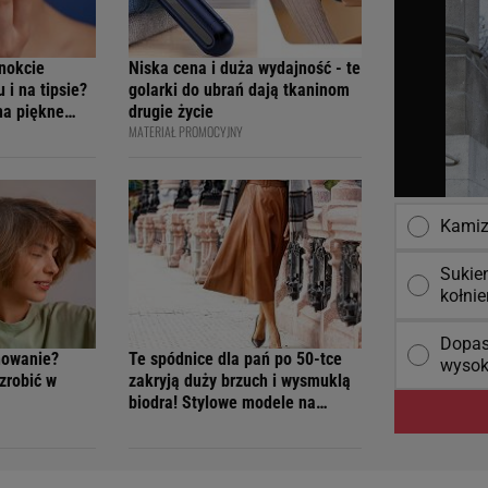
nokcie
Niska cena i duża wydajność - te
 i na tipsie?
golarki do ubrań dają tkaninom
na piękne
drugie życie
MATERIAŁ PROMOCYJNY
Kamiz
Sukien
kołnie
Dopas
nowanie?
Te spódnice dla pań po 50-tce
wysok
 zrobić w
zakryją duży brzuch i wysmuklą
biodra! Stylowe modele na
jesień