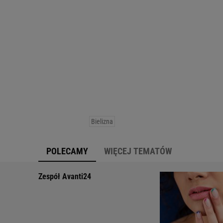
Elegancka, biała bielizna
1.Dalia 56 zł 2. Passionata 319
Bielizna
POLECAMY
WIĘCEJ TEMATÓW
Zespół Avanti24