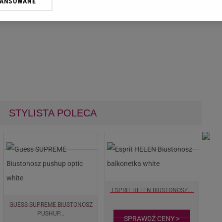
WANSOWANE
żasz też zgodę na zainstalowanie i przechowywanie plików cookie Gazeta.p
gora S.A. na Twoim urządzeniu końcowym. Możesz w każdej chwili zmien
 wywołując narzędzie do zarządzania twoimi preferencjami dot. przetw
ywatności ” w stopce serwisu i przechodząc do „Ustawień Zaawansowan
st także za pomocą ustawień przeglądarki.
rzy i Agora S.A. możemy przetwarzać dane osobowe w następujących cel
 geolokalizacyjnych. Aktywne skanowanie charakterystyki urządzenia do
 na urządzeniu lub dostęp do nich. Spersonalizowane reklamy i treści, p
zanie usług.
Lista Zaufanych Partnerów
STYLISTA POLECA
ESPRIT HELEN BIUSTONOSZ...
GUESS SUPREME BIUSTONOSZ
PUSHUP...
SPRAWDŹ CENY >