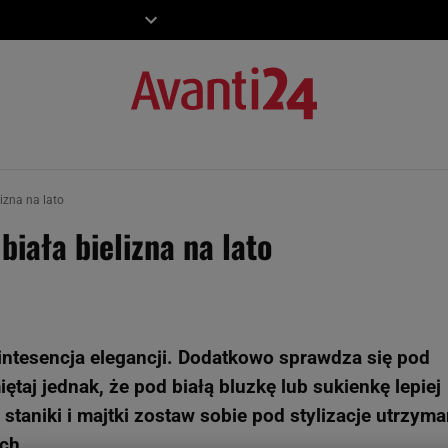
ZIECKO
MOTO
lizna na lato
biała bielizna na lato
intesencja elegancji. Dodatkowo sprawdza się pod
ętaj jednak, że pod białą bluzkę lub sukienkę lepiej
e staniki i majtki zostaw sobie pod stylizacje utrzym
ch.