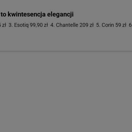
 to kwintesencja elegancji
 zł 3. Esotiq 99,90 zł 4. Chantelle 209 zł 5. Corin 59 zł 6
i 54,90 zł 3. Triumph 179,90 zł 4. Triumph 99,90 zł 5.
nache 69 zł
bikini>>