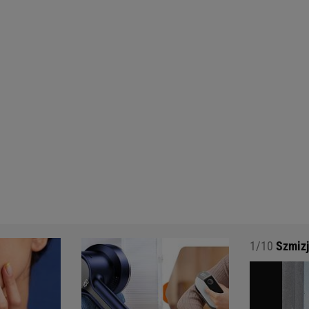
z zł 3. Wacoal 206 zł
1/10
Szmizj