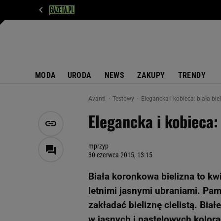
WIADOMOŚCI
NEXT
SPORT
PLOTEK
D
MODA
URODA
NEWS
ZAKUPY
TRENDY
Avanti
Testowy
Elegancka i kobieca: biała bie
Elegancka i kobieca: 
mprzyp
30 czerwca 2015, 13:15
Biała koronkowa bielizna to kw
letnimi jasnymi ubraniami. Pami
zakładać bieliznę cielistą. Biał
w jasnych i pastelowych kolora