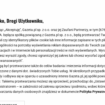
ko, Drogi Użytkowniku,
jąc „Akceptuję”, Gazeta.pl sp. z o.o. oraz jej Zaufani Partnerzy, w tym [
67
.Samanta 289 zł 4. Centrum Mody Nadarzyn, butik Katrin n
.A. będąca spółką powiązaną z Gazeta.pl sp. z o.o., będą przetwarzać T
ail czy identyfikatory plików cookie lub inne informacje zapisane w tych p
gólności na potrzeby wyświetlania reklam dopasowanych do Twoich zain
acjach i w Internecie lub personalizacji treści w nich wyświetlanych. Wyr
cesz wyrazić zgody, chcesz ograniczyć jej zakres lub chcesz wycofać zgo
aawansowanych”.
 być przetwarzane także do celów badania i mierzenia informacji dot
 łączone z danymi dot. świadczonych Tobie usług. W określonych przypad
i odbywa się w oparciu o uzasadniony interes Gazeta.pl, jej spółki powi
. Takiemu przetwarzaniu możesz się sprzeciwić, przechodząc do „Ust
nistratorem – w zależności od zakresu sprzeciwu i podmiotu, wobec które
etwarzaniu danych osobowych znajdziesz w dokumencie
Polityka Prywatn