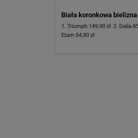
Biała koronkowa bielizna
1. Triumph 149,90 zł 2. Dalia 85
Etam 54,90 zł
Biała bielizna na lato
1. Etam 104,90 zł 2. Intimissim
Marylin 109,90 zł 6. Cleo by Pa
Zobacz także: Kto to wymyślił: 