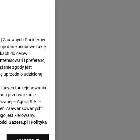
6
] Zaufanych Partnerów
r
woje dane osobowe takie
likach do celów
teresowań i preferencji
ażenie zgody jest
dę uprzednio udzieloną
yczących funkcjonowania
kach przetwarzanie
ązanej – Agora S.A. –
awień Zaawansowanych”
go jest kierowany.
ości Gazeta.pl
i
Polityka