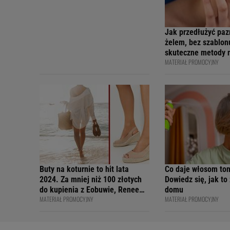
Jak przedłużyć paz
żelem, bez szablonu
skuteczne metody 
MATERIAŁ PROMOCYJNY
dłonie
Buty na koturnie to hit lata
Co daje włosom to
2024. Za mniej niż 100 złotych
Dowiedz się, jak to
do kupienia z Eobuwie, Renee
domu
MATERIAŁ PROMOCYJNY
MATERIAŁ PROMOCYJNY
czy Born2be