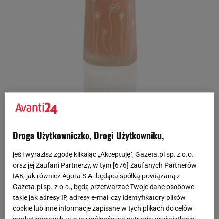
Droga Użytkowniczko, Drogi Użytkowniku,
Gładka cera
jeśli wyrazisz zgodę klikając „Akceptuję”, Gazeta.pl sp. z o.o.
oraz jej Zaufani Partnerzy, w tym [
676
] Zaufanych Partnerów
Szczególnie latem, gdy często się pocimy, trudno jest
IAB, jak również Agora S.A. będąca spółką powiązaną z
utrzymać makijaż w idealnym stanie. Zwłaszcza w
Gazeta.pl sp. z o.o., będą przetwarzać Twoje dane osobowe
takie jak adresy IP, adresy e-mail czy identyfikatory plików
upalne dni musimy zadbać o zastosowanie
cookie lub inne informacje zapisane w tych plikach do celów
odpowiednich kosmetyków, które nie spłyną nam z