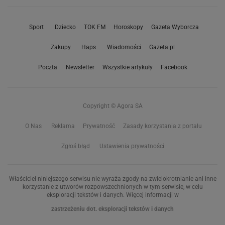
Sport
Dziecko
TOK FM
Horoskopy
Gazeta Wyborcza
Zakupy
Haps
Wiadomości
Gazeta.pl
Poczta
Newsletter
Wszystkie artykuły
Facebook
Copyright © Agora SA
O Nas
Reklama
Prywatność
Zasady korzystania z portalu
Zgłoś błąd
Ustawienia prywatności
Właściciel niniejszego serwisu nie wyraża zgody na zwielokrotnianie ani inne
korzystanie z utworów rozpowszechnionych w tym serwisie, w celu
eksploracji tekstów i danych. Więcej informacji w
zastrzeżeniu dot. eksploracji tekstów i danych