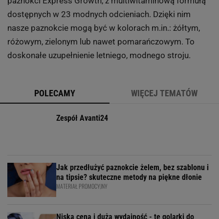
paznokci Express Growth, z multiwitaminową formułą
dostępnych w 23 modnych odcieniach. Dzięki nim
nasze paznokcie mogą być w kolorach m.in.: żółtym,
różowym, zielonym lub nawet pomarańczowym. To
doskonałe uzupełnienie letniego, modnego stroju.
POLECAMY
WIĘCEJ TEMATÓW
Zespół Avanti24
Jak przedłużyć paznokcie żelem, bez szablonu i
na tipsie? skuteczne metody na piękne dłonie
MATERIAŁ PROMOCYJNY
Niska cena i duża wydajność - te golarki do