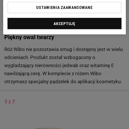
USTAWIENIA ZAAWANSOWANE
AKCEPTUJĘ
Piękny owal twarzy
Róż Wibo nie pozostawia smug i dostępny jest w wielu
odcieniach. Produkt został wzbogacony o
wygładzający nierówności jedwab oraz witaminę E
nawilżającą cerę. W komplecie z różem Wibo
otrzymasz specjalny pędzelek do aplikacji kosmetyku.
3 z 7