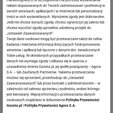
marketingowych, w szczególności na potrzeby wyświetlania
twarzy. Bardzo delikatna, transparentna konsystencja
reklam dopasowanych do Twoich zainteresowań i preferencji w
Cashemere Touch Wibo sprawia, że podkład ten
swoich serwisach, aplikacjach i w Internecie lub personalizacji
treści w nich wyświetlanych. Wyrażenie zgody jest dobrowolne.
idealnie matuje skórę przez cały dzień. Preparat tworzy
Jeśli nie chcesz wyrazić zgody, chcesz ograniczyć jej zakres lub
delikatny film na twarzy, który dopasowuje się do
chcesz wycofać zgodę uprzednio udzieloną przejdź do
kolorytu skóry. Ponadto kosmetyk zawiera kolagen
„Ustawień Zaawansowanych”.
morski, nawilżający i pielęgnujący skórę.
Twoje dane osobowe mogą być przetwarzane także do celów
badania i mierzenia informacji dotyczących funkcjonowania
serwisów i aplikacji lub łączone z danymi dot. świadczonych
Tobie usług. W określonych przypadkach przetwarzanie
danych nie wymaga zgody i odbywa się w oparciu o
uzasadniony interes Gazeta.pl, jej spółki powiązanej – Agora
S.A. – lub Zaufanych Partnerów. Takiemu przetwarzaniu
możesz się sprzeciwić, przechodząc do „Ustawień
Zaawansowanych” lub przez kontakt z administratorem – w
zależności od zakresu sprzeciwu i podmiotu, wobec którego
jest kierowany. Więcej informacji o przetwarzaniu danych
osobowych znajdziesz w dokumencie
Polityka Prywatności
Gazeta.pl
i
Polityka Prywatności Agora S.A.