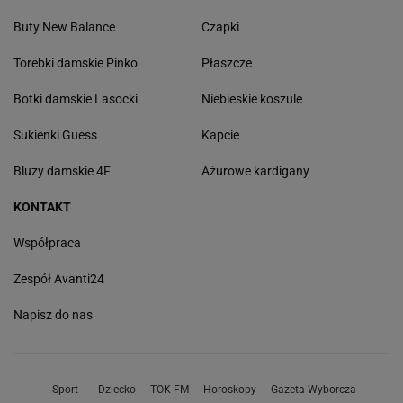
Buty New Balance
Czapki
Torebki damskie Pinko
Płaszcze
Botki damskie Lasocki
Niebieskie koszule
Sukienki Guess
Kapcie
Bluzy damskie 4F
Ażurowe kardigany
KONTAKT
Współpraca
Zespół Avanti24
Napisz do nas
Sport
Dziecko
TOK FM
Horoskopy
Gazeta Wyborcza