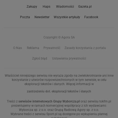
Zakupy
Haps
Wiadomości
Gazeta.pl
Poczta
Newsletter
Wszystkie artykuły
Facebook
Copyright © Agora SA
O Nas
Reklama
Prywatność
Zasady korzystania z portalu
Zgłoś błąd
Ustawienia prywatności
Właściciel niniejszego serwisu nie wyraża zgody na zwielokrotnianie ani inne
korzystanie z utworów rozpowszechnionych w tym serwisie, w celu
eksploracji tekstów i danych. Więcej informacji w
zastrzeżeniu dot. eksploracji tekstów i danych
Treści z
serwisów internetowych Grupy Wyborcza.pl
oraz serwisu tokfm.pl
prezentujemy w ramach komercyjnej współpracy z ich wydawcami:
Wyborcza sp. z o.o. oraz Grupą Radiową Agory sp. z o.o.
Wybrane treści z serwisu Sport.pl są dostępne po wykupieniu płatnej