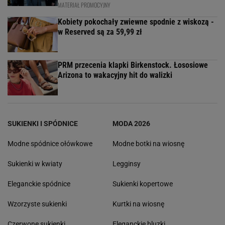
MATERIAŁ PROMOCYJNY
Kobiety pokochały zwiewne spodnie z wiskozą -
w Reserved są za 59,99 zł
PRM przecenia klapki Birkenstock. Łososiowe
Arizona to wakacyjny hit do walizki
SUKIENKI I SPÓDNICE
MODA 2026
Modne spódnice ołówkowe
Modne botki na wiosnę
Sukienki w kwiaty
Legginsy
Eleganckie spódnice
Sukienki kopertowe
Wzorzyste sukienki
Kurtki na wiosnę
Czerwone sukienki
Eleganckie bluzki