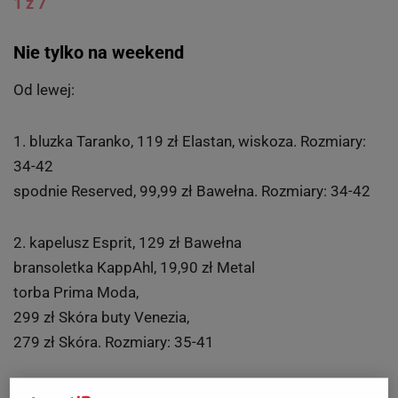
1 z 7
Nie tylko na weekend
Od lewej:
1. bluzka Taranko, 119 zł Elastan, wiskoza. Rozmiary:
34-42
spodnie Reserved, 99,99 zł Bawełna. Rozmiary: 34-42
2. kapelusz Esprit, 129 zł Bawełna
bransoletka KappAhl, 19,90 zł Metal
torba Prima Moda,
299 zł Skóra buty Venezia,
279 zł Skóra. Rozmiary: 35-41
3. sukienka Mango, 129 zł Bawełna. Rozmiary: 34-42