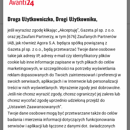
bransoletka Yes, 155 zł Srebro
buty Clarks, 279 zł Skóra. Rozmiary: 36-42
Droga Użytkowniczko, Drogi Użytkowniku,
jeśli wyrazisz zgodę klikając „Akceptuję”, Gazeta.pl sp. z o.o.
oraz jej Zaufani Partnerzy, w tym [
676
] Zaufanych Partnerów
IAB, jak również Agora S.A. będąca spółką powiązaną z
Gazeta.pl sp. z o.o., będą przetwarzać Twoje dane osobowe
takie jak adresy IP, adresy e-mail czy identyfikatory plików
cookie lub inne informacje zapisane w tych plikach do celów
marketingowych, w szczególności na potrzeby wyświetlania
reklam dopasowanych do Twoich zainteresowań i preferencji w
swoich serwisach, aplikacjach i w Internecie lub personalizacji
treści w nich wyświetlanych. Wyrażenie zgody jest dobrowolne.
Jeśli nie chcesz wyrazić zgody, chcesz ograniczyć jej zakres lub
chcesz wycofać zgodę uprzednio udzieloną przejdź do
„Ustawień Zaawansowanych”.
Twoje dane osobowe mogą być przetwarzane także do celów
badania i mierzenia informacji dotyczących funkcjonowania
serwisów i aplikacji lub łączone z danymi dot. świadczonych