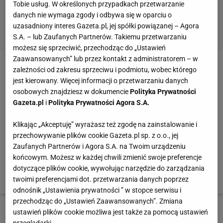
Tobie usług. W określonych przypadkach przetwarzanie
danych nie wymaga zgody i odbywa się w oparciu o
uzasadniony interes Gazeta.pl, jej spółki powiązanej – Agora
S.A. – lub Zaufanych Partnerów. Takiemu przetwarzaniu
możesz się sprzeciwić, przechodząc do „Ustawień
2 z 7
Zaawansowanych” lub przez kontakt z administratorem – w
zależności od zakresu sprzeciwu i podmiotu, wobec którego
jest kierowany. Więcej informacji o przetwarzaniu danych
Wygodnie, ale kobieco
osobowych znajdziesz w dokumencie
Polityka Prywatności
Gazeta.pl
i
Polityka Prywatności Agora S.A.
Od lewej:
Klikając „Akceptuję” wyrażasz też zgodę na zainstalowanie i
przechowywanie plików cookie Gazeta.pl sp. z o.o., jej
1. top Tally Weijl, 49,90 zł Bawełna. Rozmiary: 34-40
Zaufanych Partnerów i Agora S.A. na Twoim urządzeniu
spódnica Camaieu, 129,90 zł Bawełna. Rozmiary: 34-44
końcowym. Możesz w każdej chwili zmienić swoje preferencje
pasek Cross Jeans, 49,90 zł Skóra ekologiczna
dotyczące plików cookie, wywołując narzędzie do zarządzania
buty Prima Moda, 549 zł Skóra. Rozmiary: 36-41
twoimi preferencjami dot. przetwarzania danych poprzez
odnośnik „Ustawienia prywatności ” w stopce serwisu i
przechodząc do „Ustawień Zaawansowanych”. Zmiana
ustawień plików cookie możliwa jest także za pomocą ustawień
3 z 7