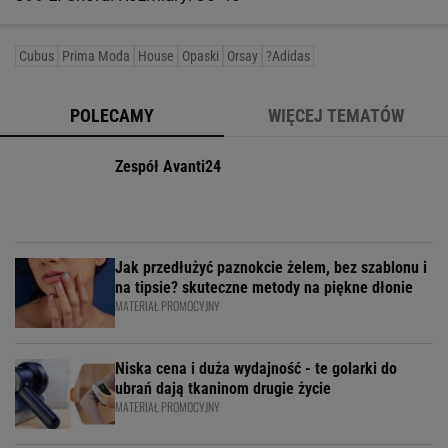
Cubus
Prima Moda
House
Opaski
Orsay
?Adidas
POLECAMY
WIĘCEJ TEMATÓW
Zespół Avanti24
Jak przedłużyć paznokcie żelem, bez szablonu i
na tipsie? skuteczne metody na piękne dłonie
MATERIAŁ PROMOCYJNY
Niska cena i duża wydajność - te golarki do
ubrań dają tkaninom drugie życie
MATERIAŁ PROMOCYJNY