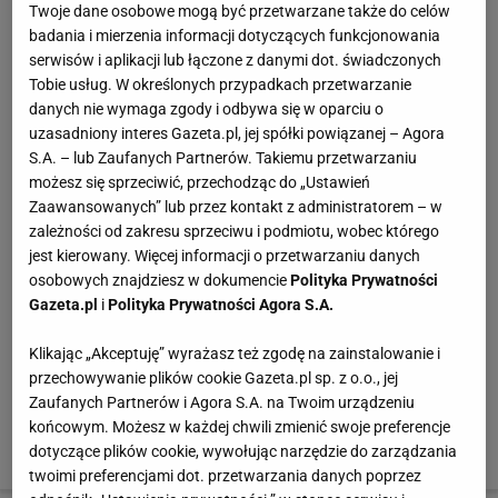
32-46
Twoje dane osobowe mogą być przetwarzane także do celów
badania i mierzenia informacji dotyczących funkcjonowania
serwisów i aplikacji lub łączone z danymi dot. świadczonych
do kompletu:
Tobie usług. W określonych przypadkach przetwarzanie
danych nie wymaga zgody i odbywa się w oparciu o
bluzka Pretty Girl, 99 zł Poliester. Rozmiary: 34-40
uzasadniony interes Gazeta.pl, jej spółki powiązanej – Agora
S.A. – lub Zaufanych Partnerów. Takiemu przetwarzaniu
możesz się sprzeciwić, przechodząc do „Ustawień
sweter KappAhl, 119 zł Akryl. Rozmiary: 32-46
Zaawansowanych” lub przez kontakt z administratorem – w
zależności od zakresu sprzeciwu i podmiotu, wobec którego
jest kierowany. Więcej informacji o przetwarzaniu danych
pasek Parfois, 79 zł Imitacja skóry węża
osobowych znajdziesz w dokumencie
Polityka Prywatności
Gazeta.pl
i
Polityka Prywatności Agora S.A.
naszyjnik Parfois, 49 zł Metal
Klikając „Akceptuję” wyrażasz też zgodę na zainstalowanie i
przechowywanie plików cookie Gazeta.pl sp. z o.o., jej
szal Zara, 149 zł Poliester
Zaufanych Partnerów i Agora S.A. na Twoim urządzeniu
końcowym. Możesz w każdej chwili zmienić swoje preferencje
dotyczące plików cookie, wywołując narzędzie do zarządzania
buty Prima Moda, 459 zł Skóra. Rozmiary: 36-41­
twoimi preferencjami dot. przetwarzania danych poprzez