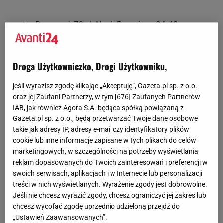
sweter Reserved, 79 zł Akryl. Rozmiary: 34-42
naszyjnik Parfois, 49 zł Metal
Droga Użytkowniczko, Drogi Użytkowniku,
bransolety Parfois, 39 zł/szt. Metal
jeśli wyrazisz zgodę klikając „Akceptuję”, Gazeta.pl sp. z o.o.
oraz jej Zaufani Partnerzy, w tym [
676
] Zaufanych Partnerów
IAB, jak również Agora S.A. będąca spółką powiązaną z
czapka A. Jedynak, 550 zł Futro lisa
Gazeta.pl sp. z o.o., będą przetwarzać Twoje dane osobowe
takie jak adresy IP, adresy e-mail czy identyfikatory plików
buty Pull & Bear, 299 zł Skóra ekologiczna. Rozmiary:
cookie lub inne informacje zapisane w tych plikach do celów
marketingowych, w szczególności na potrzeby wyświetlania
36-41
reklam dopasowanych do Twoich zainteresowań i preferencji w
swoich serwisach, aplikacjach i w Internecie lub personalizacji
Strona prawa:
treści w nich wyświetlanych. Wyrażenie zgody jest dobrowolne.
Jeśli nie chcesz wyrazić zgody, chcesz ograniczyć jej zakres lub
chcesz wycofać zgodę uprzednio udzieloną przejdź do
149 zł spodnie KappAhl Bawełna, elastan. Rozmiary:
„Ustawień Zaawansowanych”.