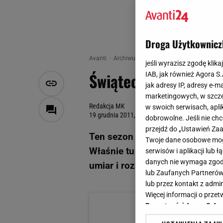
Droga Użytkownicz
Avanti
Archiwum
Świąteczno-karnawałowe akc
jeśli wyrazisz zgodę klika
Świąteczno-karnawał
IAB, jak również Agora S
jak adresy IP, adresy e-m
marketingowych, w szcze
Redakcja MK
w swoich serwisach, aplik
19 grudnia 2011, 11:40
dobrowolne. Jeśli nie ch
przejdź do „Ustawień Z
Ten sezon lśni i błyszczy. Złot
Twoje dane osobowe mogą
Właśnie tu możemy najbardziej
serwisów i aplikacji lub
danych nie wymaga zgody 
umiar i rozsądnie dawkowaną el
lub Zaufanych Partnerów
lub przez kontakt z admi
Więcej informacji o prz
Prywatności Agora S.A.