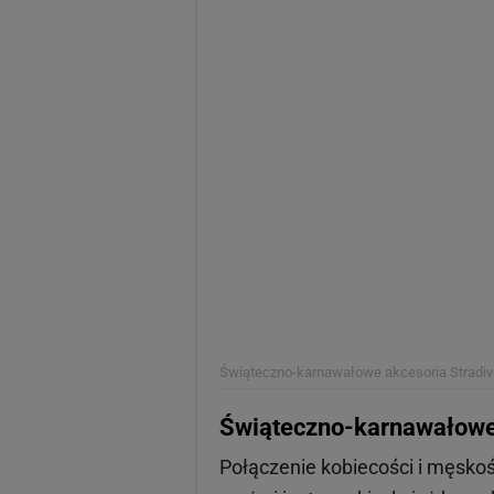
Świąteczno-karnawałowe akcesoria Stradiv
Świąteczno-karnawałowe 
Połączenie kobiecości i męskośc