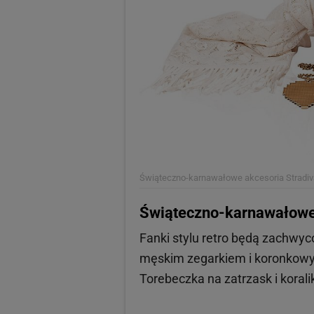
Świąteczno-karnawałowe akcesoria Stradiv
Świąteczno-karnawałowe 
Fanki stylu retro będą zachwy
męskim zegarkiem i koronkowym
Torebeczka na zatrzask i korali