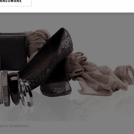
WANSOWANE
żasz też zgodę na zainstalowanie i przechowywanie plików cookie Gazeta.p
gora S.A. na Twoim urządzeniu końcowym. Możesz w każdej chwili zmien
 wywołując narzędzie do zarządzania twoimi preferencjami dot. przetw
ywatności ” w stopce serwisu i przechodząc do „Ustawień Zaawansowan
st także za pomocą ustawień przeglądarki.
rzy i Agora S.A. możemy przetwarzać dane osobowe w następujących cel
 geolokalizacyjnych. Aktywne skanowanie charakterystyki urządzenia do
 na urządzeniu lub dostęp do nich. Spersonalizowane reklamy i treści, p
zanie usług.
Lista Zaufanych Partnerów
arius
Stradivarius