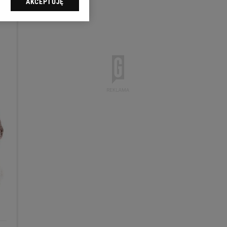
AKCEPTUJĘ
l sp. z o.o., jej
ić swoje preferencje
arzania danych poprzez
ych”. Zmiana ustawień
ach:
 celów identyfikacji.
omiar reklam i treści,