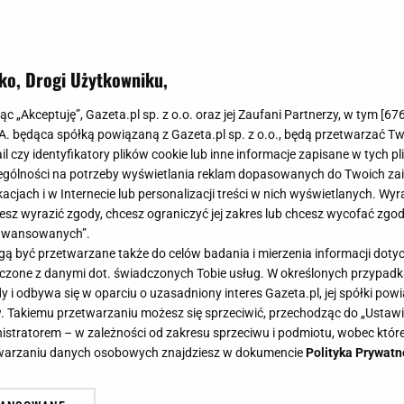
ko, Drogi Użytkowniku,
esoria Stradivarius
jąc „Akceptuję”, Gazeta.pl sp. z o.o. oraz jej Zaufani Partnerzy, w tym [
67
owe akcesoria Stradivarius
.A. będąca spółką powiązaną z Gazeta.pl sp. z o.o., będą przetwarzać T
ail czy identyfikatory plików cookie lub inne informacje zapisane w tych p
gólności na potrzeby wyświetlania reklam dopasowanych do Twoich zain
acjach i w Internecie lub personalizacji treści w nich wyświetlanych. Wyr
cesz wyrazić zgody, chcesz ograniczyć jej zakres lub chcesz wycofać zgo
aawansowanych”.
o, srebro, brokat i cekiny obsypały dodatki i akcesori
 być przetwarzane także do celów badania i mierzenia informacji dot
 wyżyć się w naszym upodobaniu do błysku, stosuj
 łączone z danymi dot. świadczonych Tobie usług. W określonych przypad
i odbywa się w oparciu o uzasadniony interes Gazeta.pl, jej spółki powi
egancję w reszcie stroju.
. Takiemu przetwarzaniu możesz się sprzeciwić, przechodząc do „Ust
nistratorem – w zależności od zakresu sprzeciwu i podmiotu, wobec które
etwarzaniu danych osobowych znajdziesz w dokumencie
Polityka Prywatn