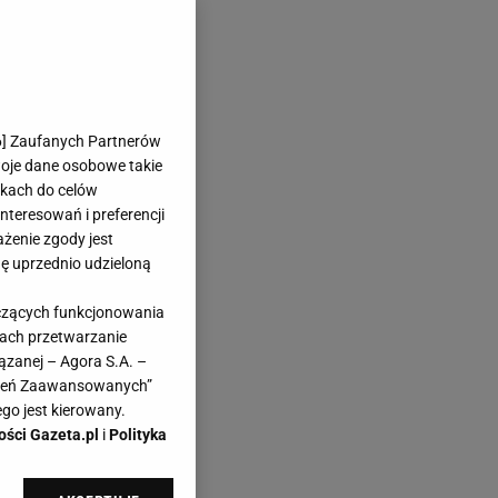
6
] Zaufanych Partnerów
woje dane osobowe takie
likach do celów
teresowań i preferencji
ażenie zgody jest
dę uprzednio udzieloną
a.
yczących funkcjonowania
ąc
kach przetwarzanie
ązanej – Agora S.A. –
awień Zaawansowanych”
go jest kierowany.
ości Gazeta.pl
i
Polityka