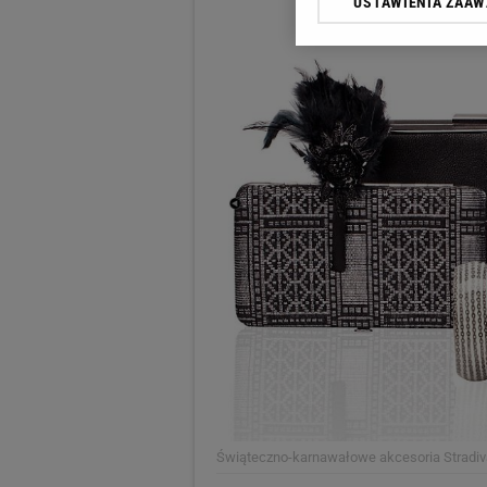
USTAWIENIA ZAA
Klikając „Akceptuję” wyra
Zaufanych Partnerów i A
dotyczące plików cookie,
odnośnik „Ustawienia pr
plików cookie możliwa je
My, nasi Zaufani Partne
Użycie dokładnych danych
Przechowywanie informacji
badnie odbiorców i uleps
Świąteczno-karnawałowe akcesoria Stradiv