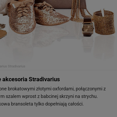
arius
Stradivarius
akcesoria Stradivarius
cone brokatowymi złotymi oxfordami, połączonymi z
 szalem wprost z babcinej skrzyni na strychu.
kowa bransoleta tylko dopełniają całości.