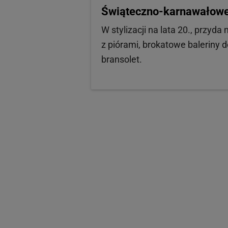
Świąteczno-karnawałowe 
W stylizacji na lata 20., przyd
z piórami, brokatowe baleriny 
bransolet.