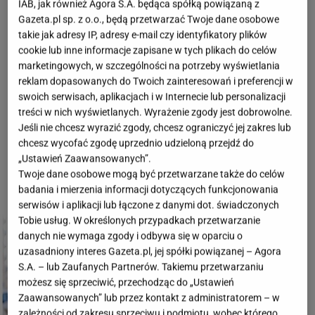
IAB, jak również Agora S.A. będąca spółką powiązaną z
wplatając w to wszystko tak charakterystyczne dla
Gazeta.pl sp. z o.o., będą przetwarzać Twoje dane osobowe
swojego stylu rosyjskie akcenty. Ulyana uwielbia
takie jak adresy IP, adresy e-mail czy identyfikatory plików
długość midi, kwiatowe wzory i kolory. Intryguje i
cookie lub inne informacje zapisane w tych plikach do celów
marketingowych, w szczególności na potrzeby wyświetlania
wzbudza zachwyt. Inspirowane jej stylem
reklam dopasowanych do Twoich zainteresowań i preferencji w
stworzyłyśmy więc trzy zestawy, które doskonale
swoich serwisach, aplikacjach i w Internecie lub personalizacji
sprawdzą się tej wiosny. Który z nich podoba Wam
treści w nich wyświetlanych. Wyrażenie zgody jest dobrowolne.
się najbardziej?
Jeśli nie chcesz wyrazić zgody, chcesz ograniczyć jej zakres lub
chcesz wycofać zgodę uprzednio udzieloną przejdź do
„Ustawień Zaawansowanych”.
Twoje dane osobowe mogą być przetwarzane także do celów
badania i mierzenia informacji dotyczących funkcjonowania
1 z 3
serwisów i aplikacji lub łączone z danymi dot. świadczonych
Tobie usług. W określonych przypadkach przetwarzanie
danych nie wymaga zgody i odbywa się w oparciu o
uzasadniony interes Gazeta.pl, jej spółki powiązanej – Agora
S.A. – lub Zaufanych Partnerów. Takiemu przetwarzaniu
możesz się sprzeciwić, przechodząc do „Ustawień
Zaawansowanych” lub przez kontakt z administratorem – w
zależności od zakresu sprzeciwu i podmiotu, wobec którego