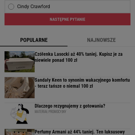
Cindy Crawford
NASTĘPNE PYTANIE
POPULARNE
NAJNOWSZE
Czółenka Lasocki aż 40% taniej. Kupisz je za
niewiele ponad 100 zł
Sandały Keen to synonim wakacyjnego komfortu
- teraz tańsze o niemal 100 zł
Dlaczego rezygnujemy z gotowania?
MATERIAŁ PROMOCYJNY
Perfumy Armani aż 44% taniej. Ten luksusowy