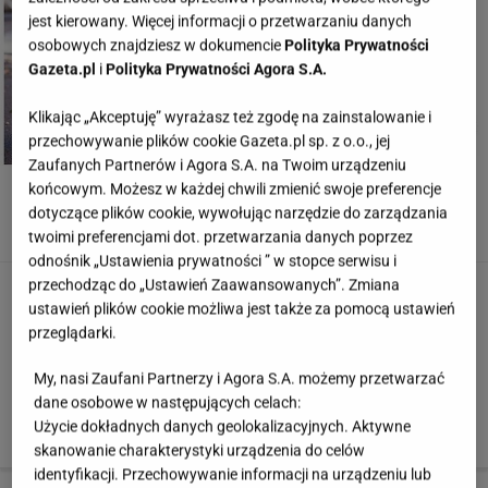
jest kierowany. Więcej informacji o przetwarzaniu danych
osobowych znajdziesz w dokumencie
Polityka Prywatności
Gazeta.pl
i
Polityka Prywatności Agora S.A.
Klikając „Akceptuję” wyrażasz też zgodę na zainstalowanie i
przechowywanie plików cookie Gazeta.pl sp. z o.o., jej
Zaufanych Partnerów i Agora S.A. na Twoim urządzeniu
końcowym. Możesz w każdej chwili zmienić swoje preferencje
dotyczące plików cookie, wywołując narzędzie do zarządzania
twoimi preferencjami dot. przetwarzania danych poprzez
Retro look Ulyany Sergeenko
mat. prasowe
odnośnik „Ustawienia prywatności ” w stopce serwisu i
przechodząc do „Ustawień Zaawansowanych”. Zmiana
Kwiaty
ustawień plików cookie możliwa jest także za pomocą ustawień
przeglądarki.
Rozkloszowana, barwna sukienka w stylu lat 50.
świetnie wygląda z klasycznymi dodatkami. W tym
My, nasi Zaufani Partnerzy i Agora S.A. możemy przetwarzać
dane osobowe w następujących celach:
wypadku z czółenkami na wysokim obcasie oraz małą,
Użycie dokładnych danych geolokalizacyjnych. Aktywne
zgrabną torebką.
skanowanie charakterystyki urządzenia do celów
identyfikacji. Przechowywanie informacji na urządzeniu lub