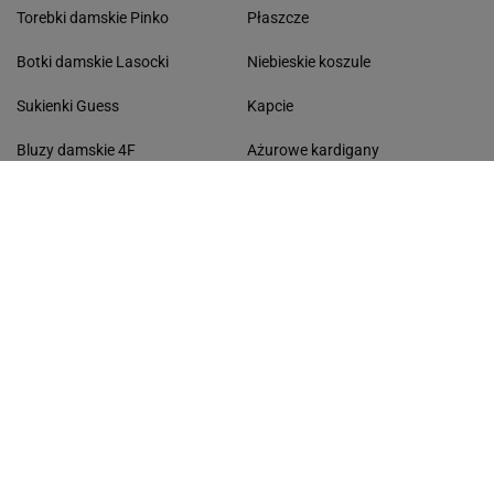
Torebki damskie Pinko
Płaszcze
Botki damskie Lasocki
Niebieskie koszule
Sukienki Guess
Kapcie
Bluzy damskie 4F
Ażurowe kardigany
KONTAKT
Współpraca
Zespół Avanti24
Napisz do nas
Sport
Dziecko
TOK FM
Horoskopy
Gazeta Wyborcza
Zakupy
Haps
Wiadomości
Gazeta.pl