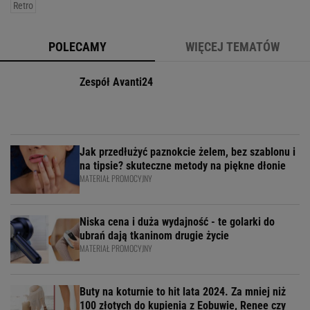
Retro
POLECAMY
WIĘCEJ TEMATÓW
Zespół Avanti24
Jak przedłużyć paznokcie żelem, bez szablonu i
na tipsie? skuteczne metody na piękne dłonie
MATERIAŁ PROMOCYJNY
Niska cena i duża wydajność - te golarki do
ubrań dają tkaninom drugie życie
MATERIAŁ PROMOCYJNY
Buty na koturnie to hit lata 2024. Za mniej niż
100 złotych do kupienia z Eobuwie, Renee czy