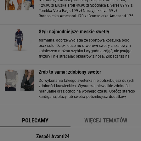
Na randkę: Na wszystkich stylizacjach sweter H&M,
129,90 zł Bluzka Troll 49,90 zł Spódnica Diverse 89,99 zł
Torebka Vera Bags 199 zł Naszyjnik diva 59 zł
Bransoletka Amesanti 170 zł Bransoletka Amesanti 175
zł Skarpetki Calzedonia 44,90 zł Buty Stylowe Buty 139 zł
Na weekend: Spodnie Wrangler 339
Styl: najmodniejsze męskie swetry
formalna, dobrze wygląda ze sportową koszulką polo
oraz solo. Dzięki dużemu otworowi swetry z szalowym
kołnierzem można szybko i wygodnie zdjąć, nie psując
fryzury i nie strącając okularów z nosa. Zobacz też na
Logo24:
Zrób to sama: zdobiony sweter
Do wykonania takiego sweterka nie potrzebujesz dużych
zdolności krawieckich. Wystarczą niewielkie zdolności
manualne oraz odrobina wolnego czasu. Oprócz starego
kardigana, bluzy lub swetra potrzebujesz dodatków,
którymi ozdobisz swój egzemplarz: koronkę, sztuczne
perły, wstążki czy kryształki bez
POLECAMY
WIĘCEJ TEMATÓW
Zespół Avanti24