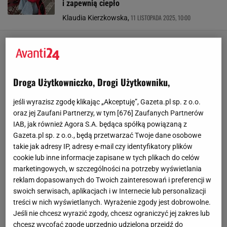
i zapewnią ciepło
11 LISTOPADA 2025, 10:00
Klaudia Kierzkowska,
Droga Użytkowniczko, Drogi Użytkowniku,
jeśli wyrazisz zgodę klikając „Akceptuję”, Gazeta.pl sp. z o.o.
oraz jej Zaufani Partnerzy, w tym [
676
] Zaufanych Partnerów
IAB, jak również Agora S.A. będąca spółką powiązaną z
Gazeta.pl sp. z o.o., będą przetwarzać Twoje dane osobowe
takie jak adresy IP, adresy e-mail czy identyfikatory plików
cookie lub inne informacje zapisane w tych plikach do celów
marketingowych, w szczególności na potrzeby wyświetlania
reklam dopasowanych do Twoich zainteresowań i preferencji w
swoich serwisach, aplikacjach i w Internecie lub personalizacji
treści w nich wyświetlanych. Wyrażenie zgody jest dobrowolne.
Jeśli nie chcesz wyrazić zgody, chcesz ograniczyć jej zakres lub
chcesz wycofać zgodę uprzednio udzieloną przejdź do