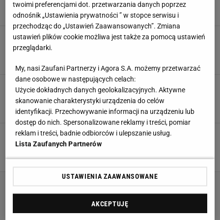
twoimi preferencjami dot. przetwarzania danych poprzez
15 PAŹDZIERNIKA 2025, 18:30
Julia Rybska,
odnośnik „Ustawienia prywatności ” w stopce serwisu i
przechodząc do „Ustawień Zaawansowanych”. Zmiana
Te swetry to hit jesieni 2025. Są miękkie,
ustawień plików cookie możliwa jest także za pomocą ustawień
stylowe i idealne do każdej stylizacji
przeglądarki.
15 PAŹDZIERNIKA 2025, 14:20
Klaudia Kierzkowska,
My, nasi Zaufani Partnerzy i Agora S.A. możemy przetwarzać
dane osobowe w następujących celach:
Czekoladowy sweter z Reserved, który zachwyci
Użycie dokładnych danych geolokalizacyjnych. Aktywne
cię prostotą. Kosztuje tylko 79,99 zł
skanowanie charakterystyki urządzenia do celów
12 PAŹDZIERNIKA 2025, 20:30
Eryka Kawalec,
identyfikacji. Przechowywanie informacji na urządzeniu lub
dostęp do nich. Spersonalizowane reklamy i treści, pomiar
reklam i treści, badnie odbiorców i ulepszanie usług.
Beżowa perełka z Sinsay za 69,99 zł - niby
prosta, a ten jeden detal robi całą magię
Lista Zaufanych Partnerów
10 PAŹDZIERNIKA 2025, 18:30
Eryka Kawalec,
USTAWIENIA ZAAWANSOWANE
AKCEPTUJĘ