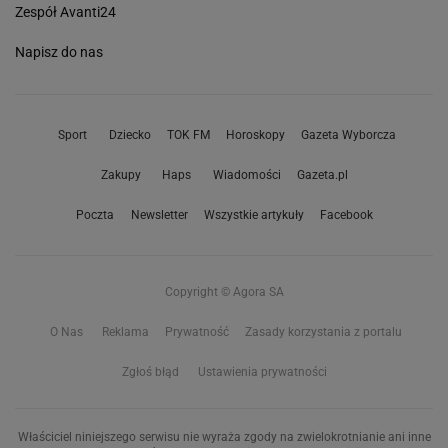
Zespół Avanti24
Napisz do nas
Sport
Dziecko
TOK FM
Horoskopy
Gazeta Wyborcza
Zakupy
Haps
Wiadomości
Gazeta.pl
Poczta
Newsletter
Wszystkie artykuły
Facebook
Copyright © Agora SA
O Nas
Reklama
Prywatność
Zasady korzystania z portalu
Zgłoś błąd
Ustawienia prywatności
Właściciel niniejszego serwisu nie wyraża zgody na zwielokrotnianie ani inne