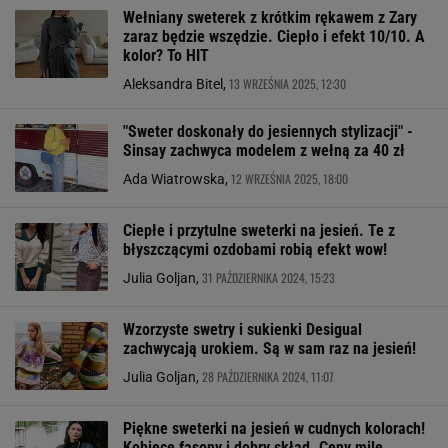
Wełniany sweterek z krótkim rękawem z Zary
zaraz będzie wszędzie. Ciepło i efekt 10/10. A
kolor? To HIT
13 WRZEŚNIA 2025, 12:30
Aleksandra Bitel,
"Sweter doskonały do jesiennych stylizacji" -
Sinsay zachwyca modelem z wełną za 40 zł
12 WRZEŚNIA 2025, 18:00
Ada Wiatrowska,
Ciepłe i przytulne sweterki na jesień. Te z
błyszczącymi ozdobami robią efekt wow!
31 PAŹDZIERNIKA 2024, 15:23
Julia Goljan,
Wzorzyste swetry i sukienki Desigual
zachwycają urokiem. Są w sam raz na jesień!
28 PAŹDZIERNIKA 2024, 11:07
Julia Goljan,
Piękne sweterki na jesień w cudnych kolorach!
Kobiece fasony i dobry skład. Ceny mile