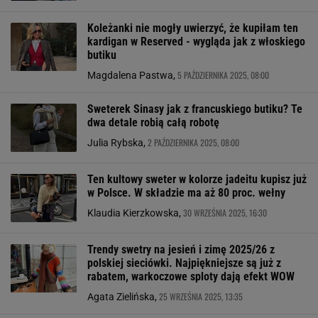
Koleżanki nie mogły uwierzyć, że kupiłam ten
kardigan w Reserved - wygląda jak z włoskiego
butiku
5 PAŹDZIERNIKA 2025, 08:00
Magdalena Pastwa,
Sweterek Sinasy jak z francuskiego butiku? Te
dwa detale robią całą robotę
2 PAŹDZIERNIKA 2025, 08:00
Julia Rybska,
Ten kultowy sweter w kolorze jadeitu kupisz już
w Polsce. W składzie ma aż 80 proc. wełny
30 WRZEŚNIA 2025, 16:30
Klaudia Kierzkowska,
Trendy swetry na jesień i zimę 2025/26 z
polskiej sieciówki. Najpiękniejsze są już z
rabatem, warkoczowe sploty dają efekt WOW
25 WRZEŚNIA 2025, 13:35
Agata Zielińska,