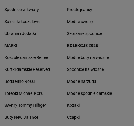
Spódnice w kwiaty
Proste jeansy
Sukienki koszulowe
Modne swetry
Ubrania i dodatki
Skórzane spódnice
MARKI
KOLEKCJE 2026
Koszule damskie Renee
Modne buty na wiosnę
Kurtki damskie Reserved
Spódnice na wiosnę
Botki Gino Rossi
Modne narzutki
Torebki Michael Kors
Modne spodnie damskie
Swetry Tommy Hilfiger
Kozaki
Buty New Balance
Czapki
Torebki damskie Pinko
Płaszcze