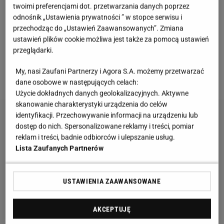
fundamentem letniej
garderoby
. Vistula
twoimi preferencjami dot. przetwarzania danych poprzez
odnośnik „Ustawienia prywatności ” w stopce serwisu i
reinterpretuje klasykę z myślą o aktualnych
przechodząc do „Ustawień Zaawansowanych”. Zmiana
potrzebach - od kameralnych garden party, po
ustawień plików cookie możliwa jest także za pomocą ustawień
wesela i spotkania biznesowe. Bo elegancja zaczyna
przeglądarki.
się od dobrego materiału - a latem najlepszym
My, nasi Zaufani Partnerzy i Agora S.A. możemy przetwarzać
wyborem jest właśnie len.
dane osobowe w następujących celach:
Użycie dokładnych danych geolokalizacyjnych. Aktywne
skanowanie charakterystyki urządzenia do celów
identyfikacji. Przechowywanie informacji na urządzeniu lub
dostęp do nich. Spersonalizowane reklamy i treści, pomiar
reklam i treści, badnie odbiorców i ulepszanie usług.
Lista Zaufanych Partnerów
USTAWIENIA ZAAWANSOWANE
AKCEPTUJĘ