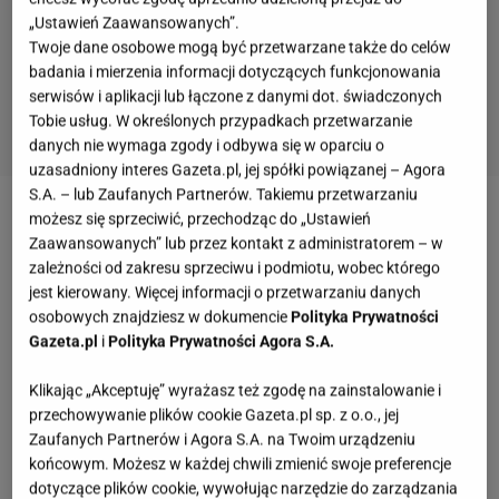
„Ustawień Zaawansowanych”.
Twoje dane osobowe mogą być przetwarzane także do celów
badania i mierzenia informacji dotyczących funkcjonowania
serwisów i aplikacji lub łączone z danymi dot. świadczonych
Tobie usług. W określonych przypadkach przetwarzanie
danych nie wymaga zgody i odbywa się w oparciu o
uzasadniony interes Gazeta.pl, jej spółki powiązanej – Agora
S.A. – lub Zaufanych Partnerów. Takiemu przetwarzaniu
możesz się sprzeciwić, przechodząc do „Ustawień
Minimalistyczna kapsuła Vistula: len w roli głównej
Zaawansowanych” lub przez kontakt z administratorem – w
zależności od zakresu sprzeciwu i podmiotu, wobec którego
Letnia elegancja w wydaniu Vistuli przybiera formę
jest kierowany. Więcej informacji o przetwarzaniu danych
minimalistycznej kapsuły, która odpowiada na jedno
osobowych znajdziesz w dokumencie
Polityka Prywatności
Gazeta.pl
i
Polityka Prywatności Agora S.A.
z najczęściej zadawanych pytań sezonu, czyli "co na
siebie założyć?". Marka stworzyła kolekcję na lato
Klikając „Akceptuję” wyrażasz też zgodę na zainstalowanie i
2025, inspirowaną duchem prostoty i wygody, gdzie
przechowywanie plików cookie Gazeta.pl sp. z o.o., jej
Zaufanych Partnerów i Agora S.A. na Twoim urządzeniu
rolę główną odgrywa len - szlachetna tkanina, która
końcowym. Możesz w każdej chwili zmienić swoje preferencje
powraca do łask w wielkim stylu i staje się
dotyczące plików cookie, wywołując narzędzie do zarządzania