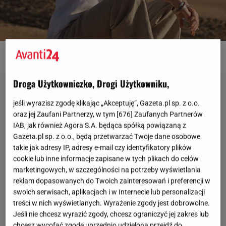
fot. materiały prasowe
Droga Użytkowniczko, Drogi Użytkowniku,
jeśli wyrazisz zgodę klikając „Akceptuję”, Gazeta.pl sp. z o.o.
oraz jej Zaufani Partnerzy, w tym [
676
] Zaufanych Partnerów
IAB, jak również Agora S.A. będąca spółką powiązaną z
Gazeta.pl sp. z o.o., będą przetwarzać Twoje dane osobowe
takie jak adresy IP, adresy e-mail czy identyfikatory plików
cookie lub inne informacje zapisane w tych plikach do celów
marketingowych, w szczególności na potrzeby wyświetlania
reklam dopasowanych do Twoich zainteresowań i preferencji w
swoich serwisach, aplikacjach i w Internecie lub personalizacji
treści w nich wyświetlanych. Wyrażenie zgody jest dobrowolne.
Jeśli nie chcesz wyrazić zgody, chcesz ograniczyć jej zakres lub
chcesz wycofać zgodę uprzednio udzieloną przejdź do