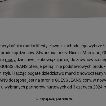
erykańska marka lifestyle'owa z zachodniego wybrzeża
i w produkcji dżinsów. Stworzona przez Nicolai Marciano
erę
mody
dżinsowej, zobowiązując się do zrównoważoneg
e GUESS JEANS oferuje pełną linię podstawowych produkt
stylu i łącząc bogate dziedzictwo marki z nowoczesny
ANS dostępna jest na stronie GUESSJEANS.com, w nowej
u wybranych partnerów hurtowych od 3 czerwca 2024 r