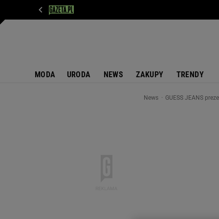
WIADOMOŚCI
NEXT
SPORT
PLOTEK
D
MODA
URODA
NEWS
ZAKUPY
TRENDY
News
GUESS JEANS prezen