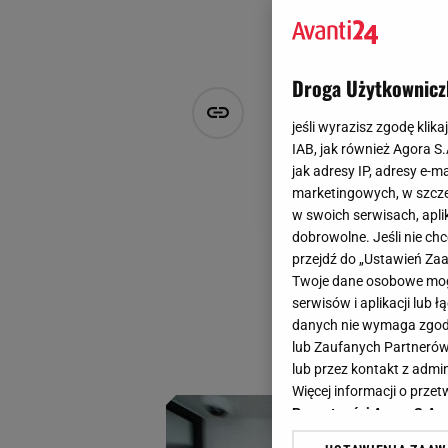
Droga Użytkownicz
GUESS JEAN
jeśli wyrazisz zgodę klika
AIRWASH. O
IAB, jak również Agora S
jak adresy IP, adresy e-m
marketingowych, w szcze
Zespół Avanti24
w swoich serwisach, aplik
30 października 2024, 16:2
dobrowolne. Jeśli nie ch
przejdź do „Ustawień Z
Kalifornijska mar
Twoje dane osobowe mogą
czasowo instalacj
serwisów i aplikacji lub
store. Otwarcie mi
danych nie wymaga zgody 
lub Zaufanych Partnerów
stworzonym POP-u
lub przez kontakt z admi
Więcej informacji o prz
Prywatności Agora S.A.