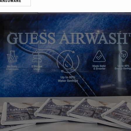
WANSOWANE
żasz też zgodę na zainstalowanie i przechowywanie plików cookie Gazeta.p
gora S.A. na Twoim urządzeniu końcowym. Możesz w każdej chwili zmien
 wywołując narzędzie do zarządzania twoimi preferencjami dot. przetw
ywatności ” w stopce serwisu i przechodząc do „Ustawień Zaawansowan
st także za pomocą ustawień przeglądarki.
rzy i Agora S.A. możemy przetwarzać dane osobowe w następujących cel
 geolokalizacyjnych. Aktywne skanowanie charakterystyki urządzenia do
 na urządzeniu lub dostęp do nich. Spersonalizowane reklamy i treści, p
zanie usług.
Lista Zaufanych Partnerów