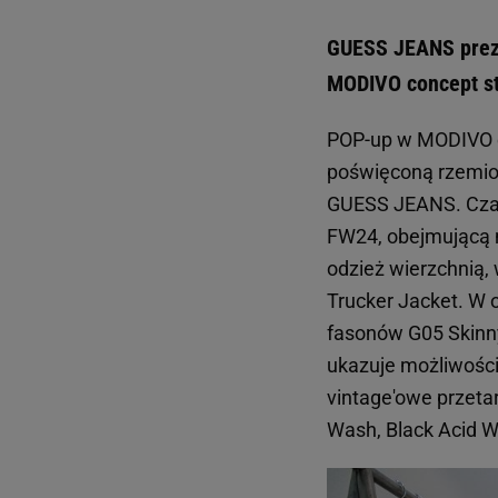
GUESS JEANS prez
MODIVO concept s
POP-up w MODIVO c
poświęconą rzemio
GUESS JEANS. Czas
FW24, obejmującą m
odzież wierzchnią,
Trucker Jacket. W 
fasonów G05 Skinny
ukazuje możliwości
vintage'owe przeta
Wash, Black Acid W