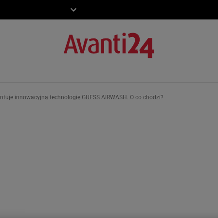
ZIECKO
MOTO
tuje innowacyjną technologię GUESS AIRWASH. O co chodzi?