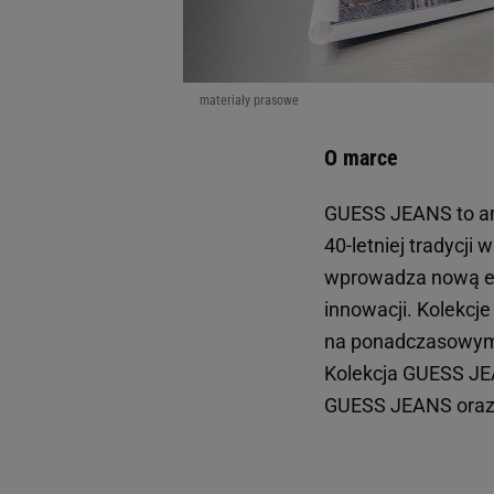
materiały prasowe
O marce
GUESS JEANS to am
40-letniej tradycj
wprowadza nową 
innowacji. Kolekcj
na ponadczasowym 
Kolekcja GUESS JE
GUESS JEANS oraz 