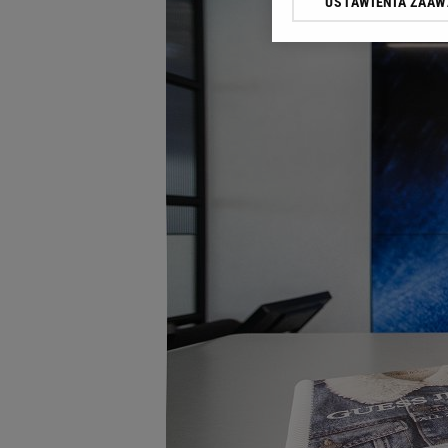
USTAWIENIA ZAA
Klikając „Akceptuję” wyra
Zaufanych Partnerów i A
dotyczące plików cookie,
odnośnik „Ustawienia pr
plików cookie możliwa je
My, nasi Zaufani Partne
Użycie dokładnych danych
Przechowywanie informacji
badnie odbiorców i uleps