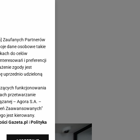
ogię GUESS
6
] Zaufanych Partnerów
woje dane osobowe takie
likach do celów
teresowań i preferencji
ażenie zgody jest
dę uprzednio udzieloną
uzywną, ograniczoną
yczących funkcjonowania
MODIVO concept
kach przetwarzanie
 specjalnie
ązanej – Agora S.A. –
awień Zaawansowanych”
go jest kierowany.
ości Gazeta.pl
i
Polityka