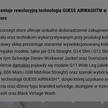
entuje rewolucyjną technologię GUESS AIRWASHTM w
tore
oncept store oferuje unikalne doświadczenie zakupow
słu oraz technikom wykorzystywanym przy produkcji ku
owy sklep prezentuje starannie wyselekcjonowaną ko
ęskie modele, takie jak G16 Straight, G14 Slim i G12 Sk
 w tym Selvedge Denim Workwear Jacket oraz Oversized
ofercie
damskiej
pojawiły się modele G11 Wide Leg (obok
, G06 Mom i G08 Mid-Rise Straight) oraz szeroki wybór
 technologii GUESS AIRWASH™, dzięki której uzyskano a
rcia oraz dżinsy typu branded selvedge, dostępne w trze
ash oraz Black Vintage Wash.