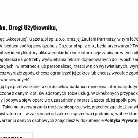
ko, Drogi Użytkowniku,
S prezentuje innowacyjną technol
jąc „Akceptuję”, Gazeta.pl sp. z o.o. oraz jej Zaufani Partnerzy, w tym [
67
 co chodzi?
.A. będąca spółką powiązaną z Gazeta.pl sp. z o.o., będą przetwarzać T
ail czy identyfikatory plików cookie lub inne informacje zapisane w tych p
gólności na potrzeby wyświetlania reklam dopasowanych do Twoich zain
acjach i w Internecie lub personalizacji treści w nich wyświetlanych. Wyr
0
cesz wyrazić zgody, chcesz ograniczyć jej zakres lub chcesz wycofać zgo
aawansowanych”.
ka GUESS JEANS oraz Nicolai Marciano prezentują ekskl
 być przetwarzane także do celów badania i mierzenia informacji dot
ę w formie POP-upa, który znalazł się w warszawskim 
 łączone z danymi dot. świadczonych Tobie usług. W określonych przypad
ało miejsce 19 października 2024 r. Co można znaleźć w
i odbywa się w oparciu o uzasadniony interes Gazeta.pl, jej spółki powi
. Takiemu przetwarzaniu możesz się sprzeciwić, przechodząc do „Ust
pie?
nistratorem – w zależności od zakresu sprzeciwu i podmiotu, wobec które
etwarzaniu danych osobowych znajdziesz w dokumencie
Polityka Prywatn