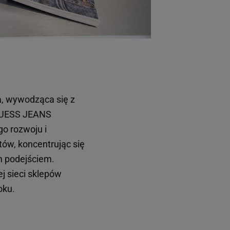
, wywodząca się z
, GUESS JEANS
o rozwoju i
ów, koncentrując się
m podejściem.
 sieci sklepów
oku.