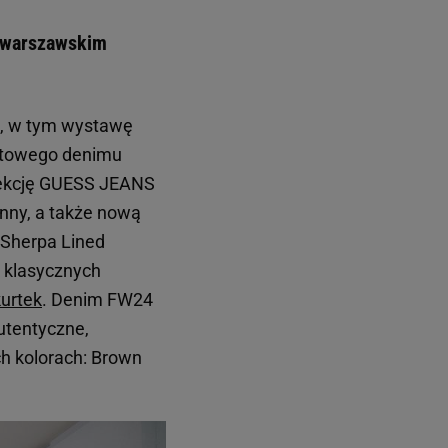
 warszawskim
e, w tym wystawę
ltowego denimu
lekcję GUESS JEANS
inny, a także nową
 Sherpa Lined
 klasycznych
kurtek
. Denim FW24
utentyczne,
ch kolorach: Brown