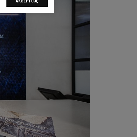
AKCEPTUJĘ
l sp. z o.o., jej
ić swoje preferencje
arzania danych poprzez
ych”. Zmiana ustawień
ach:
 celów identyfikacji.
omiar reklam i treści,