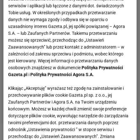
serwisów i aplikacji lub łączone z danymi dot. świadczonych
Tobie usług. W określonych przypadkach przetwarzanie
danych nie wymaga zgody i odbywa się w oparciu o
uzasadniony interes Gazeta.pl, jej spółki powiązanej – Agora
S.A. – lub Zaufanych Partnerów. Takiemu przetwarzaniu
możesz się sprzeciwić, przechodząc do „Ustawień
Zaawansowanych” lub przez kontakt z administratorem – w
zależności od zakresu sprzeciwu i podmiotu, wobec którego
jest kierowany. Więcej informacji o przetwarzaniu danych
osobowych znajdziesz w dokumencie
Polityka Prywatności
Gazeta.pl
i
Polityka Prywatności Agora S.A.
Klikając „Akceptuję” wyrażasz też zgodę na zainstalowanie i
przechowywanie plików cookie Gazeta.pl sp. z o.o., jej
Zaufanych Partnerów i Agora S.A. na Twoim urządzeniu
końcowym. Możesz w każdej chwili zmienić swoje preferencje
dotyczące plików cookie, wywołując narzędzie do zarządzania
twoimi preferencjami dot. przetwarzania danych poprzez
odnośnik „Ustawienia prywatności ” w stopce serwisu i
przechodząc do „Ustawień Zaawansowanych”. Zmiana
Ochrona podczas stylizacji