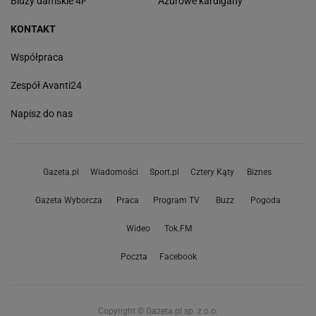
Bluzy damskie 4F
Ażurowe kardigany
KONTAKT
Współpraca
Zespół Avanti24
Napisz do nas
Gazeta.pl
Wiadomości
Sport.pl
Cztery Kąty
Biznes
Gazeta Wyborcza
Praca
Program TV
Buzz
Pogoda
Wideo
Tok.FM
Poczta
Facebook
Copyright © Gazeta.pl sp. z o.o.