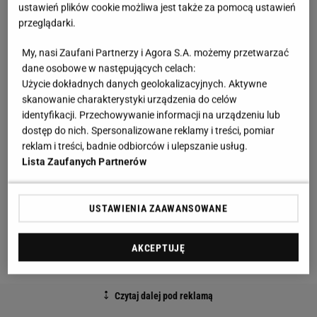
ustawień plików cookie możliwa jest także za pomocą ustawień
przeglądarki.
Jak podkreślają trycholodzy, stylizacja przy użyciu
lokówki, suszarki lub prostownicy może osłabiać
My, nasi Zaufani Partnerzy i Agora S.A. możemy przetwarzać
dane osobowe w następujących celach:
pasma i czynić podatnymi na urazy mechaniczne.
Użycie dokładnych danych geolokalizacyjnych. Aktywne
Dlaczego? Ponieważ wysoka temperatura
skanowanie charakterystyki urządzenia do celów
wykorzystywana do stylizacji wysusza kosmyki.
identyfikacji. Przechowywanie informacji na urządzeniu lub
dostęp do nich. Spersonalizowane reklamy i treści, pomiar
reklam i treści, badnie odbiorców i ulepszanie usług.
Kluczowe dla ochrony włosów podczas
Lista Zaufanych Partnerów
modelowania jest stosowanie kosmetyków
ochronnych, w tym sprayu termoochronnego
USTAWIENIA ZAAWANSOWANE
– mówi Agnieszka Kowalska, Medical Advisor,
AKCEPTUJĘ
ekspert marki BAŚKA.