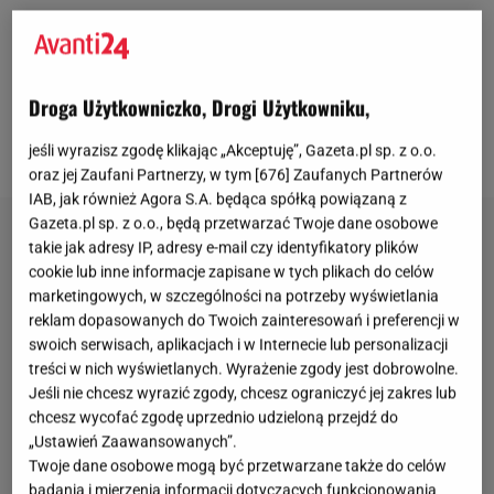
stanowić obciążenie dla delikatnych włosów. Może,
ale nie musi. Fryzjerzy wskazują na dwa rodzaje
kosmetyków
, które są synonimem efektywnej i
Droga Użytkowniczko, Drogi Użytkowniku,
zdrowej stylizacji. Mowa o piance i sprayu
termoochronnym.
jeśli wyrazisz zgodę klikając „Akceptuję”, Gazeta.pl sp. z o.o.
oraz jej Zaufani Partnerzy, w tym [
676
] Zaufanych Partnerów
IAB, jak również Agora S.A. będąca spółką powiązaną z
Gazeta.pl sp. z o.o., będą przetwarzać Twoje dane osobowe
takie jak adresy IP, adresy e-mail czy identyfikatory plików
cookie lub inne informacje zapisane w tych plikach do celów
marketingowych, w szczególności na potrzeby wyświetlania
reklam dopasowanych do Twoich zainteresowań i preferencji w
swoich serwisach, aplikacjach i w Internecie lub personalizacji
treści w nich wyświetlanych. Wyrażenie zgody jest dobrowolne.
Jeśli nie chcesz wyrazić zgody, chcesz ograniczyć jej zakres lub
chcesz wycofać zgodę uprzednio udzieloną przejdź do
„Ustawień Zaawansowanych”.
Twoje dane osobowe mogą być przetwarzane także do celów
badania i mierzenia informacji dotyczących funkcjonowania