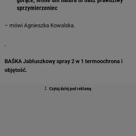
gorące, letnie dni natura to nasz prawdziwy
sprzymierzeniec
– mówi Agnieszka Kowalska.
BAŚKA Jabłuszkowy spray 2 w 1 termoochrona i
objętość.