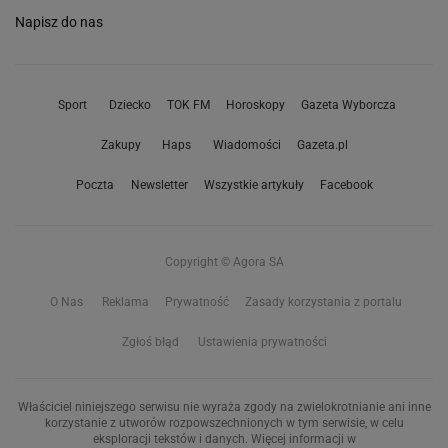
Napisz do nas
Sport
Dziecko
TOK FM
Horoskopy
Gazeta Wyborcza
Zakupy
Haps
Wiadomości
Gazeta.pl
Poczta
Newsletter
Wszystkie artykuły
Facebook
Copyright © Agora SA
O Nas
Reklama
Prywatność
Zasady korzystania z portalu
Zgłoś błąd
Ustawienia prywatności
Właściciel niniejszego serwisu nie wyraża zgody na zwielokrotnianie ani inne
korzystanie z utworów rozpowszechnionych w tym serwisie, w celu
eksploracji tekstów i danych. Więcej informacji w