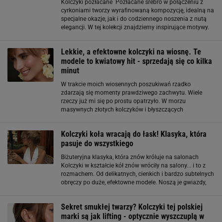
Kolczyki pozłacane Pozłacane srebro w połączeniu z
cyrkoniami tworzy wyrafinowaną kompozycję, idealną na
specjalne okazje, jak i do codziennego noszenia z nutą
elegancji. W tej kolekcji znajdziemy inspirujące motywy.
Naszą uwagę zwróciły pozłacane kolczyki z cyrkoniami w
kształcie gwiazdek
Lekkie, a efektowne kolczyki na wiosnę. Te
modele to kwiatowy hit - sprzedają się co kilka
minut
W trakcie moich wiosennych poszukiwań rzadko
zdarzają się momenty prawdziwego zachwytu. Wiele
rzeczy już mi się po prostu opatrzyło. W morzu
masywnych złotych kolczyków i błyszczących
diamentów trafiłam jednak na coś wyjątkowego –
kolczyki inspirowane kwiatami. Zupełnie inne od
Kolczyki koła wracają do łask! Klasyka, która
wszystkiego
pasuje do wszystkiego
Biżuteryjna klasyka, która znów króluje na salonach
Kolczyki w kształcie kół znów wróciły na salony... i to z
rozmachem. Od delikatnych, cienkich i bardzo subtelnych
obręczy po duże, efektowne modele. Noszą je gwiazdy,
influencerki i kobiety, które cenią sobie styl z nutą klasyki i
elegancji. Można
Sekret smukłej twarzy? Kolczyki tej polskiej
marki są jak lifting - optycznie wyszczuplą w