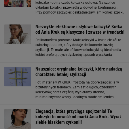
kółeczko - dolna część kolczyka gotowa. Na szpilce
układam koralik i przekładki w dowolnej konfiguracji.
Przy pomocy szczypiec delikatnie zawijam koniec szpilki.
Doczepiam do kółeczka przy dolnej części. Jeszcze tylko
podczepiam bigiel. Gotowe! Jak
Niezwykle efektowne i stylowe kolczyki! Kółka
od Ania Kruk są klasyczne i zawsze w trendach!
Delikatność w prostocie Małe kolczyki w kształcie kół to
subtelny dodatek, który dodaje delikatności każdej
stylizacji. Te małe, ale efektowne kolczyki są idealne dla
kobiet preferujących dyskretny sposób wyrażania
swojego stylu. Wykonane z wysokiej jakości
materiałów, złote lub pozłacane
Nausznice: oryginalne kolczyki, które nadadzą
charakteru letniej stylizacji
Fot. materiały W.KRUK Prostota na dobre zagościła w
biżuteryjnych trendach. Zamiast długich, ozdobnych
kolczyków, coraz częściej wybieramy drobne,
minimalistyczne wzory. Idealnym modelem letnich
kolczyków, które nadadzą charakteru twoim stylizacjom
będą nausznice. Te nietypowe, ale uniwersalne
Elegancja, która przyciąga spojrzenia! Te
kolczyki to nowość od marki Ania Kruk. Wyraź
siebie blaskiem cyrkonii!