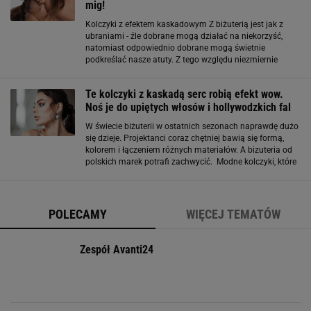
mig!
Kolczyki z efektem kaskadowym Z biżuterią jest jak z
ubraniami - źle dobrane mogą działać na niekorzyść,
natomiast odpowiednio dobrane mogą świetnie
podkreślać nasze atuty. Z tego względu niezmiernie
ważnym jest, by poznać różne rodzaje kolczyków, które
mają właściwości wyszczuplające
Te kolczyki z kaskadą serc robią efekt wow.
Noś je do upiętych włosów i hollywodzkich fal
W świecie biżuterii w ostatnich sezonach naprawdę dużo
się dzieje. Projektanci coraz chętniej bawią się formą,
kolorem i łączeniem różnych materiałów. A bizuteria od
polskich marek potrafi zachwycić. Modne kolczyki, które
przyciągają spojrzenia. Co nosi się w tym sezonie?
Jednym z najciekawszych
POLECAMY
WIĘCEJ TEMATÓW
Zespół Avanti24