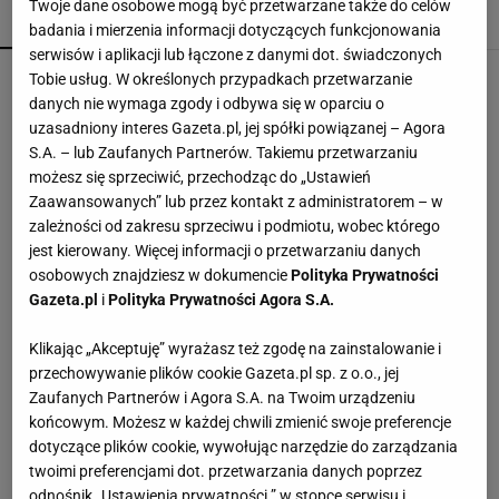
Twoje dane osobowe mogą być przetwarzane także do celów
POPULARNE
NAJNOWSZE
badania i mierzenia informacji dotyczących funkcjonowania
serwisów i aplikacji lub łączone z danymi dot. świadczonych
Czółenka Lasocki aż 40% taniej. Kupisz je za
Tobie usług. W określonych przypadkach przetwarzanie
niewiele ponad 100 zł
danych nie wymaga zgody i odbywa się w oparciu o
uzasadniony interes Gazeta.pl, jej spółki powiązanej – Agora
S.A. – lub Zaufanych Partnerów. Takiemu przetwarzaniu
50-tko, te buty od Lasockiego to mięciutki wybór
możesz się sprzeciwić, przechodząc do „Ustawień
na jesień
Zaawansowanych” lub przez kontakt z administratorem – w
zależności od zakresu sprzeciwu i podmiotu, wobec którego
jest kierowany. Więcej informacji o przetwarzaniu danych
W FACTORY Annopol powstał kort do padla.
osobowych znajdziesz w dokumencie
Polityka Prywatności
Outletowi klienci zagrają za darmo
Gazeta.pl
i
Polityka Prywatności Agora S.A.
MATERIAŁ PROMOCYJNY
Klikając „Akceptuję” wyrażasz też zgodę na zainstalowanie i
Sandały Keen to synonim wakacyjnego komfortu
przechowywanie plików cookie Gazeta.pl sp. z o.o., jej
- teraz tańsze o niemal 100 zł
Zaufanych Partnerów i Agora S.A. na Twoim urządzeniu
końcowym. Możesz w każdej chwili zmienić swoje preferencje
dotyczące plików cookie, wywołując narzędzie do zarządzania
Perfumy Armani aż 44% taniej. Ten luksusowy
twoimi preferencjami dot. przetwarzania danych poprzez
zapach zostawia wyraźny ogon
odnośnik „Ustawienia prywatności ” w stopce serwisu i