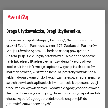
Droga Użytkowniczko, Drogi Użytkowniku,
DLUGIE-KOLCZYKI
jeśli wyrazisz zgodę klikając „Akceptuję”, Gazeta.pl sp. z o.o.
Biżuteria grawerowana to pomysł na prezent
oraz jej Zaufani Partnerzy, w tym [
676
] Zaufanych Partnerów
pełen emocji. Sprawdzi się na komunię czy
IAB, jak również Agora S.A. będąca spółką powiązaną z
chrzciny
Gazeta.pl sp. z o.o., będą przetwarzać Twoje dane osobowe
9 KWIETNIA 2026, 17:12
Klaudia Kierzkowska,
takie jak adresy IP, adresy e-mail czy identyfikatory plików
cookie lub inne informacje zapisane w tych plikach do celów
Kolczyki tej marki wyglądają zjawiskowo, a
marketingowych, w szczególności na potrzeby wyświetlania
kosztują grosze! Z motywem kwiatowym są
reklam dopasowanych do Twoich zainteresowań i preferencji w
idealne na wiosnę i lato
swoich serwisach, aplikacjach i w Internecie lub personalizacji
treści w nich wyświetlanych. Wyrażenie zgody jest dobrowolne.
30 KWIETNIA 2024, 15:15
Justyna Laskowska,
Jeśli nie chcesz wyrazić zgody, chcesz ograniczyć jej zakres lub
chcesz wycofać zgodę uprzednio udzieloną przejdź do
„Ustawień Zaawansowanych”.