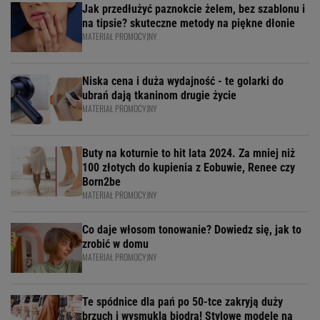
Jak przedłużyć paznokcie żelem, bez szablonu i
na tipsie? skuteczne metody na piękne dłonie
MATERIAŁ PROMOCYJNY
Niska cena i duża wydajność - te golarki do
ubrań dają tkaninom drugie życie
MATERIAŁ PROMOCYJNY
Buty na koturnie to hit lata 2024. Za mniej niż
100 złotych do kupienia z Eobuwie, Renee czy
Born2be
MATERIAŁ PROMOCYJNY
Co daje włosom tonowanie? Dowiedz się, jak to
zrobić w domu
MATERIAŁ PROMOCYJNY
Te spódnice dla pań po 50-tce zakryją duży
brzuch i wysmuklą biodra! Stylowe modele na