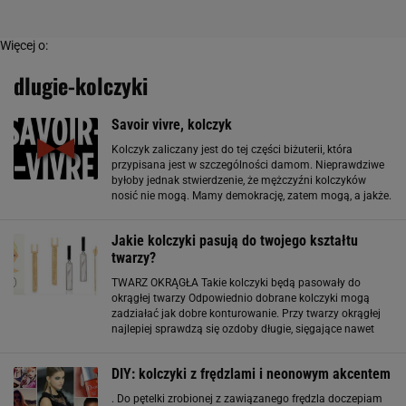
Więcej o:
dlugie-kolczyki
Savoir vivre, kolczyk
Kolczyk zaliczany jest do tej części biżuterii, która
przypisana jest w szczególności damom. Nieprawdziwe
byłoby jednak stwierdzenie, że mężczyźni kolczyków
nosić nie mogą. Mamy demokrację, zatem mogą, a jakże.
Jednak według starych, dobrych poradników etykiety
jedyna biżuteria, na jaką dżentelmen
Jakie kolczyki pasują do twojego kształtu
twarzy?
TWARZ OKRĄGŁA Takie kolczyki będą pasowały do
okrągłej twarzy Odpowiednio dobrane kolczyki mogą
zadziałać jak dobre konturowanie. Przy twarzy okrągłej
najlepiej sprawdzą się ozdoby długie, sięgające nawet
wysokości ramion. Kwadratowe i trójkątne formy będą
tak samo dobre, jak kolczyki w kształcie
DIY: kolczyki z frędzlami i neonowym akcentem
. Do pętelki zrobionej z zawiązanego frędzla doczepiam