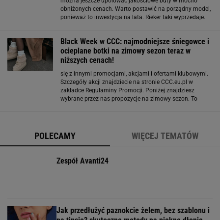
można jeszcze upolować jakościowe buty w mocno
obniżonych cenach. Warto postawić na porządny model,
ponieważ to inwestycja na lata. Rieker taki wyprzedaje.
Botki Rieker na mega wyprzedaży. Wielkość obniżki
szokuje Na wyprzedaż trafiły zimowe botki
Black Week w CCC: najmodniejsze śniegowce i
ocieplane botki na zimowy sezon teraz w
niższych cenach!
się z innymi promocjami, akcjami i ofertami klubowymi.
Szczegóły akcji znajdziecie na stronie CCC.eu.pl w
zakładce Regulaminy Promocji. Poniżej znajdziesz
wybrane przez nas propozycje na zimowy sezon. To
modele znanych i lubianych marek, ciepłe i niezwykle
wygodne. Black Week w CCC: ciepłe buty Lasocki na
sezon zimowy
POLECAMY
WIĘCEJ TEMATÓW
Zespół Avanti24
Jak przedłużyć paznokcie żelem, bez szablonu i