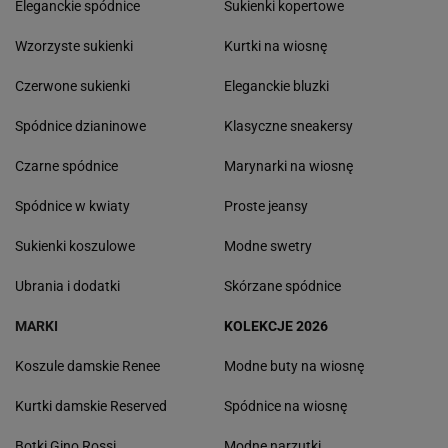
Eleganckie spódnice
Sukienki kopertowe
Wzorzyste sukienki
Kurtki na wiosnę
Czerwone sukienki
Eleganckie bluzki
Spódnice dzianinowe
Klasyczne sneakersy
Czarne spódnice
Marynarki na wiosnę
Spódnice w kwiaty
Proste jeansy
Sukienki koszulowe
Modne swetry
Ubrania i dodatki
Skórzane spódnice
MARKI
KOLEKCJE 2026
Koszule damskie Renee
Modne buty na wiosnę
Kurtki damskie Reserved
Spódnice na wiosnę
Botki Gino Rossi
Modne narzutki