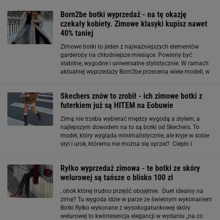
Born2be botki wyprzedaż - na tę okazję
czekały kobiety. Zimowe klasyki kupisz nawet
40% taniej
Zimowe botki to jeden z najważniejszych elementów
garderoby na chłodniejsze miesiące. Powinny być
stabilne, wygodne i uniwersalne stylistycznie. W ramach
aktualnej wyprzedaży Born2be przecenia wiele modeli, w
tym klasyczne workery, które od kilku sezonów nie
wychodzą z mody. Klasyczne workery
Skechers znów to zrobił - ich zimowe botki z
futerkiem już są HITEM na Eobuwie
Zimą nie trzeba wybierać między wygodą a stylem, a
najlepszym dowodem na to są botki od Skechers. To
model, który wygląda minimalistycznie, ale kryje w sobie
styl i urok, któremu nie można się oprzeć! Ciepło i
komfort w najlepszym wydaniu - te botki to niezbędnik
zimowej garderoby Te botki
Ryłko wyprzedaż zimowa - te botki ze skóry
welurowej są tańsze o blisko 100 zł
, obok której trudno przejść obojętnie. Duet idealny na
zimę? Tu wygoda idzie w parze ze świetnym wykonaniem
Botki Ryłko wykonane z wysokogatunkowej skóry
welurowej to kwintesencja elegancji w wydaniu „na co