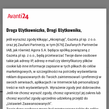
Droga Użytkowniczko, Drogi Użytkowniku,
BOTKI-ZIMOWE
jeśli wyrazisz zgodę klikając „Akceptuję”, Gazeta.pl sp. z o.o.
oraz jej Zaufani Partnerzy, w tym [
676
] Zaufanych Partnerów
Najwygodniejsze modele botków na zimę dla
pań po 60-tce. Mięciutkie jak chmurka i
IAB, jak również Agora S.A. będąca spółką powiązaną z
prezentują się gustownie
Gazeta.pl sp. z o.o., będą przetwarzać Twoje dane osobowe
takie jak adresy IP, adresy e-mail czy identyfikatory plików
27 LISTOPADA 2025, 17:10
Katarzyna Pietrzak,
cookie lub inne informacje zapisane w tych plikach do celów
marketingowych, w szczególności na potrzeby wyświetlania
reklam dopasowanych do Twoich zainteresowań i preferencji w
swoich serwisach, aplikacjach i w Internecie lub personalizacji
POPULARNE
NAJNOWSZE
treści w nich wyświetlanych. Wyrażenie zgody jest dobrowolne.
Jeśli nie chcesz wyrazić zgody, chcesz ograniczyć jej zakres lub
Czółenka Lasocki aż 40% taniej. Kupisz je za
chcesz wycofać zgodę uprzednio udzieloną przejdź do
niewiele ponad 100 zł
„Ustawień Zaawansowanych”.