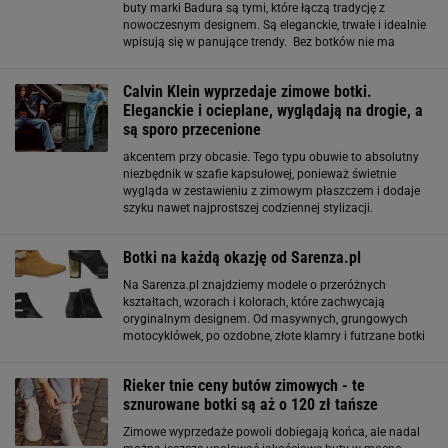
buty marki Badura są tymi, które łączą tradycję z
nowoczesnym designem. Są eleganckie, trwałe i idealnie
wpisują się w panujące trendy. Bez botków nie ma
jesieni, szczególnie gdy za oknem pojawia się pierwszy
śnieg Trudno wyobrazić sobie jesienno-zimową
Calvin Klein wyprzedaje zimowe botki.
Eleganckie i ocieplane, wyglądają na drogie, a
są sporo przecenione
akcentem przy obcasie. Tego typu obuwie to absolutny
niezbędnik w szafie kapsułowej, ponieważ świetnie
wygląda w zestawieniu z zimowym płaszczem i dodaje
szyku nawet najprostszej codziennej stylizacji.
Wyprzedaż Calvin Klein: sznurowane i ocieplane botki na
zimę Fenomen tego amerykańskiego domu mody
Botki na każdą okazję od Sarenza.pl
Na Sarenza.pl znajdziemy modele o przeróżnych
kształtach, wzorach i kolorach, które zachwycają
oryginalnym designem. Od masywnych, grungowych
motocyklówek, po ozdobne, złote klamry i futrzane botki
idealne na najcięższe mrozy - każdy z modeli doda
Twojej stylizacji charakteru i pozwoli Ci wyróżnić
Rieker tnie ceny butów zimowych - te
sznurowane botki są aż o 120 zł tańsze
Zimowe wyprzedaże powoli dobiegają końca, ale nadal