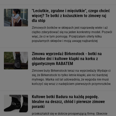
dzień". Ciemnobrązowy odcień pięknie ociepla zimowe
stylizacje, a przy tym jest wyjątkowo praktyczny.
"Leciutkie, zgrabne i mięciutkie", czego chcieć
Welurowa
więcej? Te botki z kożuszkiem to zimowy raj
dla stóp
Zimowych botków w sklepach jest naprawdę wiele i aż
ciężko zdecydować się na jeden konkretny model. Pozwól
więc, że ci w tym pomogę. Przejrzałam oferty kilku
popularnych sklepów i moją uwagę najbardziej
przyciągnęły botki z Renee. Nie jestem jedyna, ponieważ
buty te zbierają pozytywne opinie
Zimowa wyprzedaż Birkenstock - botki na
chłodne dni i kultowe klapki na korku z
gigantycznym RABATEM
Zimowe buty Birkenstock teraz na wyprzedaży Wydaje ci
się, że Birkenstock to tylko letnie klapki, ale nic bardziej
mylnego. Marka od lat udowadnia, że wygoda nie musi
kończyć się wraz z nadejściem pierwszych przymrozków.
Na wyprzedaży znajdziesz teraz solidne botki, sztyblety i
trapery, które w
Kultowe botki Badura na każdą pogodę.
Idealne na deszcz, chłód i pierwsze zimowe
poranki
przekształcił się w dobrze prosperującą firmę. Obecnie