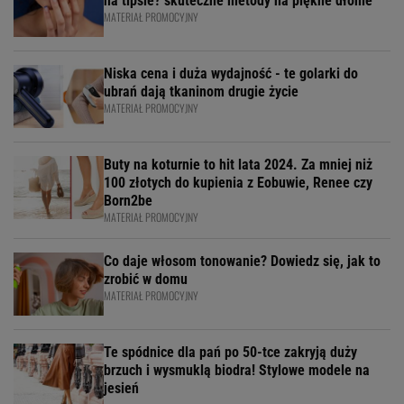
na tipsie? skuteczne metody na piękne dłonie
MATERIAŁ PROMOCYJNY
Niska cena i duża wydajność - te golarki do
ubrań dają tkaninom drugie życie
MATERIAŁ PROMOCYJNY
Buty na koturnie to hit lata 2024. Za mniej niż
100 złotych do kupienia z Eobuwie, Renee czy
Born2be
MATERIAŁ PROMOCYJNY
Co daje włosom tonowanie? Dowiedz się, jak to
zrobić w domu
MATERIAŁ PROMOCYJNY
Te spódnice dla pań po 50-tce zakryją duży
brzuch i wysmuklą biodra! Stylowe modele na
jesień