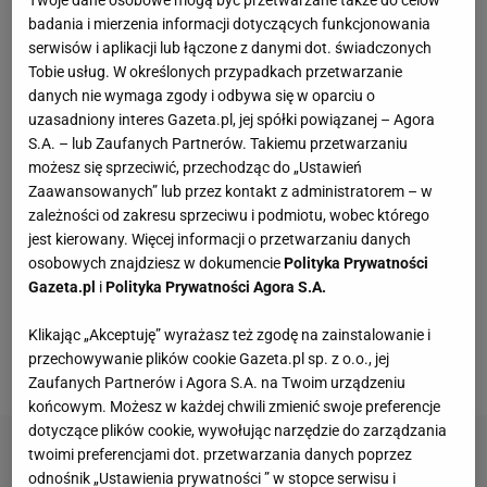
Twoje dane osobowe mogą być przetwarzane także do celów
badania i mierzenia informacji dotyczących funkcjonowania
50-tko, te buty od Lasockiego to mięciutki wybór
serwisów i aplikacji lub łączone z danymi dot. świadczonych
na jesień
Tobie usług. W określonych przypadkach przetwarzanie
danych nie wymaga zgody i odbywa się w oparciu o
uzasadniony interes Gazeta.pl, jej spółki powiązanej – Agora
Wróciła do prowadzenia samochodu po 12-
S.A. – lub Zaufanych Partnerów. Takiemu przetwarzaniu
letniej przerwie. Mówi, co pomogło jej
możesz się sprzeciwić, przechodząc do „Ustawień
przełamać strach
Zaawansowanych” lub przez kontakt z administratorem – w
MATERIAŁ PROMOCYJNY
zależności od zakresu sprzeciwu i podmiotu, wobec którego
Sandały Keen to synonim wakacyjnego komfortu
jest kierowany. Więcej informacji o przetwarzaniu danych
- teraz tańsze o niemal 100 zł
osobowych znajdziesz w dokumencie
Polityka Prywatności
Gazeta.pl
i
Polityka Prywatności Agora S.A.
Szerokie spodnie w paski z Zary są teraz tańsze
Klikając „Akceptuję” wyrażasz też zgodę na zainstalowanie i
aż o 41 proc
przechowywanie plików cookie Gazeta.pl sp. z o.o., jej
Zaufanych Partnerów i Agora S.A. na Twoim urządzeniu
końcowym. Możesz w każdej chwili zmienić swoje preferencje
dotyczące plików cookie, wywołując narzędzie do zarządzania
twoimi preferencjami dot. przetwarzania danych poprzez
odnośnik „Ustawienia prywatności ” w stopce serwisu i