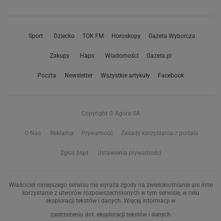
Sport
Dziecko
TOK FM
Horoskopy
Gazeta Wyborcza
Zakupy
Haps
Wiadomości
Gazeta.pl
Poczta
Newsletter
Wszystkie artykuły
Facebook
Copyright © Agora SA
O Nas
Reklama
Prywatność
Zasady korzystania z portalu
Zgłoś błąd
Ustawienia prywatności
Właściciel niniejszego serwisu nie wyraża zgody na zwielokrotnianie ani inne
korzystanie z utworów rozpowszechnionych w tym serwisie, w celu
eksploracji tekstów i danych. Więcej informacji w
zastrzeżeniu dot. eksploracji tekstów i danych