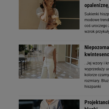
opaleniznę,
Sukienki hisz
modowe trendy
coś uroczego 
wzrok przykuły
Niepozorna 
kwintesencj
. Jej wzory i
wyprzedaży ud
kolorze czarny
rozmiary. Bluz
hiszpanki
Projektanci