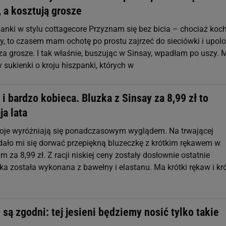
 a kosztują grosze
panki w stylu cottagecore Przyznam się bez bicia – chociaż ko
, to czasem mam ochotę po prostu zajrzeć do sieciówki i upol
za grosze. I tak właśnie, buszując w Sinsay, wpadłam po uszy. 
 sukienki o kroju hiszpanki, których w
i bardzo kobieca. Bluzka z Sinsay za 8,99 zł to
a lata
 kroje wyróżniają się ponadczasowym wyglądem. Na trwającej
ało mi się dorwać przepiękną bluzeczkę z krótkim rękawem w
m za 8,99 zł. Z racji niskiej ceny zostały dosłownie ostatnie
ka została wykonana z bawełny i elastanu. Ma krótki rękaw i kró
 są zgodni: tej jesieni będziemy nosić tylko takie