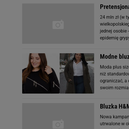
Pretensjon
24 mln zł (w 
wielkopolskie
jednej osobie 
epidemię grypy
Modne bluz
Moda plus size
niż standardo
ograniczać, a
swoim rozmiar
Bluzka H&
Nowa kampania
utrwalone w o