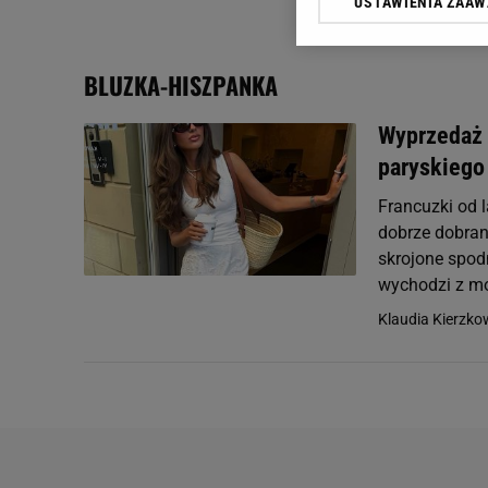
USTAWIENIA ZAA
Klikając „Akceptuję” wyra
Zaufanych Partnerów i A
dotyczące plików cookie,
BLUZKA-HISZPANKA
odnośnik „Ustawienia pr
plików cookie możliwa je
Wyprzedaż 
My, nasi Zaufani Partne
paryskiego
Użycie dokładnych danych
Przechowywanie informacji
Francuzki od l
badnie odbiorców i uleps
dobrze dobran
skrojone spod
wychodzi z mo
Klaudia Kierzk