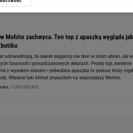
WANSOWANE
żasz też zgodę na zainstalowanie i przechowywanie plików cookie Gazeta.p
gora S.A. na Twoim urządzeniu końcowym. Możesz w każdej chwili zmien
 wywołując narzędzie do zarządzania twoimi preferencjami dot. przetw
ywatności ” w stopce serwisu i przechodząc do „Ustawień Zaawansowan
st także za pomocą ustawień przeglądarki.
w Mohito zachwyca. Ten top z apaszką wygląda jak
rzy i Agora S.A. możemy przetwarzać dane osobowe w następujących cel
 butiku
 geolokalizacyjnych. Aktywne skanowanie charakterystyki urządzenia do
 na urządzeniu lub dostęp do nich. Spersonalizowane reklamy i treści, p
at udowadniają, że sekret elegancji nie tkwi w ilości ubrań, ale w
zanie usług.
Lista Zaufanych Partnerów
ych fasonach i ponadczasowych detalach. Prosty top, świetnie
nie z wysokim stanem i jedwabna apaszka to zestaw, który nigd
dy. Właśnie taki klimat znalazłam na wyprzedaży Mohito.
11 LIPCA 2026, 08:37
owska,