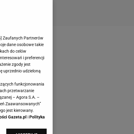
6
] Zaufanych Partnerów
woje dane osobowe takie
likach do celów
teresowań i preferencji
ażenie zgody jest
dę uprzednio udzieloną
yczących funkcjonowania
kach przetwarzanie
ązanej – Agora S.A. –
awień Zaawansowanych”
go jest kierowany.
ości Gazeta.pl
i
Polityka