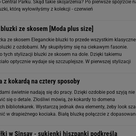
Central Parku. Skąd takie skojarzenia? Po pierwsze spójrzcie n
uzki, którą wyłowiłyśmy z kolekcji - czerwień
 bluzki ze skosem [Moda plus size]
ka ze skosem Eleganckie bluzki to przede wszystkim klasyczne
bluzki z ozdobami. My skupiłyśmy się na ciekawym fasonie.
tych stylizacji bluzki ze skosem na dole. Dzięki takiemu
ało optycznie wydaje się szczuplejsze. W pierwszej stylizacji
a z kokardą na cztery sposoby
dami świetnie nadają się do pracy. Dzięki ozdobie pod szyją nie
ć się o detale. Złośliwi mówią, że kokardy to domena
 bibliotekarek. Wystarczą jednak dwa elementy, żeby look sza
ić w drapieżnego kociaka. Białą bluzkę połączcie z dopasowa
łki w Sinsay - sukienki hiszpanki podkreślą