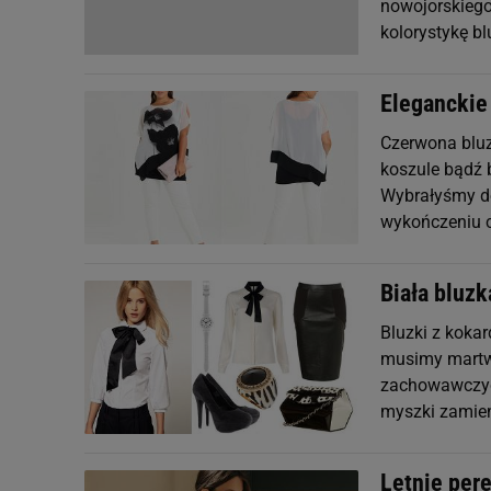
nowojorskiego 
kolorystykę bl
Eleganckie
Czerwona bluz
koszule bądź 
Wybrałyśmy do 
wykończeniu ci
Biała bluzk
Bluzki z kokar
musimy martwi
zachowawczych
myszki zamien
Letnie pere