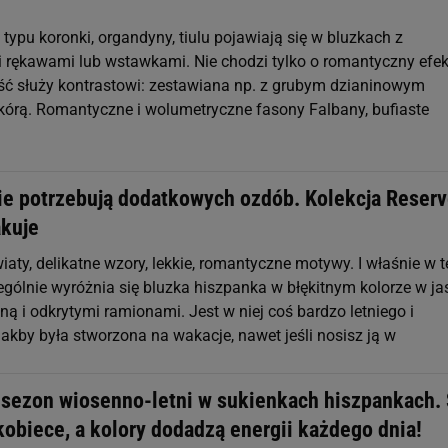
 typu koronki, organdyny, tiulu pojawiają się w bluzkach z
 rękawami lub wstawkami. Nie chodzi tylko o romantyczny efek
ść służy kontrastowi: zestawiana np. z grubym dzianinowym
kórą. Romantyczne i wolumetryczne fasony Falbany, bufiaste
nie potrzebują dodatkowych ozdób. Kolekcja Reser
kuje
iaty, delikatne wzory, lekkie, romantyczne motywy. I właśnie w t
zególnie wyróżnia się bluzka hiszpanka w błękitnym kolorze w ja
aną i odkrytymi ramionami. Jest w niej coś bardzo letniego i
akby była stworzona na wakacje, nawet jeśli nosisz ją w
 sezon wiosenno-letni w sukienkach hiszpankach.
obiece, a kolory dodadzą energii każdego dnia!