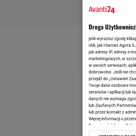
Droga Użytkownicz
jeśli wyrazisz zgodę klika
IAB, jak również Agora S
jak adresy IP, adresy e-m
marketingowych, w szcze
w swoich serwisach, aplik
dobrowolne. Jeśli nie ch
przejdź do „Ustawień Z
Twoje dane osobowe mogą
serwisów i aplikacji lub
danych nie wymaga zgody 
lub Zaufanych Partnerów
lub przez kontakt z admi
Więcej informacji o prz
Prywatności Agora S.A.