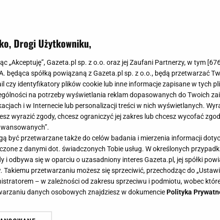
ko, Drogi Użytkowniku,
jąc „Akceptuję”, Gazeta.pl sp. z o.o. oraz jej Zaufani Partnerzy, w tym [
67
.A. będąca spółką powiązaną z Gazeta.pl sp. z o.o., będą przetwarzać T
ail czy identyfikatory plików cookie lub inne informacje zapisane w tych p
gólności na potrzeby wyświetlania reklam dopasowanych do Twoich zain
acjach i w Internecie lub personalizacji treści w nich wyświetlanych. Wyr
cesz wyrazić zgody, chcesz ograniczyć jej zakres lub chcesz wycofać zgo
aawansowanych”.
 być przetwarzane także do celów badania i mierzenia informacji dot
 łączone z danymi dot. świadczonych Tobie usług. W określonych przypad
i odbywa się w oparciu o uzasadniony interes Gazeta.pl, jej spółki powi
. Takiemu przetwarzaniu możesz się sprzeciwić, przechodząc do „Ust
nistratorem – w zależności od zakresu sprzeciwu i podmiotu, wobec które
etwarzaniu danych osobowych znajdziesz w dokumencie
Polityka Prywatn