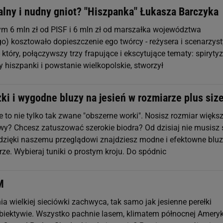
alny i nudny gniot? "Hiszpanka" Łukasza Barczyka
tym 6 mln zł od PISF i 6 mln zł od marszałka województwa
go) kosztowało dopieszczenie ego twórcy - reżysera i scenarzys
- który, połączywszy trzy frapujące i ekscytujące tematy: spiryty
 hiszpanki i powstanie wielkopolskie, stworzył
ki i wygodne bluzy na jesień w rozmiarze plus siz
 to nie tylko tak zwane "obszerne worki". Nosisz rozmiar więks
wy? Chcesz zatuszować szerokie biodra? Od dzisiaj nie musisz 
 dzięki naszemu przeglądowi znajdziesz modne i efektowne bluz
ze. Wybieraj tuniki o prostym kroju. Do spódnic
M
 wielkiej sieciówki zachwyca, tak samo jak jesienne perełki
biektywie. Wszystko pachnie lasem, klimatem północnej Ameryk