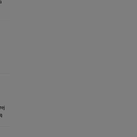
a
rej
ną