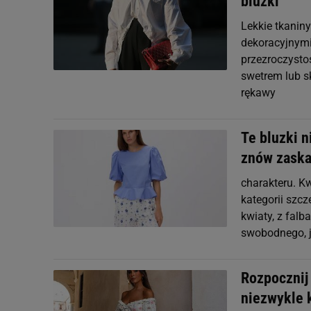
bluzki
Lekkie tkaniny
dekoracyjnymi
przezroczysto
swetrem lub s
rękawy
Te bluzki 
znów zaska
charakteru. Kw
kategorii szc
kwiaty, z falb
swobodnego, j
Rozpocznij
niezwykle k