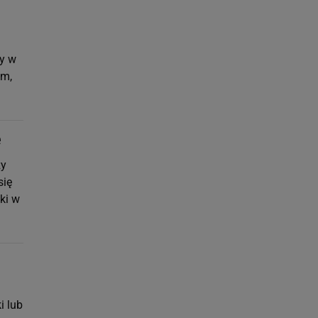
ty w
zm,
e
zy
się
ki w
i lub