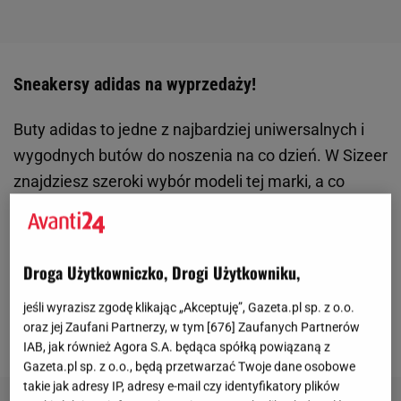
Sneakersy adidas na wyprzedaży!
Buty adidas to jedne z najbardziej uniwersalnych i
wygodnych butów do noszenia na co dzień. W Sizeer
znajdziesz szeroki wybór modeli tej marki, a co
więcej - wiele z nich kupisz aktualnie na wyprzedaży!
Co polecamy?
Adidas Superstar
to prawdziwa
klasyka wśród sneakersów. Są bardzo odporne na
Droga Użytkowniczko, Drogi Użytkowniku,
zużycie i uszkodzenia, dzięki czemu stanowią
jeśli wyrazisz zgodę klikając „Akceptuję”, Gazeta.pl sp. z o.o.
idealny wybór dla uczniów! Poza tym ich
oraz jej Zaufani Partnerzy, w tym [
676
] Zaufanych Partnerów
design doskonale wpisuje się w najnowsze
trendy
.
IAB, jak również Agora S.A. będąca spółką powiązaną z
Gazeta.pl sp. z o.o., będą przetwarzać Twoje dane osobowe
takie jak adresy IP, adresy e-mail czy identyfikatory plików