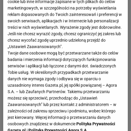
cookie lub inne informacje zapisane w tych plikach do celów
marketingowych, w szczególności na potrzeby wyświetlania
reklam dopasowanych do Twoich zainteresowań i preferencji w
swoich serwisach, aplikacjach i w Internecie lub personalizacji
treści w nich wyświetlanych. Wyrażenie zgody jest dobrowolne.
Jeśli nie chcesz wyrazić zgody, chcesz ograniczyć jej zakres lub
chcesz wycofać zgodę uprzednio udzieloną przejdź do
„Ustawień Zaawansowanych”.
Twoje dane osobowe mogą być przetwarzane także do celów
badania i mierzenia informacji dotyczących funkcjonowania
serwisów i aplikacji lub łączone z danymi dot. świadczonych
Tobie usług. W określonych przypadkach przetwarzanie
danych nie wymaga zgody i odbywa się w oparciu o
uzasadniony interes Gazeta.pl, jej spółki powiązanej – Agora
S.A. – lub Zaufanych Partnerów. Takiemu przetwarzaniu
możesz się sprzeciwić, przechodząc do „Ustawień
Zaawansowanych” lub przez kontakt z administratorem – w
zależności od zakresu sprzeciwu i podmiotu, wobec którego
jest kierowany. Więcej informacji o przetwarzaniu danych
osobowych znajdziesz w dokumencie
Polityka Prywatności
Gazeta.pl
i
Polityka Prywatności Agora S.A.