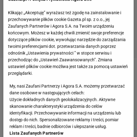
Klikając „Akceptuję” wyrażasz też zgodę na zainstalowanie i
przechowywanie plików cookie Gazeta.pl sp. z o.o., jej
Zaufanych Partnerów i Agora S.A. na Twoim urządzeniu
końcowym. Możesz w każdej chwili zmienić swoje preferencje
dotyczące plików cookie, wywołując narzędzie do zarządzania
twoimi preferencjami dot. przetwarzania danych poprzez
odnośnik „Ustawienia prywatności ” w stopce serwisu i
przechodząc do „Ustawień Zaawansowanych”. Zmiana
ustawień plików cookie możliwa jest także za pomocą ustawień
Zobacz także:
sneakersy znanych marek do 150 zł.
przeglądarki.
Tak się teraz nosi każda it girl! Prosty, a efektowny
My, nasi Zaufani Partnerzy i Agora S.A. możemy przetwarzać
design
dane osobowe w następujących celach:
Użycie dokładnych danych geolokalizacyjnych. Aktywne
skanowanie charakterystyki urządzenia do celów
identyfikacji. Przechowywanie informacji na urządzeniu lub
dostęp do nich. Spersonalizowane reklamy i treści, pomiar
reklam i treści, badnie odbiorców i ulepszanie usług.
Lista Zaufanych Partnerów