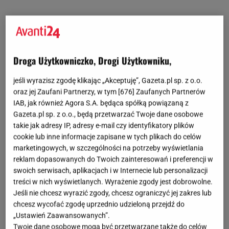
Klapki Birkenstock Arizona - zawsze na czasie
niezależnie od trendów!
Droga Użytkowniczko, Drogi Użytkowniku,
Klapki Birkenstock to prawdziwy hit zarówno wśród
kobiet, jak i mężczyzn.
Czy zaskarbiły sobie serca
jeśli wyrazisz zgodę klikając „Akceptuję”, Gazeta.pl sp. z o.o.
oraz jej Zaufani Partnerzy, w tym [
676
] Zaufanych Partnerów
milionów ludzi na całym świecie? Przede wszystkim
IAB, jak również Agora S.A. będąca spółką powiązaną z
swoim klasycznym designem oraz niebywałą
Gazeta.pl sp. z o.o., będą przetwarzać Twoje dane osobowe
wygodą. Największą popularnością cieszy się model
takie jak adresy IP, adresy e-mail czy identyfikatory plików
cookie lub inne informacje zapisane w tych plikach do celów
Arizona. To strzał w dziesiątkę do wakacyjnych
marketingowych, w szczególności na potrzeby wyświetlania
stylizacji -
dzięki odpowiedniemu wyprofilowaniu
reklam dopasowanych do Twoich zainteresowań i preferencji w
zapewniają niebywały komfort, pozwalają skórze
swoich serwisach, aplikacjach i w Internecie lub personalizacji
treści w nich wyświetlanych. Wyrażenie zgody jest dobrowolne.
oddychać, a przy tym stanowią ciekawy akcent w
Jeśli nie chcesz wyrazić zgody, chcesz ograniczyć jej zakres lub
codziennych stylizacjach.
Oczywiście buty te są
chcesz wycofać zgodę uprzednio udzieloną przejdź do
wykonane z najwyższej jakości skóry naturalnej, co
„Ustawień Zaawansowanych”.
Twoje dane osobowe mogą być przetwarzane także do celów
wpływa na ich trwałość i wytrzymałość. Nasz typ?