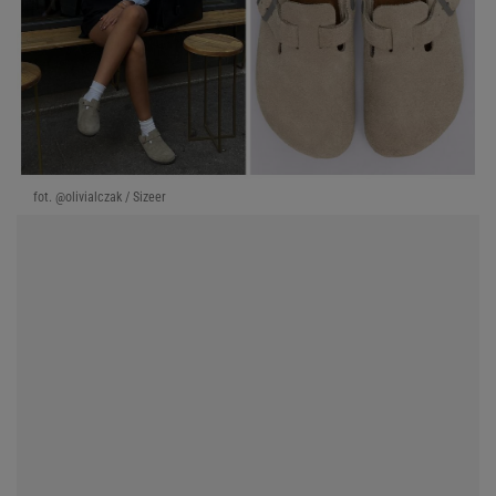
taniej z kodem: A479-BUT-5. Działa też na
wyprzedaż!
fot. Shutterstock / Sizeer