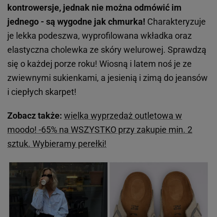
Jakie jeszcze modele klapków Birkenstock są
warte uwagi? Podpowiadamy!
W ofercie marki Birkenstock dostępne są także inne
fasony butów, między innymi modele o nazwie
Catalina, Zürich, Milano czy Gizeh.
Dopasujesz je do
naprawdę wielu wiosennych i letnich stylizacji.
Zobacz i wybierz swojego faworyta na nowy sezon!
Zobacz także:
buty znanych marek kupisz teraz za
ułamek ceny! Kultowe sneakersy New Balance