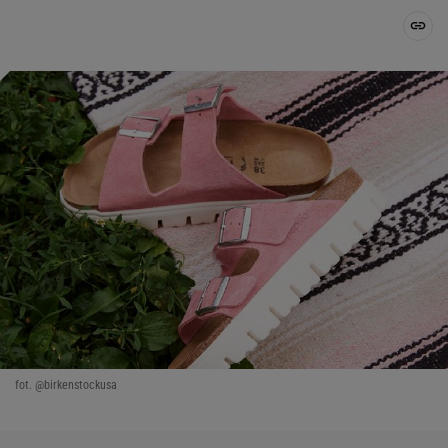
fot. @birkenstockusa