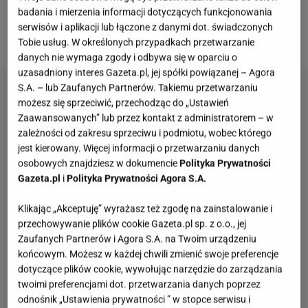
badania i mierzenia informacji dotyczących funkcjonowania
My stawiamy na klasyczny brązowo-szary model,
serwisów i aplikacji lub łączone z danymi dot. świadczonych
który pasuje niemal do wszystkiego!
Tobie usług. W określonych przypadkach przetwarzanie
danych nie wymaga zgody i odbywa się w oparciu o
uzasadniony interes Gazeta.pl, jej spółki powiązanej – Agora
S.A. – lub Zaufanych Partnerów. Takiemu przetwarzaniu
możesz się sprzeciwić, przechodząc do „Ustawień
Zaawansowanych” lub przez kontakt z administratorem – w
zależności od zakresu sprzeciwu i podmiotu, wobec którego
jest kierowany. Więcej informacji o przetwarzaniu danych
osobowych znajdziesz w dokumencie
Polityka Prywatności
Gazeta.pl
i
Polityka Prywatności Agora S.A.
Klikając „Akceptuję” wyrażasz też zgodę na zainstalowanie i
przechowywanie plików cookie Gazeta.pl sp. z o.o., jej
Zaufanych Partnerów i Agora S.A. na Twoim urządzeniu
końcowym. Możesz w każdej chwili zmienić swoje preferencje
dotyczące plików cookie, wywołując narzędzie do zarządzania
twoimi preferencjami dot. przetwarzania danych poprzez
odnośnik „Ustawienia prywatności ” w stopce serwisu i