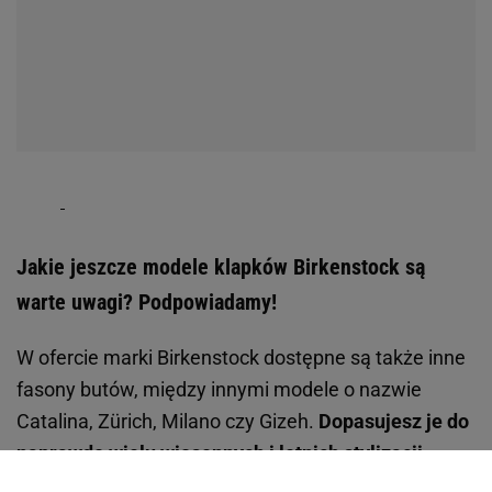
Torebki Michael Kors
Modne spodnie damskie
Swetry Tommy Hilfiger
Kozaki
Buty New Balance
Czapki
Torebki damskie Pinko
Płaszcze
Botki damskie Lasocki
Niebieskie koszule
Sukienki Guess
Kapcie
Bluzy damskie 4F
Ażurowe kardigany
KONTAKT
Współpraca
Zespół Avanti24
Napisz do nas