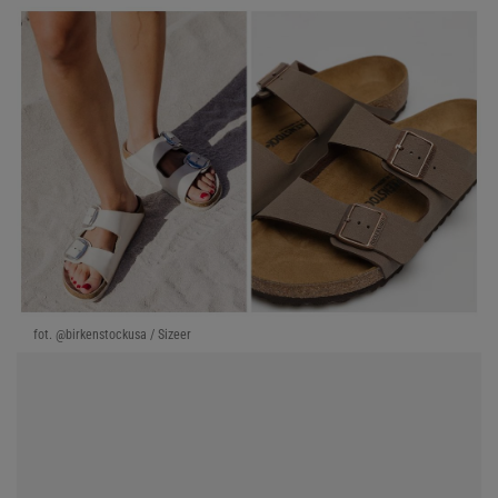
fot. @birkenstockusa / Sizeer