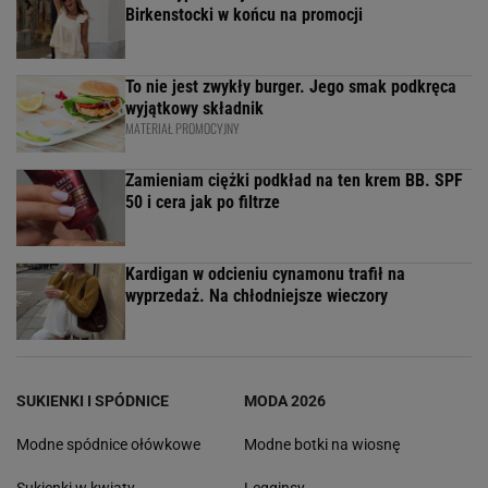
Zespół Avanti24
1/10
Która z postaci Disneya nosiła taką fryzurę?
Królewna Śnieżka