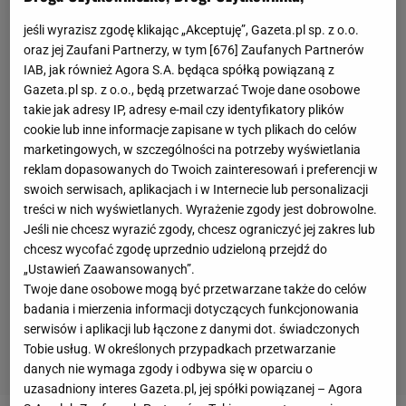
jeśli wyrazisz zgodę klikając „Akceptuję”, Gazeta.pl sp. z o.o.
oraz jej Zaufani Partnerzy, w tym [
676
] Zaufanych Partnerów
IAB, jak również Agora S.A. będąca spółką powiązaną z
Gazeta.pl sp. z o.o., będą przetwarzać Twoje dane osobowe
takie jak adresy IP, adresy e-mail czy identyfikatory plików
cookie lub inne informacje zapisane w tych plikach do celów
marketingowych, w szczególności na potrzeby wyświetlania
reklam dopasowanych do Twoich zainteresowań i preferencji w
swoich serwisach, aplikacjach i w Internecie lub personalizacji
treści w nich wyświetlanych. Wyrażenie zgody jest dobrowolne.
Jeśli nie chcesz wyrazić zgody, chcesz ograniczyć jej zakres lub
chcesz wycofać zgodę uprzednio udzieloną przejdź do
„Ustawień Zaawansowanych”.
Twoje dane osobowe mogą być przetwarzane także do celów
badania i mierzenia informacji dotyczących funkcjonowania
serwisów i aplikacji lub łączone z danymi dot. świadczonych
Tobie usług. W określonych przypadkach przetwarzanie
danych nie wymaga zgody i odbywa się w oparciu o
uzasadniony interes Gazeta.pl, jej spółki powiązanej – Agora