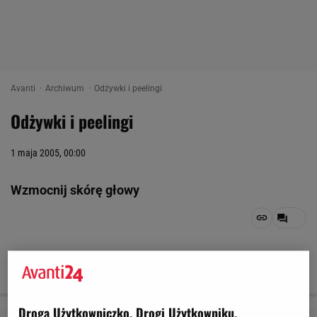
Avanti
Archiwum
Odżywki i peelingi
Odżywki i peelingi
1 maja 2005, 00:00
Wzmocnij skórę głowy
1 z 8
Droga Użytkowniczko, Drogi Użytkowniku,