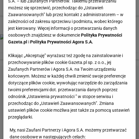
S.A. – lub Zaufanych Partnerów. Takiemu przetwarzaniu
2 z 8
możesz się sprzeciwić, przechodząc do „Ustawień
Zaawansowanych” lub przez kontakt z administratorem – w
zależności od zakresu sprzeciwu i podmiotu, wobec którego
3 z 8
jest kierowany. Więcej informacji o przetwarzaniu danych
osobowych znajdziesz w dokumencie
Polityka Prywatności
Gazeta.pl
i
Polityka Prywatności Agora S.A.
Klikając „Akceptuję” wyrażasz też zgodę na zainstalowanie i
przechowywanie plików cookie Gazeta.pl sp. z o.o., jej
Zaufanych Partnerów i Agora S.A. na Twoim urządzeniu
końcowym. Możesz w każdej chwili zmienić swoje preferencje
dotyczące plików cookie, wywołując narzędzie do zarządzania
twoimi preferencjami dot. przetwarzania danych poprzez
odnośnik „Ustawienia prywatności ” w stopce serwisu i
przechodząc do „Ustawień Zaawansowanych”. Zmiana
ustawień plików cookie możliwa jest także za pomocą ustawień
przeglądarki.
My, nasi Zaufani Partnerzy i Agora S.A. możemy przetwarzać
dane osobowe w następujących celach: