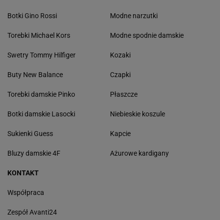
Zamieniam ciężki podkład na ten krem BB. SPF
50 i cera jak po filtrze
Kardigan w odcieniu cynamonu trafił na
wyprzedaż. Na chłodniejsze wieczory
SUKIENKI I SPÓDNICE
MODA 2026
Modne spódnice ołówkowe
Modne botki na wiosnę
Sukienki w kwiaty
Legginsy
Eleganckie spódnice
Sukienki kopertowe
Wzorzyste sukienki
Kurtki na wiosnę
Czerwone sukienki
Eleganckie bluzki