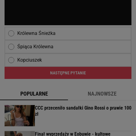
Odżywki
Włosy
POLECAMY
WIĘCEJ TEMATÓW
Ampułki
Lotiony
Szampony lecznicze