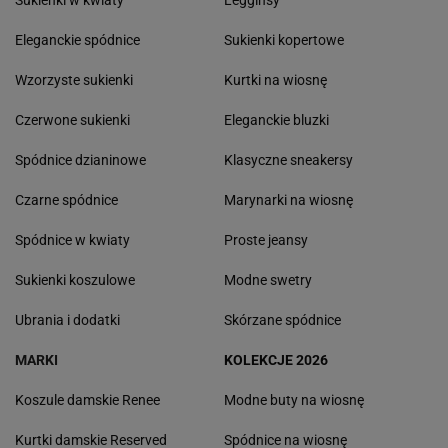
Śpiąca Królewna
Kopciuszek
NASTĘPNE PYTANIE
POPULARNE
NAJNOWSZE
CCC przeceniło sandałki Gino Rossi o prawie 100
zł
Finał wyprzedaży w Eobuwie - kultowe
Birkenstocki w końcu na promocji
To nie jest zwykły burger. Jego smak podkręca
wyjątkowy składnik
MATERIAŁ PROMOCYJNY