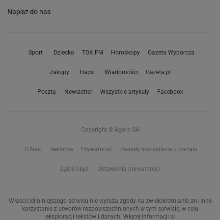
Spódnice dzianinowe
Klasyczne sneakersy
Czarne spódnice
Marynarki na wiosnę
Spódnice w kwiaty
Proste jeansy
Sukienki koszulowe
Modne swetry
Ubrania i dodatki
Skórzane spódnice
MARKI
KOLEKCJE 2026
Koszule damskie Renee
Modne buty na wiosnę
Kurtki damskie Reserved
Spódnice na wiosnę
Botki Gino Rossi
Modne narzutki
Torebki Michael Kors
Modne spodnie damskie
Swetry Tommy Hilfiger
Kozaki