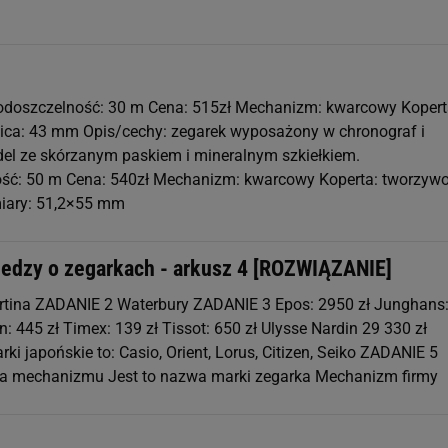
odoszczelność: 30 m Cena: 515zł Mechanizm: kwarcowy Kopert
ica: 43 mm Opis/cechy: zegarek wyposażony w chronograf i
el ze skórzanym paskiem i mineralnym szkiełkiem.
ść: 50 m Cena: 540zł Mechanizm: kwarcowy Koperta: tworzyw
iary: 51,2×55 mm
iedzy o zegarkach - arkusz 4 [ROZWIĄZANIE]
tina ZADANIE 2 Waterbury ZADANIE 3 Epos: 2950 zł Junghans
: 445 zł Timex: 139 zł Tissot: 650 zł Ulysse Nardin 29 330 zł
i japońskie to: Casio, Orient, Lorus, Citizen, Seiko ZADANIE 5
ma mechanizmu Jest to nazwa marki zegarka Mechanizm firmy