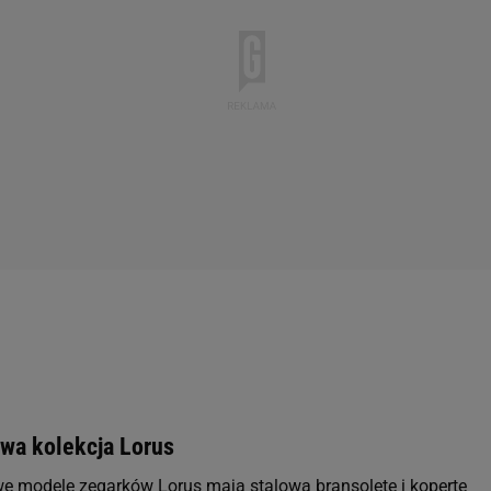
owa kolekcja Lorus
e modele zegarków Lorus mają stalową bransoletę i kopertę