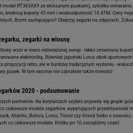
st model RT363AX9 ze skórzanym paskiem), szkiełko mineralne,
m, średnicę koperty 43 mm i wodoodporność 10 ATM. Ceny mię
łotych. Brzmi zachęcająco? Obejrzyj zegarki na zdjęciach. Zoba
zegarku, zegarki na wiosnę
ltowy wzór w nieco odświeżonej wersji - lekko zmieniona kopert
zerowane elektroniką. Również japoński Lorus obok sportowych
a propozycji retro, ale w bardziej tradycyjnym wydaniu - wskazó
lowy pasek. W tym sezonie nie zabraknie także nowości
egarków 2020 - podsumowanie
szych partnerów. Na korytarzach szybko pojawiły się grupki goś
co ciekawsze modele zegarków, wypytujących przedstawicieli 
hock, Atlantic, Bulova, Lorus, Tissot czy Grand Seiko o nowości,
ych co ciekawsze modele. Krótko po 10 zaczęliśmy część