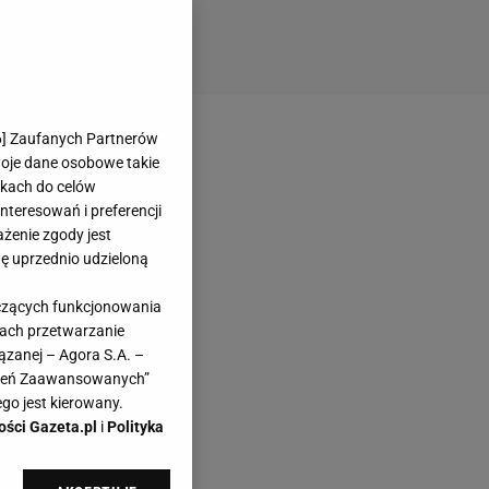
6
] Zaufanych Partnerów
woje dane osobowe takie
likach do celów
teresowań i preferencji
ażenie zgody jest
dę uprzednio udzieloną
yczących funkcjonowania
kach przetwarzanie
ązanej – Agora S.A. –
awień Zaawansowanych”
go jest kierowany.
ości Gazeta.pl
i
Polityka