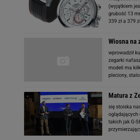
(wyjątkiem je
grubość 13 m
339 zł a 379 z
Wiosna na 
wprowadził ku
zegarki nafas
modeli ma kilk
pleciony, sta
Matura z Z
się stoiska na
oglądających 
takich jak G-S
przymierzając