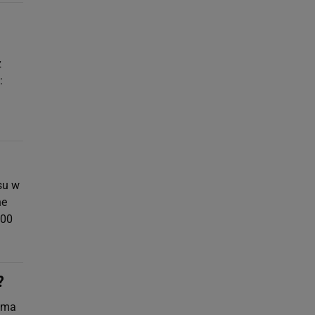
z
:
su w
ne
000
?
l ma