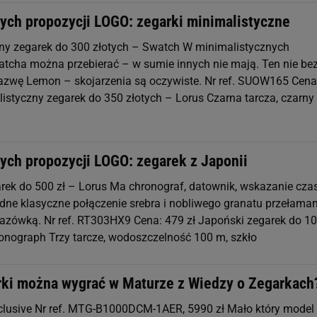
ych propozycji LOGO: zegarki minimalistyczne
ny zegarek do 300 złotych – Swatch W minimalistycznych
tcha można przebierać – w sumie innych nie mają. Ten nie be
zwę Lemon – skojarzenia są oczywiste. Nr ref. SUOW165 Cena
listyczny zegarek do 350 złotych – Lorus Czarna tarcza, czarny
ych propozycji LOGO: zegarek z Japonii
rek do 500 zł – Lorus Ma chronograf, datownik, wskazanie cza
Ładne klasyczne połączenie srebra i nobliwego granatu przełama
zówką. Nr ref. RT303HX9 Cena: 479 zł Japoński zegarek do 1
ronograph Trzy tarcze, wodoszczelność 100 m, szkło
rki można wygrać w Maturze z Wiedzy o Zegarkach
clusive Nr ref. MTG-B1000DCM-1AER, 5990 zł Mało który mode