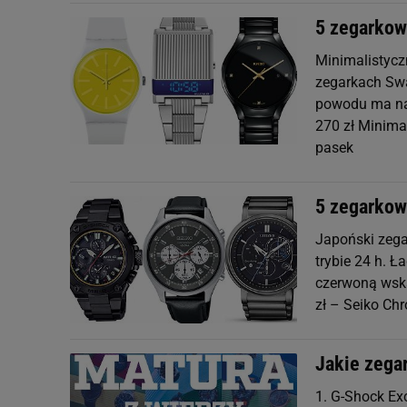
5 zegarkow
Minimalistycz
zegarkach Swa
powodu ma na
270 zł Minima
pasek
5 zegarkow
Japoński zega
trybie 24 h. 
czerwoną wska
zł – Seiko Ch
Jakie zega
1. G-Shock Ex