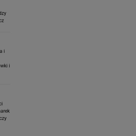
dzy
cz
a i
wki i
ci
marek
 czy