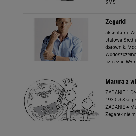
SMS
Zegarki
akcentami. W
stalowa Średn
datownik. Mod
Wodoszczelno
sztuczne Wym
Matura z w
ZADANIE 1 Cer
1930 zł Skagen
ZADANIE 4 Mark
Zegarek nie 