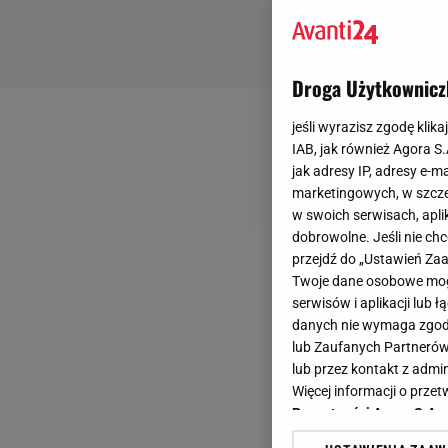
Droga Użytkownicz
jeśli wyrazisz zgodę klika
IAB, jak również Agora S
jak adresy IP, adresy e-m
marketingowych, w szcze
w swoich serwisach, aplik
dobrowolne. Jeśli nie ch
przejdź do „Ustawień Z
Twoje dane osobowe mogą
serwisów i aplikacji lub
danych nie wymaga zgody 
lub Zaufanych Partnerów
lub przez kontakt z admi
Więcej informacji o prz
Prywatności Agora S.A.