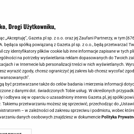
ko, Drogi Użytkowniku,
jąc „Akceptuję”, Gazeta.pl sp. z o.o. oraz jej Zaufani Partnerzy, w tym [
67
.A. będąca spółką powiązaną z Gazeta.pl sp. z o.o., będą przetwarzać T
ail czy identyfikatory plików cookie lub inne informacje zapisane w tych p
gólności na potrzeby wyświetlania reklam dopasowanych do Twoich zain
acjach i w Internecie lub personalizacji treści w nich wyświetlanych. Wyr
cesz wyrazić zgody, chcesz ograniczyć jej zakres lub chcesz wycofać zgo
aawansowanych”.
 być przetwarzane także do celów badania i mierzenia informacji dot
 łączone z danymi dot. świadczonych Tobie usług. W określonych przypad
i odbywa się w oparciu o uzasadniony interes Gazeta.pl, jej spółki powi
. Takiemu przetwarzaniu możesz się sprzeciwić, przechodząc do „Ust
nistratorem – w zależności od zakresu sprzeciwu i podmiotu, wobec które
etwarzaniu danych osobowych znajdziesz w dokumencie
Polityka Prywatn