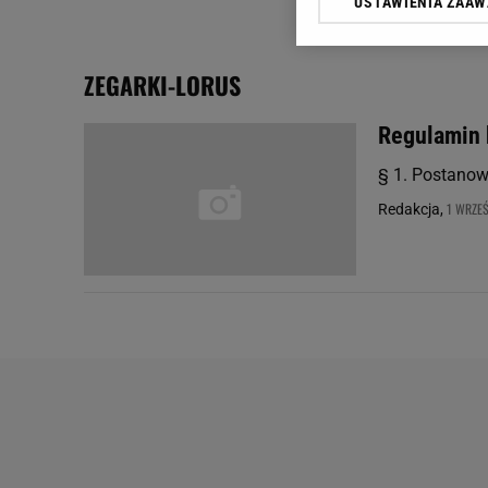
USTAWIENIA ZAA
Klikając „Akceptuję” wyra
Zaufanych Partnerów i A
dotyczące plików cookie,
ZEGARKI-LORUS
odnośnik „Ustawienia pr
plików cookie możliwa je
Regulamin k
My, nasi Zaufani Partne
§ 1. Postanow
Użycie dokładnych danych
Przechowywanie informacji
1 WRZEŚ
Redakcja,
badnie odbiorców i uleps