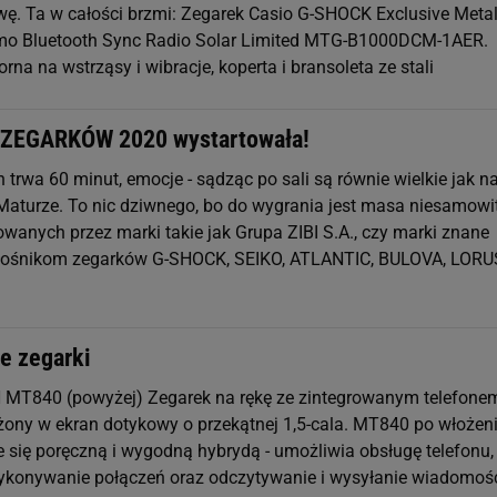
wę. Ta w całości brzmi: Zegarek Casio G-SHOCK Exclusive Meta
mo Bluetooth Sync Radio Solar Limited MTG-B1000DCM-1AER.
a na wstrząsy i wibracje, koperta i bransoleta ze stali
ZEGARKÓW 2020 wystartowała!
trwa 60 minut, emocje - sądząc po sali są równie wielkie jak n
Maturze. To nic dziwnego, bo do wygrania jest masa niesamowi
wanych przez marki takie jak Grupa ZIBI S.A., czy marki znane
łośnikom zegarków G-SHOCK, SEIKO, ATLANTIC, BULOVA, LORU
e zegarki
T840 (powyżej) Zegarek na rękę ze zintegrowanym telefone
ny w ekran dotykowy o przekątnej 1,5-cala. MT840 po włożen
e się poręczną i wygodną hybrydą - umożliwia obsługę telefonu,
wykonywanie połączeń oraz odczytywanie i wysyłanie wiadomoś