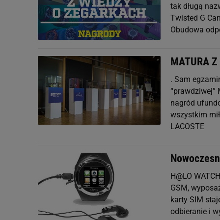
tak długą naz
Twisted G Ca
Obudowa odporn
MATURA Z 
. Sam egzamin 
“prawdziwej” 
nagród ufundo
wszystkim mi
LACOSTE
Nowoczesn
H@LO WATCH M
GSM, wyposażo
karty SIM staj
odbieranie i 