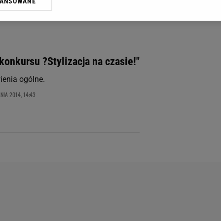
WANSOWANE
żasz też zgodę na zainstalowanie i przechowywanie plików cookie Gazeta.p
gora S.A. na Twoim urządzeniu końcowym. Możesz w każdej chwili zmien
 wywołując narzędzie do zarządzania twoimi preferencjami dot. przetw
ywatności ” w stopce serwisu i przechodząc do „Ustawień Zaawansowan
st także za pomocą ustawień przeglądarki.
onkursu ?Stylizacja na czasie!"
rzy i Agora S.A. możemy przetwarzać dane osobowe w następujących cel
ienia ogólne.
 geolokalizacyjnych. Aktywne skanowanie charakterystyki urządzenia do
 na urządzeniu lub dostęp do nich. Spersonalizowane reklamy i treści, p
NIA 2014, 14:43
zanie usług.
Lista Zaufanych Partnerów