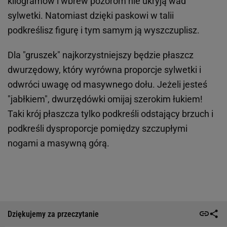
kilogramów i wbrew pozorom nie ukryją wad
sylwetki. Natomiast dzięki paskowi w talii
podkreślisz figurę i tym samym ją wyszczuplisz.
Dla "gruszek" najkorzystniejszy będzie płaszcz
dwurzędowy, który wyrówna proporcje sylwetki i
odwróci uwagę od masywnego dołu. Jeżeli jesteś
"jabłkiem", dwurzędówki omijaj szerokim łukiem!
Taki krój płaszcza tylko podkreśli odstający brzuch i
podkreśli dysproporcje pomiędzy szczupłymi
nogami a masywną górą.
Dziękujemy za przeczytanie