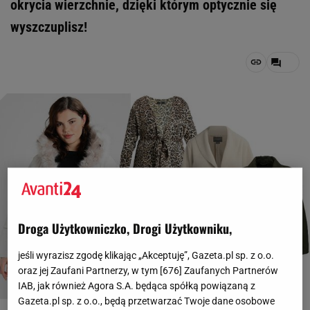
okrycia wierzchnie, dzięki którym optycznie się
wyszczuplisz!
Droga Użytkowniczko, Drogi Użytkowniku,
jeśli wyrazisz zgodę klikając „Akceptuję”, Gazeta.pl sp. z o.o.
oraz jej Zaufani Partnerzy, w tym [
676
] Zaufanych Partnerów
IAB, jak również Agora S.A. będąca spółką powiązaną z
Gazeta.pl sp. z o.o., będą przetwarzać Twoje dane osobowe