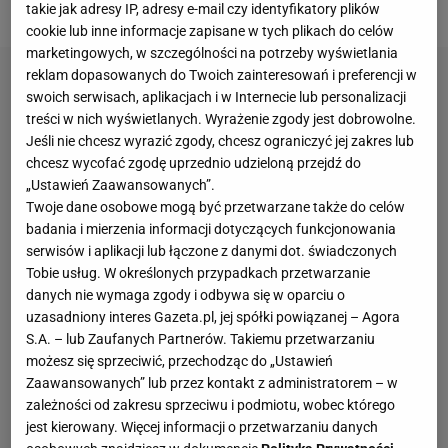
materiały prasowe
takie jak adresy IP, adresy e-mail czy identyfikatory plików
cookie lub inne informacje zapisane w tych plikach do celów
marketingowych, w szczególności na potrzeby wyświetlania
reklam dopasowanych do Twoich zainteresowań i preferencji w
swoich serwisach, aplikacjach i w Internecie lub personalizacji
treści w nich wyświetlanych. Wyrażenie zgody jest dobrowolne.
Jeśli nie chcesz wyrazić zgody, chcesz ograniczyć jej zakres lub
chcesz wycofać zgodę uprzednio udzieloną przejdź do
„Ustawień Zaawansowanych”.
Twoje dane osobowe mogą być przetwarzane także do celów
badania i mierzenia informacji dotyczących funkcjonowania
serwisów i aplikacji lub łączone z danymi dot. świadczonych
Tobie usług. W określonych przypadkach przetwarzanie
danych nie wymaga zgody i odbywa się w oparciu o
uzasadniony interes Gazeta.pl, jej spółki powiązanej – Agora
S.A. – lub Zaufanych Partnerów. Takiemu przetwarzaniu
możesz się sprzeciwić, przechodząc do „Ustawień
Zaawansowanych” lub przez kontakt z administratorem – w
zależności od zakresu sprzeciwu i podmiotu, wobec którego
jest kierowany. Więcej informacji o przetwarzaniu danych