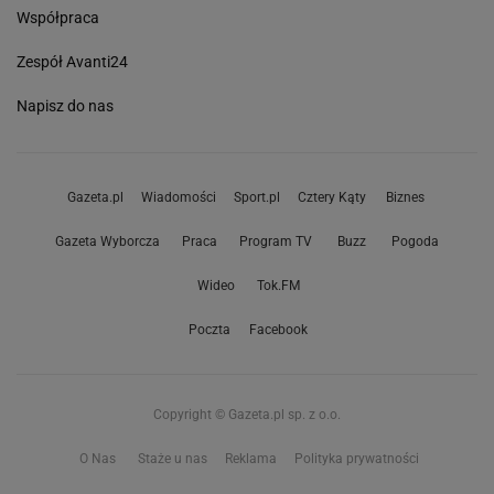
Współpraca
Zespół Avanti24
Napisz do nas
Gazeta.pl
Wiadomości
Sport.pl
Cztery Kąty
Biznes
Gazeta Wyborcza
Praca
Program TV
Buzz
Pogoda
Wideo
Tok.FM
Poczta
Facebook
Copyright © Gazeta.pl sp. z o.o.
O Nas
Staże u nas
Reklama
Polityka prywatności