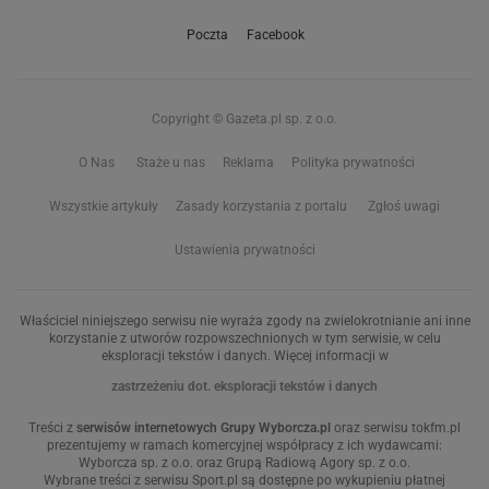
Poczta
Facebook
Copyright © Gazeta.pl sp. z o.o.
O Nas
Staże u nas
Reklama
Polityka prywatności
Wszystkie artykuły
Zasady korzystania z portalu
Zgłoś uwagi
Ustawienia prywatności
Właściciel niniejszego serwisu nie wyraża zgody na zwielokrotnianie ani inne
korzystanie z utworów rozpowszechnionych w tym serwisie, w celu
eksploracji tekstów i danych. Więcej informacji w
zastrzeżeniu dot. eksploracji tekstów i danych
Treści z
serwisów internetowych Grupy Wyborcza.pl
oraz serwisu tokfm.pl
prezentujemy w ramach komercyjnej współpracy z ich wydawcami:
Wyborcza sp. z o.o. oraz Grupą Radiową Agory sp. z o.o.
Wybrane treści z serwisu Sport.pl są dostępne po wykupieniu płatnej