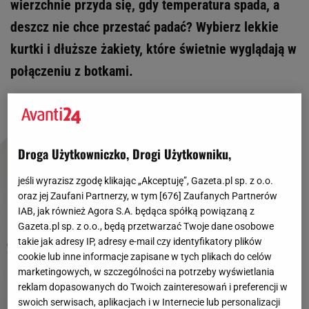
wierzchnie przyda się, gdy temperatura spada, a
deszcz nie chce przestać padać? Wybierz lekkie
kurtki i dłuższe żakiety, które świetnie wyglądają w
połączeniu z botkami.
Droga Użytkowniczko, Drogi Użytkowniku,
jeśli wyrazisz zgodę klikając „Akceptuję”, Gazeta.pl sp. z o.o.
oraz jej Zaufani Partnerzy, w tym [
676
] Zaufanych Partnerów
IAB, jak również Agora S.A. będąca spółką powiązaną z
Gazeta.pl sp. z o.o., będą przetwarzać Twoje dane osobowe
takie jak adresy IP, adresy e-mail czy identyfikatory plików
cookie lub inne informacje zapisane w tych plikach do celów
marketingowych, w szczególności na potrzeby wyświetlania
reklam dopasowanych do Twoich zainteresowań i preferencji w
swoich serwisach, aplikacjach i w Internecie lub personalizacji