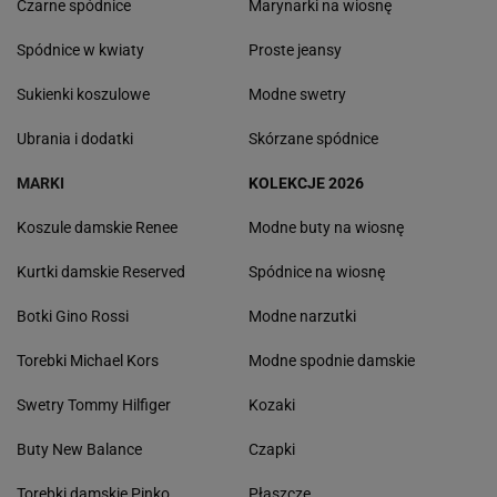
Czarne spódnice
Marynarki na wiosnę
Spódnice w kwiaty
Proste jeansy
Sukienki koszulowe
Modne swetry
Ubrania i dodatki
Skórzane spódnice
MARKI
KOLEKCJE 2026
Koszule damskie Renee
Modne buty na wiosnę
Kurtki damskie Reserved
Spódnice na wiosnę
Botki Gino Rossi
Modne narzutki
Torebki Michael Kors
Modne spodnie damskie
Swetry Tommy Hilfiger
Kozaki
Buty New Balance
Czapki
Torebki damskie Pinko
Płaszcze