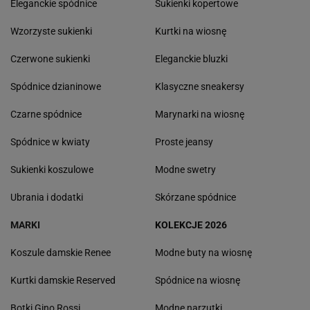
Eleganckie spódnice
Sukienki kopertowe
Wzorzyste sukienki
Kurtki na wiosnę
Czerwone sukienki
Eleganckie bluzki
Spódnice dzianinowe
Klasyczne sneakersy
Czarne spódnice
Marynarki na wiosnę
Spódnice w kwiaty
Proste jeansy
Sukienki koszulowe
Modne swetry
Ubrania i dodatki
Skórzane spódnice
MARKI
KOLEKCJE 2026
Koszule damskie Renee
Modne buty na wiosnę
Kurtki damskie Reserved
Spódnice na wiosnę
Botki Gino Rossi
Modne narzutki