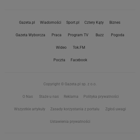
Gazeta.pl
Wiadomości
Sport.pl
Cztery Kąty
Biznes
Gazeta Wyborcza
Praca
Program TV
Buzz
Pogoda
Wideo
Tok.FM
Poczta
Facebook
Copyright © Gazeta.pl sp. z o.o.
O Nas
Staże u nas
Reklama
Polityka prywatności
Wszystkie artykuły
Zasady korzystania z portalu
Zgłoś uwagi
Ustawienia prywatności