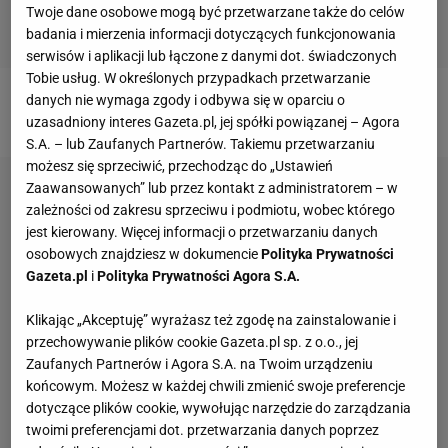
Twoje dane osobowe mogą być przetwarzane także do celów
badania i mierzenia informacji dotyczących funkcjonowania
serwisów i aplikacji lub łączone z danymi dot. świadczonych
Tobie usług. W określonych przypadkach przetwarzanie
danych nie wymaga zgody i odbywa się w oparciu o
Czarne spodnie materiałowe
uzasadniony interes Gazeta.pl, jej spółki powiązanej – Agora
S.A. – lub Zaufanych Partnerów. Takiemu przetwarzaniu
możesz się sprzeciwić, przechodząc do „Ustawień
Zaawansowanych” lub przez kontakt z administratorem – w
zależności od zakresu sprzeciwu i podmiotu, wobec którego
jest kierowany. Więcej informacji o przetwarzaniu danych
osobowych znajdziesz w dokumencie
Polityka Prywatności
Gazeta.pl
i
Polityka Prywatności Agora S.A.
Klikając „Akceptuję” wyrażasz też zgodę na zainstalowanie i
przechowywanie plików cookie Gazeta.pl sp. z o.o., jej
Zaufanych Partnerów i Agora S.A. na Twoim urządzeniu
końcowym. Możesz w każdej chwili zmienić swoje preferencje
dotyczące plików cookie, wywołując narzędzie do zarządzania
twoimi preferencjami dot. przetwarzania danych poprzez