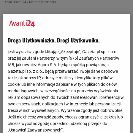
Kolaż Avanti24 / Materiały partnera
Droga Użytkowniczko, Drogi Użytkowniku,
jeśli wyrazisz zgodę klikając „Akceptuję”, Gazeta.pl sp. z o.o.
oraz jej Zaufani Partnerzy, w tym [
676
] Zaufanych Partnerów
IAB, jak również Agora S.A. będąca spółką powiązaną z
Gazeta.pl sp. z o.o., będą przetwarzać Twoje dane osobowe
takie jak adresy IP, adresy e-mail czy identyfikatory plików
cookie lub inne informacje zapisane w tych plikach do celów
marketingowych, w szczególności na potrzeby wyświetlania
reklam dopasowanych do Twoich zainteresowań i preferencji w
swoich serwisach, aplikacjach i w Internecie lub personalizacji
treści w nich wyświetlanych. Wyrażenie zgody jest dobrowolne.
Jeśli nie chcesz wyrazić zgody, chcesz ograniczyć jej zakres lub
chcesz wycofać zgodę uprzednio udzieloną przejdź do
„Ustawień Zaawansowanych”.