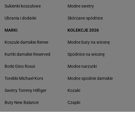
Sukienki koszulowe
Modne swetry
Ubrania i dodatki
Skórzane spódnice
MARKI
KOLEKCJE 2026
Koszule damskie Renee
Modne buty na wiosnę
Kurtki damskie Reserved
Spódnice na wiosnę
Botki Gino Rossi
Modne narzutki
Torebki Michael Kors
Modne spodnie damskie
Swetry Tommy Hilfiger
Kozaki
Buty New Balance
Czapki
Torebki damskie Pinko
Płaszcze
Botki damskie Lasocki
Niebieskie koszule