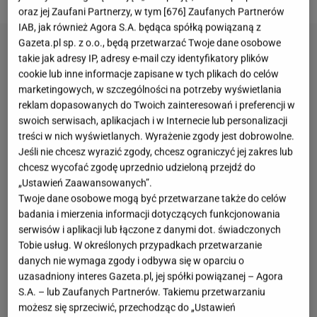
oraz jej Zaufani Partnerzy, w tym [
676
] Zaufanych Partnerów
IAB, jak również Agora S.A. będąca spółką powiązaną z
Gazeta.pl sp. z o.o., będą przetwarzać Twoje dane osobowe
takie jak adresy IP, adresy e-mail czy identyfikatory plików
cookie lub inne informacje zapisane w tych plikach do celów
marketingowych, w szczególności na potrzeby wyświetlania
reklam dopasowanych do Twoich zainteresowań i preferencji w
swoich serwisach, aplikacjach i w Internecie lub personalizacji
treści w nich wyświetlanych. Wyrażenie zgody jest dobrowolne.
Jeśli nie chcesz wyrazić zgody, chcesz ograniczyć jej zakres lub
chcesz wycofać zgodę uprzednio udzieloną przejdź do
„Ustawień Zaawansowanych”.
Twoje dane osobowe mogą być przetwarzane także do celów
badania i mierzenia informacji dotyczących funkcjonowania
serwisów i aplikacji lub łączone z danymi dot. świadczonych
Tobie usług. W określonych przypadkach przetwarzanie
danych nie wymaga zgody i odbywa się w oparciu o
uzasadniony interes Gazeta.pl, jej spółki powiązanej – Agora
S.A. – lub Zaufanych Partnerów. Takiemu przetwarzaniu
możesz się sprzeciwić, przechodząc do „Ustawień