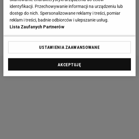
Zestawia sukienkę z klasyczną, czarną, smokingową
identyfikacji. Przechowywanie informacji na urządzeniu lub
dostęp do nich. Spersonalizowane reklamy i treści, pomiar
marynarką. I to jest to! Męska, surowa forma
reklam i treści, badnie odbiorców i ulepszanie usług.
marynarki z mocno zarysowanymi ramionami
Lista Zaufanych Partnerów
idealnie kontrastuje z dzikością frędzli.
Ta stylizacja
zebrała mnóstwo komplementów od fanów!
USTAWIENIA ZAAWANSOWANE
AKCEPTUJĘ