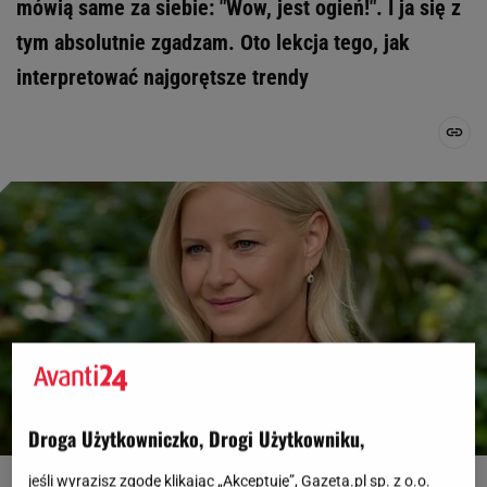
mówią same za siebie: "Wow, jest ogień!". I ja się z
tym absolutnie zgadzam. Oto lekcja tego, jak
interpretować najgorętsze trendy
Droga Użytkowniczko, Drogi Użytkowniku,
fot. IG @malgorzatakozuchowska_
jeśli wyrazisz zgodę klikając „Akceptuję”, Gazeta.pl sp. z o.o.