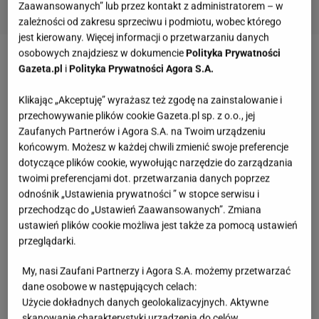
Zaawansowanych” lub przez kontakt z administratorem – w
zależności od zakresu sprzeciwu i podmiotu, wobec którego
jest kierowany. Więcej informacji o przetwarzaniu danych
osobowych znajdziesz w dokumencie
Polityka Prywatności
Stylizacja Małgorzaty Kożuchowskiej – skóra,
Gazeta.pl
i
Polityka Prywatności Agora S.A.
frędzle i rockandrollowa moc
Klikając „Akceptuję” wyrażasz też zgodę na zainstalowanie i
przechowywanie plików cookie Gazeta.pl sp. z o.o., jej
Na pokaz Stelli Mccartney Małgorzata
Kożuchowska
Zaufanych Partnerów i Agora S.A. na Twoim urządzeniu
wybrała total look w czerni, ale to nie jest żadna
końcowym. Możesz w każdej chwili zmienić swoje preferencje
dotyczące plików cookie, wywołując narzędzie do zarządzania
bezpieczna czerń. Bo ta czerń bai się fakturami
twoimi preferencjami dot. przetwarzania danych poprzez
i porusza się w ruchu.
Sercem stylizacji jest obłędna
odnośnik „Ustawienia prywatności ” w stopce serwisu i
sukienka ze skórzanymi frędzlami,
które sięgają
przechodząc do „Ustawień Zaawansowanych”. Zmiana
ustawień plików cookie możliwa jest także za pomocą ustawień
ziemi. Te długie i ciężkie, tworzą hipnotyzujący
przeglądarki.
spektakl przy każdym kroku. W
dodatku
dodają
sylwetce dynamiki i rockandrollowego pazura. Są
My, nasi Zaufani Partnerzy i Agora S.A. możemy przetwarzać
dane osobowe w następujących celach:
gorącym trendem tego sezonu! Kożuchowska
Użycie dokładnych danych geolokalizacyjnych. Aktywne
genialnie tonuje dramatyzm looku górą stylizacji.
skanowanie charakterystyki urządzenia do celów