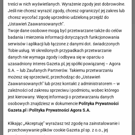
treści w nich wyświetlanych. Wyrażenie zgody jest dobrowolne.
Jeśli nie chcesz wyrazić zgody, chcesz ograniczyć jej zakres lub
chcesz wycofać zgodę uprzednio udzieloną przejdź do
„Ustawień Zaawansowanych”.
Twoje dane osobowe mogą być przetwarzane także do celów
Olaplex nieustannie udowadnia, że piękne i zdrowe
badania i mierzenia informacji dotyczących funkcjonowania
serwisów i aplikacji lub łączone z danymi dot. świadczonych
włosy
są nie tylko marzeniem, ale również osiągalną
Tobie usług. W określonych przypadkach przetwarzanie
rzeczywistością. Olaplex to marka produktów do
danych nie wymaga zgody i odbywa się w oparciu o
pielęgnacji włosów, która zdobyła popularność ze
uzasadniony interes Gazeta.pl, jej spółki powiązanej – Agora
S.A. – lub Zaufanych Partnerów. Takiemu przetwarzaniu
względu na innowacyjność w kontekście ochrony i
możesz się sprzeciwić, przechodząc do „Ustawień
regeneracji struktury włosów podczas zabiegów
Zaawansowanych” lub przez kontakt z administratorem – w
chemicznych. Myślą przewodnią jest nowatorskie
zależności od zakresu sprzeciwu i podmiotu, wobec którego
jest kierowany. Więcej informacji o przetwarzaniu danych
podejście do odbudowy i wzmacniania struktury
osobowych znajdziesz w dokumencie
Polityka Prywatności
włosów.
Gazeta.pl
i
Polityka Prywatności Agora S.A.
Klikając „Akceptuję” wyrażasz też zgodę na zainstalowanie i
przechowywanie plików cookie Gazeta.pl sp. z o.o., jej