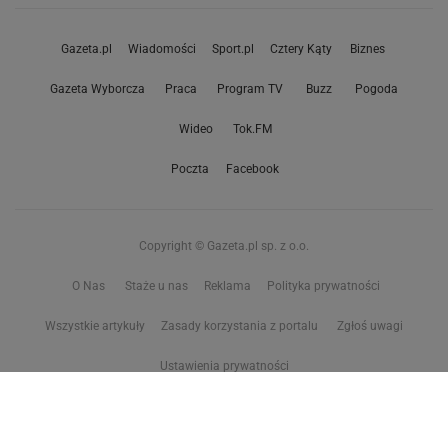
Gazeta.pl
Wiadomości
Sport.pl
Cztery Kąty
Biznes
Gazeta Wyborcza
Praca
Program TV
Buzz
Pogoda
Wideo
Tok.FM
Poczta
Facebook
Copyright © Gazeta.pl sp. z o.o.
O Nas
Staże u nas
Reklama
Polityka prywatności
Wszystkie artykuły
Zasady korzystania z portalu
Zgłoś uwagi
Ustawienia prywatności
Właściciel niniejszego serwisu nie wyraża zgody na zwielokrotnianie ani inne
korzystanie z utworów rozpowszechnionych w tym serwisie, w celu