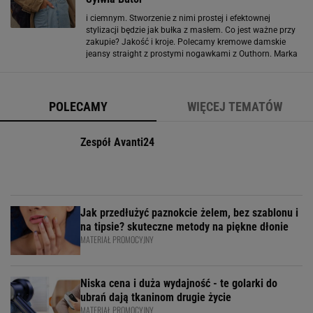
i ciemnym. Stworzenie z nimi prostej i efektownej
stylizacji będzie jak bułka z masłem. Co jest ważne przy
zakupie? Jakość i kroje. Polecamy kremowe damskie
jeansy straight z prostymi nogawkami z Outhorn. Marka
jak zwykle zadbała o jakość bawełny i dobrze układający
się fason. Jednym z naszych ulubionych
POLECAMY
WIĘCEJ TEMATÓW
Zespół Avanti24
Jak przedłużyć paznokcie żelem, bez szablonu i
na tipsie? skuteczne metody na piękne dłonie
MATERIAŁ PROMOCYJNY
Niska cena i duża wydajność - te golarki do
ubrań dają tkaninom drugie życie
MATERIAŁ PROMOCYJNY