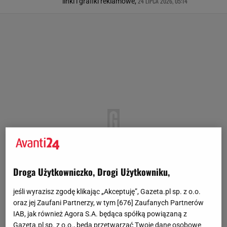
24 LIPCA 2026, 05:14
linki i grafiki reklamowe,
Droga Użytkowniczko, Drogi Użytkowniku,
jeśli wyrazisz zgodę klikając „Akceptuję”, Gazeta.pl sp. z o.o.
oraz jej Zaufani Partnerzy, w tym [
676
] Zaufanych Partnerów
IAB, jak również Agora S.A. będąca spółką powiązaną z
Gazeta.pl sp. z o.o., będą przetwarzać Twoje dane osobowe