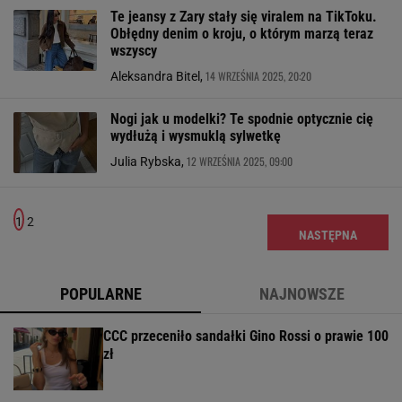
Te jeansy z Zary stały się viralem na TikToku.
Obłędny denim o kroju, o którym marzą teraz
wszyscy
14 WRZEŚNIA 2025, 20:20
Aleksandra Bitel,
Nogi jak u modelki? Te spodnie optycznie cię
wydłużą i wysmuklą sylwetkę
12 WRZEŚNIA 2025, 09:00
Julia Rybska,
1
2
NASTĘPNA
POPULARNE
NAJNOWSZE
CCC przeceniło sandałki Gino Rossi o prawie 100
zł