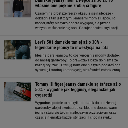
Damskie jeansy mom z Pepco za 50 zł. To
właśnie one pięknie zrobią ci figurę
Czasem najprostsze rzeczy okazują się najlepsze - i
dokładnie tak jest z tymi jeansami mom z Pepco. To
model, który nie tylko dobrze wygląda, ale przede
wszystkim świetnie się nosi. Pasuje do wielu stylizacji i
sprawdza się w różnych sytuacjach. Jeśli szukasz
spodni, które będą twoją codzienną bazą
Levi's 501 damskie taniej aż o 30% -
legendarne jeansy to inwestycja na lata
Idealna para jeansów to coś więcej niż modny dodatek
do naszej garderoby. To prawdziwa baza do niemalże
każdej stylizacji. Oferują nam one nie tylko podkreśloną
sylwetkę i modną kompozycję, ale również całodzienną
wygodę. Jeżeli więc nadal rozglądasz się za idealnymi
jeansami na jesień czy zimę
Tommy Hilfiger jeansy damskie są tańsze aż o
50% - wygodne jak legginsy, eleganckie jak
cygaretki
Wygodne spodnie to nie tylko dodatek do codziennej
garderoby, ale jej swoista baza. Idealnie dopasowane
jeansy stają się twoim najlepszym przyjacielem oraz
częścią niemalże każdej stylizacji. I choć na rynku
dostępnych jest wiele modeli, to znalezienie tego
idealnego wcale nie należy