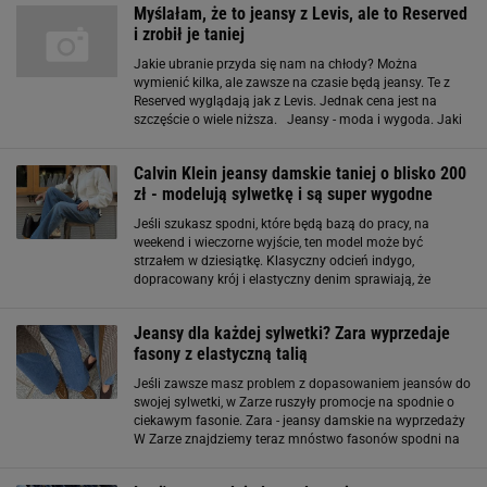
Myślałam, że to jeansy z Levis, ale to Reserved
i zrobił je taniej
Jakie ubranie przyda się nam na chłody? Można
wymienić kilka, ale zawsze na czasie będą jeansy. Te z
Reserved wyglądają jak z Levis. Jednak cena jest na
szczęście o wiele niższa. Jeansy - moda i wygoda. Jaki
model wybrać? Każda z nas ma kilka par jeansów. To
uniwersalne i ponadczasowe ubranie
Calvin Klein jeansy damskie taniej o blisko 200
zł - modelują sylwetkę i są super wygodne
Jeśli szukasz spodni, które będą bazą do pracy, na
weekend i wieczorne wyjście, ten model może być
strzałem w dziesiątkę. Klasyczny odcień indygo,
dopracowany krój i elastyczny denim sprawiają, że
jeansy dopasowują się do sylwetki, a jednocześnie nie
krępują ruchów. To propozycja dla kobiet
Jeansy dla każdej sylwetki? Zara wyprzedaje
fasony z elastyczną talią
Jeśli zawsze masz problem z dopasowaniem jeansów do
swojej sylwetki, w Zarze ruszyły promocje na spodnie o
ciekawym fasonie. Zara - jeansy damskie na wyprzedaży
W Zarze znajdziemy teraz mnóstwo fasonów spodni na
mid season sale. To świetna okazja, żeby zakupić nowe
jeansy w dobrej cenie. Problem