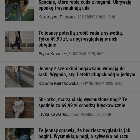
Spodnie, które robią cuda z nogami. Ukrywają
oponkę i wysmuklają uda
20 LISTOPADA 2025, 18:30
Katarzyna Pietrzak,
Te jeansy potrafią zrobić cuda z sylwetką.
Tylko 49,99 zł, a nogi wyglądają w nich
obłędnie
8 LISTOPADA 2025, 16:30
Eryka Kawalec,
Jeansy z szerokimi nogawkami wracają do
łask. Wygoda, styl i efekt długich nóg w jednym
31 PAŹDZIERNIKA 2025, 15:45
Klaudia Kierzkowska,
50-latko, marzą ci się wysmuklone nogi? Te
spodnie za 69,99 zł schodzą błyskawicznie
26 PAŹDZIERNIKA 2025, 20:40
Eryka Kawalec,
Te jeansy sprawią, że będziesz wyglądała jak
bogini. Wysmuklają nogi, a sylwetka od razu