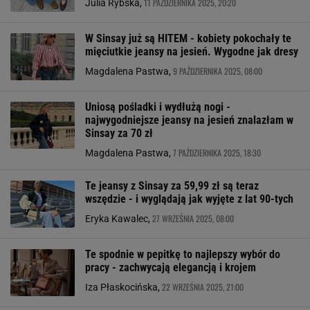
11 PAŹDZIERNIKA 2025, 20:20
Julia Rybska,
W Sinsay już są HITEM - kobiety pokochały te
mięciutkie jeansy na jesień. Wygodne jak dresy
9 PAŹDZIERNIKA 2025, 08:00
Magdalena Pastwa,
Uniosą pośladki i wydłużą nogi -
najwygodniejsze jeansy na jesień znalazłam w
Sinsay za 70 zł
7 PAŹDZIERNIKA 2025, 18:30
Magdalena Pastwa,
Te jeansy z Sinsay za 59,99 zł są teraz
wszędzie - i wyglądają jak wyjęte z lat 90-tych
27 WRZEŚNIA 2025, 08:00
Eryka Kawalec,
Te spodnie w pepitkę to najlepszy wybór do
pracy - zachwycają elegancją i krojem
22 WRZEŚNIA 2025, 21:00
Iza Płaskocińska,