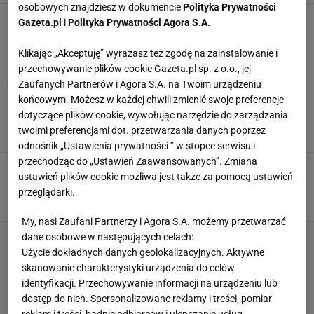
osobowych znajdziesz w dokumencie
Polityka Prywatności
Kultowe jeansy znanych marek. Szerokie
Gazeta.pl
i
Polityka Prywatności Agora S.A.
nogawki dodają lekkości i ukrywają
mankamenty figury
Klikając „Akceptuję” wyrażasz też zgodę na zainstalowanie i
19 STYCZNIA 2026, 10:00
Klaudia Kierzkowska,
przechowywanie plików cookie Gazeta.pl sp. z o.o., jej
Zaufanych Partnerów i Agora S.A. na Twoim urządzeniu
Te spodnie z wysokim stanem to modowy
końcowym. Możesz w każdej chwili zmienić swoje preferencje
pewniak. Ukrywają brzuszek i wydłużają nogi
dotyczące plików cookie, wywołując narzędzie do zarządzania
twoimi preferencjami dot. przetwarzania danych poprzez
2 GRUDNIA 2025, 16:30
Klaudia Kierzkowska,
odnośnik „Ustawienia prywatności ” w stopce serwisu i
przechodząc do „Ustawień Zaawansowanych”. Zmiana
Spodnie za 69,99 zł? Czuję się w nich 10 cm
ustawień plików cookie możliwa jest także za pomocą ustawień
wyższa - kobiety oszalały na ich punkcie
przeglądarki.
1 GRUDNIA 2025, 18:30
Eryka Kawalec,
My, nasi Zaufani Partnerzy i Agora S.A. możemy przetwarzać
dane osobowe w następujących celach:
Użycie dokładnych danych geolokalizacyjnych. Aktywne
skanowanie charakterystyki urządzenia do celów
identyfikacji. Przechowywanie informacji na urządzeniu lub
dostęp do nich. Spersonalizowane reklamy i treści, pomiar