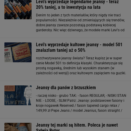
Levi's wyprzedaje legendarne jeansy - teraz
20% taniej, a to inwestycja na lata
Denim to jeden z tych materiałów, który nigdy nie traci
popularności. Niezależnie od zmieniających się trendów,
dobre jeansy zawsze pozostają podstawą kobiecej
garderoby. Nic więc dziwnego, że modele marki Levi's od
lat uchodzą za jedne z najbardziej kultowych na świecie.
Ich charakterystyczny krój
Levi's wyprzedaje kultowe jeansy - model 501
znalazłam taniej aż o 50%
rozchwytywane jeansy świata? Teraz kupisz je w super
cenie Model 501 to definicja klasyki. Charakteryzuje się
prostą nogawką, średnim lub wysokim stanem (w
zależności od wersji) oraz kultowym zapięciem na guziki.
Jeansy 501 nad kostkę pięknie eksponują kostkę i
optycznie wysmuklają sylwetkę. Dzięki prostemu
Jeansy dla panów z brzuszkiem
- raczej nisko - grubo TAK: - fason REGULAR, - NISKI STAN
NIE: - LOOSE, - SLIM Patrz: Jeansy: podstawowe fasony i
kroje nogawek Reserved / fason tapered cargo relax /
149,99 zł Pepe Jeans / model Jeanius, fason straight /
529 zł Levi's / model 505, fason straight / 349 zł Levi's /
model 562, fason
Jeansy tej marki są hitem. Poleca je nawet
Sylwia Butor