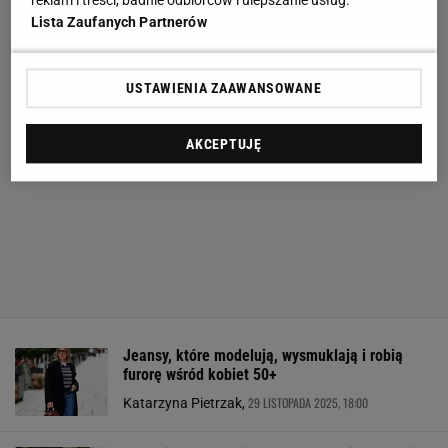
reklam i treści, badnie odbiorców i ulepszanie usług.
Lista Zaufanych Partnerów
USTAWIENIA ZAAWANSOWANE
AKCEPTUJĘ
Jeansy, które modelują, wysmuklają i robią
furorę wśród kobiet 50+
29 LISTOPADA 2025, 18:00
Katarzyna Pietrzak,