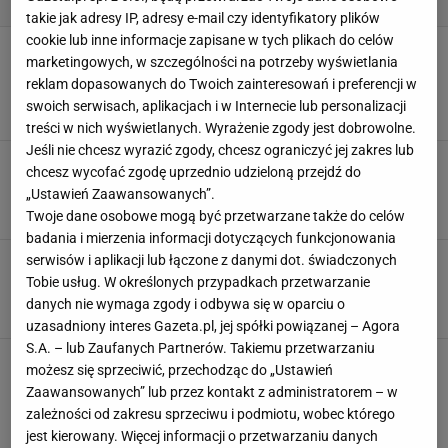
takie jak adresy IP, adresy e-mail czy identyfikatory plików
cookie lub inne informacje zapisane w tych plikach do celów
Wide leg, flare i straight. Calvin Klein
marketingowych, w szczególności na potrzeby wyświetlania
wyprzedaje trwałe modele jeansów w świetnych
reklam dopasowanych do Twoich zainteresowań i preferencji w
cenach
swoich serwisach, aplikacjach i w Internecie lub personalizacji
21 LIPCA 2026, 14:36
Julia Goljan,
treści w nich wyświetlanych. Wyrażenie zgody jest dobrowolne.
Jeśli nie chcesz wyrazić zgody, chcesz ograniczyć jej zakres lub
Ten krój spodni jest niezwykle korzystny dla
chcesz wycofać zgodę uprzednio udzieloną przejdź do
sylwetki. Nogi do nieba i talia osy
„Ustawień Zaawansowanych”.
16 CZERWCA 2026, 09:14
Eryka Kawalec,
Twoje dane osobowe mogą być przetwarzane także do celów
badania i mierzenia informacji dotyczących funkcjonowania
serwisów i aplikacji lub łączone z danymi dot. świadczonych
Zapomnij o czerni. Jeansy w kolorze kawy to
wiosenny ideał
Tobie usług. W określonych przypadkach przetwarzanie
danych nie wymaga zgody i odbywa się w oparciu o
10 KWIETNIA 2026, 06:05
Julia Goljan,
uzasadniony interes Gazeta.pl, jej spółki powiązanej – Agora
S.A. – lub Zaufanych Partnerów. Takiemu przetwarzaniu
Skórzana kurtka, klasyczne jeansy i ten jeden
możesz się sprzeciwić, przechodząc do „Ustawień
dodatek. Wiosenna stylizacja Julii Wieniawy
Zaawansowanych” lub przez kontakt z administratorem – w
zachwyca prostotą
zależności od zakresu sprzeciwu i podmiotu, wobec którego
12 MARCA 2026, 20:07
Anna Chlebus,
jest kierowany. Więcej informacji o przetwarzaniu danych