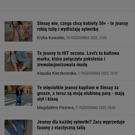
Sinsay wie, czego chcą kobiety 50+ - te jeansy
robią talię i wydłużają sylwetkę
20 PAŹDZIERNIKA 2025, 21:00
Eryka Kawalec,
Te jeansy to HIT sezonu. Levi's to kultowa
marka, która połączyła pokolenia i
zrewolucjonizowała modę
17 PAŹDZIERNIKA 2025, 13:10
Klaudia Kierzkowska,
Te mięciutkie jeansy kupiłam w Sinsay za
grosze, a teraz są moją ulubioną parą - mają
styl i klasę
17 PAŹDZIERNIKA 2025, 08:00
Magdalena Pastwa,
Jeansy dla każdej sylwetki? Zara wyprzedaje
fasony z elastyczną talią