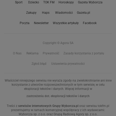
Sport
Dziecko
TOK FM
Horoskopy
Gazeta Wyborcza
Zakupy
Haps
Wiadomości
Gazeta.pl
Poczta
Newsletter
Wszystkie artykuły
Facebook
Copyright © Agora SA
O Nas
Reklama
Prywatność
Zasady korzystania z portalu
Zgłoś błąd
Ustawienia prywatności
Właściciel niniejszego serwisu nie wyraża zgody na zwielokrotnianie ani inne
korzystanie z utworów rozpowszechnionych w tym serwisie, w celu
eksploracji tekstów i danych. Więcej informacji w
zastrzeżeniu dot. eksploracji tekstów i danych
Treści z
serwisów internetowych Grupy Wyborcza.pl
oraz serwisu tokfm.pl
prezentujemy w ramach komercyjnej współpracy z ich wydawcami:
Wyborcza sp. z o.o. oraz Grupą Radiową Agory sp. z o.o.