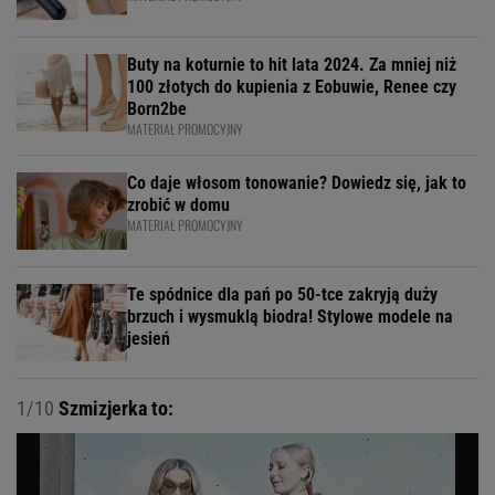
Buty na koturnie to hit lata 2024. Za mniej niż
100 złotych do kupienia z Eobuwie, Renee czy
Born2be
MATERIAŁ PROMOCYJNY
Co daje włosom tonowanie? Dowiedz się, jak to
zrobić w domu
MATERIAŁ PROMOCYJNY
Te spódnice dla pań po 50-tce zakryją duży
brzuch i wysmuklą biodra! Stylowe modele na
jesień
1/10
Szmizjerka to: