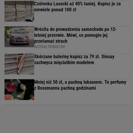
Czółenka Lasocki aż 40% taniej. Kupisz je za
niewiele ponad 100 zł
Wróciła do prowadzenia samochodu po 12-
letniej przerwie. Mówi, co pomogło jej
przełamać strach
MATERIAŁ PROMOCYJNY
Skórzane baleriny kupisz za 79 zł. Sinsay
zachwyca mięciutkim modelem
Mniej niż 50 zł, a pachną luksusem. Te perfumy
z Rossmanna pachną godzinami