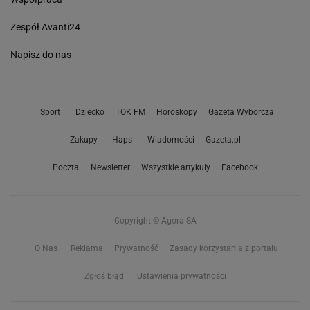
Zespół Avanti24
Napisz do nas
Sport
Dziecko
TOK FM
Horoskopy
Gazeta Wyborcza
Zakupy
Haps
Wiadomości
Gazeta.pl
Poczta
Newsletter
Wszystkie artykuły
Facebook
Copyright © Agora SA
O Nas
Reklama
Prywatność
Zasady korzystania z portalu
Zgłoś błąd
Ustawienia prywatności