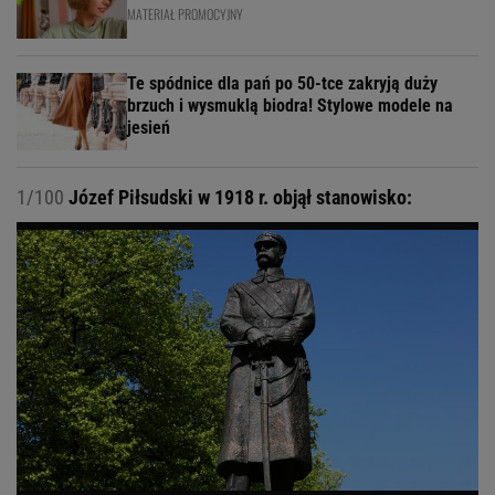
MATERIAŁ PROMOCYJNY
Te spódnice dla pań po 50-tce zakryją duży
brzuch i wysmuklą biodra! Stylowe modele na
jesień
1/100
Józef Piłsudski w 1918 r. objął stanowisko: