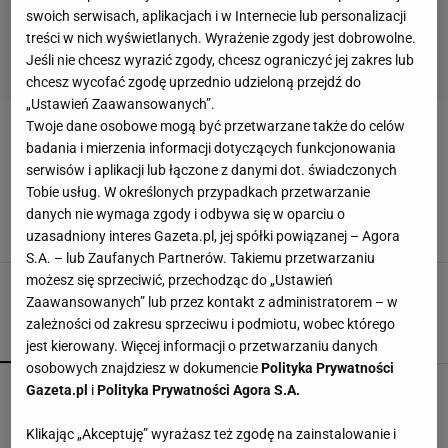
swoich serwisach, aplikacjach i w Internecie lub personalizacji
treści w nich wyświetlanych. Wyrażenie zgody jest dobrowolne.
Jeśli nie chcesz wyrazić zgody, chcesz ograniczyć jej zakres lub
chcesz wycofać zgodę uprzednio udzieloną przejdź do
„Ustawień Zaawansowanych”.
Twoje dane osobowe mogą być przetwarzane także do celów
DWURZEDOWE-ZAKIETY
badania i mierzenia informacji dotyczących funkcjonowania
serwisów i aplikacji lub łączone z danymi dot. świadczonych
Żakiet za mniej niż 100 zł zachwyca krojem.
Tobie usług. W określonych przypadkach przetwarzanie
Ma sportowy charakter i piękny kremowy kolor
danych nie wymaga zgody i odbywa się w oparciu o
14 LIPCA 2026, 16:48
Klaudia Kierzkowska,
uzasadniony interes Gazeta.pl, jej spółki powiązanej – Agora
S.A. – lub Zaufanych Partnerów. Takiemu przetwarzaniu
możesz się sprzeciwić, przechodząc do „Ustawień
Zaawansowanych” lub przez kontakt z administratorem – w
zależności od zakresu sprzeciwu i podmiotu, wobec którego
POPULARNE
NAJNOWSZE
jest kierowany. Więcej informacji o przetwarzaniu danych
osobowych znajdziesz w dokumencie
Polityka Prywatności
Mandaryna w szerokich jeansach jak z lat 2000.
Gazeta.pl
i
Polityka Prywatności Agora S.A.
Ten fason wraca na szczyt
Klikając „Akceptuję” wyrażasz też zgodę na zainstalowanie i