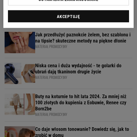
Zespół Avanti24
AKCEPTUJĘ
Jak przedłużyć paznokcie żelem, bez szablonu i
na tipsie? skuteczne metody na piękne dłonie
MATERIAŁ PROMOCYJNY
Niska cena i duża wydajność - te golarki do
ubrań dają tkaninom drugie życie
MATERIAŁ PROMOCYJNY
Buty na koturnie to hit lata 2024. Za mniej niż
100 złotych do kupienia z Eobuwie, Renee czy
Born2be
MATERIAŁ PROMOCYJNY
Co daje włosom tonowanie? Dowiedz się, jak to
zrobić w domu