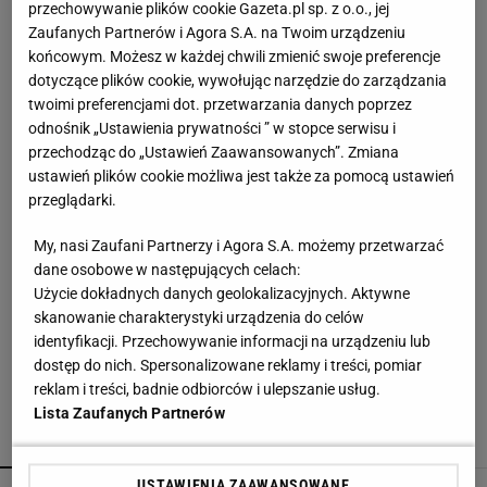
przechowywanie plików cookie Gazeta.pl sp. z o.o., jej
Finał wyprzedaży w Eobuwie - kultowe
Zaufanych Partnerów i Agora S.A. na Twoim urządzeniu
Birkenstocki w końcu na promocji
końcowym. Możesz w każdej chwili zmienić swoje preferencje
dotyczące plików cookie, wywołując narzędzie do zarządzania
twoimi preferencjami dot. przetwarzania danych poprzez
Nie czekaj, aż będzie za późno. To może
odnośnik „Ustawienia prywatności ” w stopce serwisu i
oznaczać, że szkoła przestała służyć dziecku
przechodząc do „Ustawień Zaawansowanych”. Zmiana
MATERIAŁ PROMOCYJNY
ustawień plików cookie możliwa jest także za pomocą ustawień
przeglądarki.
Najmodniejsze Adidasy na jesień za mniej niż 2
stówki - zachwycają kolorem
My, nasi Zaufani Partnerzy i Agora S.A. możemy przetwarzać
dane osobowe w następujących celach:
Użycie dokładnych danych geolokalizacyjnych. Aktywne
Rossmann przecenił kultowe Calvin Klein
skanowanie charakterystyki urządzenia do celów
Euphoria
identyfikacji. Przechowywanie informacji na urządzeniu lub
dostęp do nich. Spersonalizowane reklamy i treści, pomiar
reklam i treści, badnie odbiorców i ulepszanie usług.
Lista Zaufanych Partnerów
POLECAMY
WIĘCEJ TEMATÓW
USTAWIENIA ZAAWANSOWANE