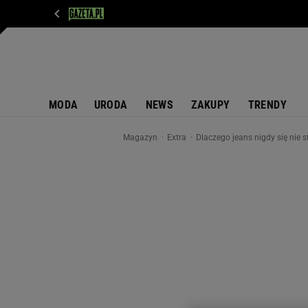
WIADOMOŚCI
NEXT
SPORT
PLOTEK
D
MODA
URODA
NEWS
ZAKUPY
TRENDY
Magazyn
Extra
Dlaczego jeans nigdy się nie 