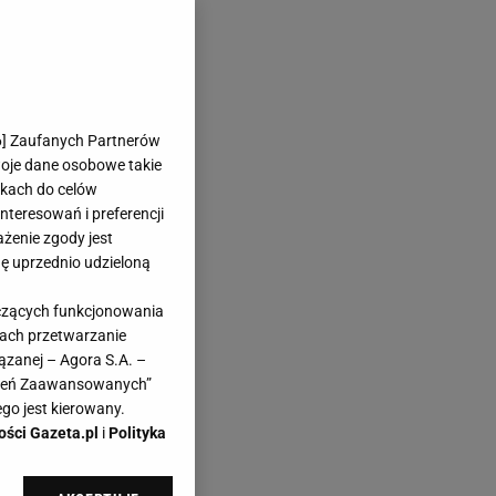
6
] Zaufanych Partnerów
woje dane osobowe takie
likach do celów
teresowań i preferencji
ażenie zgody jest
dę uprzednio udzieloną
yczących funkcjonowania
kach przetwarzanie
ązanej – Agora S.A. –
awień Zaawansowanych”
go jest kierowany.
ości Gazeta.pl
i
Polityka
ym