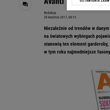
Avanti
USTAWIENIA ZAA
Klikając „Akceptuję” wyra
Zaufanych Partnerów i A
Redakcja
dotyczące plików cookie,
28 kwietnia 2017, 08:15
odnośnik „Ustawienia pr
plików cookie możliwa je
Niezależnie od trendów w danym 
My, nasi Zaufani Partne
na światowych wybiegach pojawiaj
Użycie dokładnych danych
stanowią ten element garderoby, 
Przechowywanie informacji
badnie odbiorców i uleps
w tym roku najmodniejsze fasony,