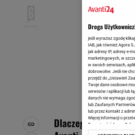
Droga Użytkownicz
jeśli wyrazisz zgodę klika
IAB, jak również Agora S
jak adresy IP, adresy e-m
marketingowych, w szcze
w swoich serwisach, aplik
dobrowolne. Jeśli nie ch
przejdź do „Ustawień Z
Twoje dane osobowe mogą
serwisów i aplikacji lub
danych nie wymaga zgody 
lub Zaufanych Partnerów
lub przez kontakt z admi
Więcej informacji o prz
Dlaczego jeans nigdy
Prywatności Agora S.A.