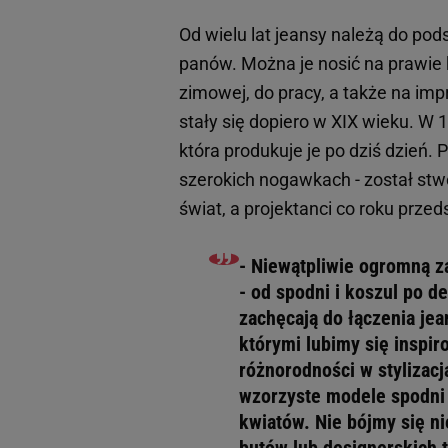
Od wielu lat jeansy należą do po
panów. Można je nosić na prawie k
zimowej, do pracy, a także na imp
stały się dopiero w XIX wieku. W 
która produkuje je po dziś dzień.
szerokich nogawkach - został st
świat, a projektanci co roku prze
- Niewątpliwie ogromną za
- od spodni i koszul po d
zachęcają do łączenia je
którymi lubimy się inspiro
różnorodności w stylizacj
wzorzyste modele spodni 
kwiatów. Nie bójmy się n