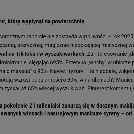
nd, który wypłynął na powierzchnię
corocznym raporcie nie zostawia wątpliwości – rok 2025 
cznej, eterycznej, magicznie niepokojącej mistycznej we
wał na TikToku i w wyszukiwarkach.
Zainteresowanie „d
dmiokrotnie, sięgając 695%. Estetyka „witchy" w ubiorz
aid makeup" o 90%. Nawet fryzury – te niedbałe, wilgotn
notują wzrost popularności o 80%. A na dłoniach? Manicu
 zyskał aż 65% więcej wyszukiwań. Pinterest komentuje
 pokolenie Z i milenialsi zanurzą się w dusznym makij
lowanych włosach i nastrojowym manicure syreny – od 