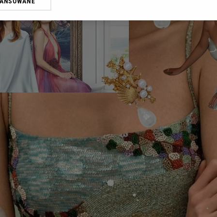
WANSOWANE
żasz też zgodę na zainstalowanie i przechowywanie plików cookie Gazeta.p
gora S.A. na Twoim urządzeniu końcowym. Możesz w każdej chwili zmien
 wywołując narzędzie do zarządzania twoimi preferencjami dot. przetw
ywatności ” w stopce serwisu i przechodząc do „Ustawień Zaawansowan
st także za pomocą ustawień przeglądarki.
rzy i Agora S.A. możemy przetwarzać dane osobowe w następujących cel
 geolokalizacyjnych. Aktywne skanowanie charakterystyki urządzenia do
 na urządzeniu lub dostęp do nich. Spersonalizowane reklamy i treści, p
zanie usług.
Lista Zaufanych Partnerów