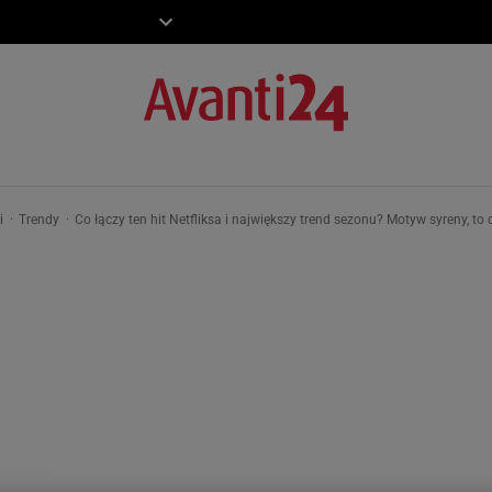
ZIECKO
MOTO
ki
Trendy
Co łączy ten hit Netfliksa i największy trend sezonu? Motyw syreny, to