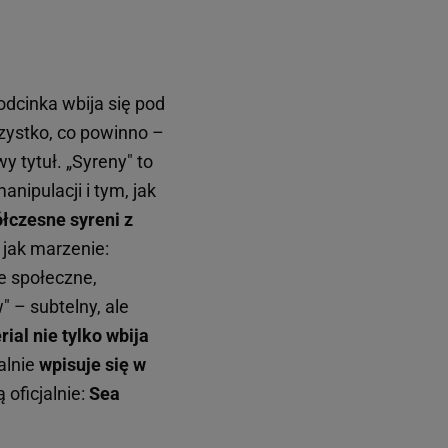
odcinka wbija się pod
zystko, co powinno –
y tytuł. „Syreny" to
nipulacji i tym, jak
łczesne syreni z
jak marzenie:
te społeczne,
" – subtelny, ale
rial nie tylko wbija
ealnie
wpisuje się w
 oficjalnie:
Sea