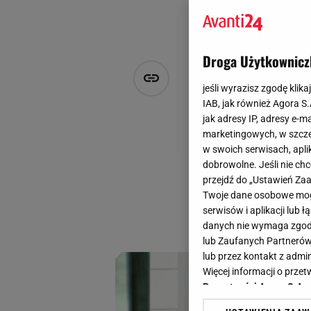
Droga Użytkownicz
Co łączy te
jeśli wyrazisz zgodę klika
syreny, to 
IAB, jak również Agora S
jak adresy IP, adresy e-m
marketingowych, w szcze
Marta Podściańska
w swoich serwisach, aplik
13 czerwca 2025, 08:31
dobrowolne. Jeśli nie ch
przejdź do „Ustawień Z
Nowy serial Netfli
Twoje dane osobowe mogą
kulturę. Estetyka 
serwisów i aplikacji lub
pragniemy.
danych nie wymaga zgody 
lub Zaufanych Partnerów
lub przez kontakt z admi
Więcej informacji o prz
Prywatności Agora S.A.