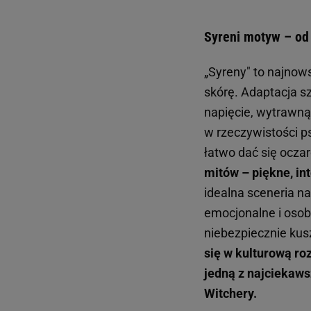
Syreni motyw – od
„Syreny" to najno
skórę. Adaptacja s
napięcie, wytrawną 
w rzeczywistości ps
łatwo dać się ocza
mitów – piękne, int
idealna sceneria na
emocjonalne i osobi
niebezpiecznie kusz
się w kulturową ro
jedną z najciekaws
Witchery.