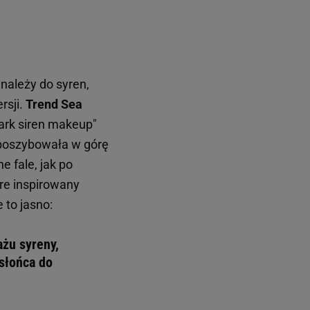
należy do syren,
rsji.
Trend Sea
ark siren makeup"
e poszybowała w górę
e fale, jak po
re inspirowany
 to jasno:
ażu syreny,
słońca do