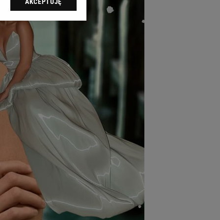
AKCEPTUJĘ
l sp. z o.o., jej
ić swoje preferencje
arzania danych poprzez
ych”. Zmiana ustawień
ach:
 celów identyfikacji.
omiar reklam i treści,