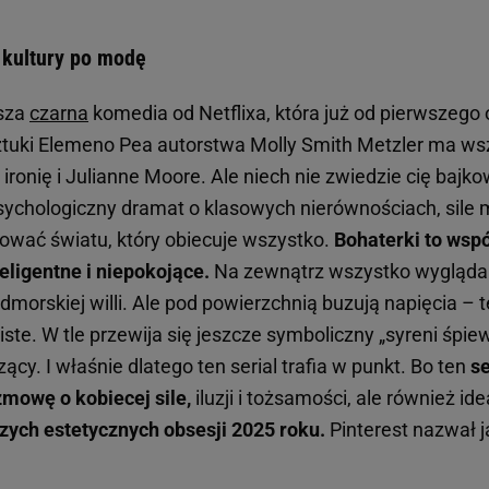
 kultury po modę
wsza
czarna
komedia od Netflixa, która już od pierwszego 
ztuki Elemeno Pea autorstwa Molly Smith Metzler ma ws
ironię i Julianne Moore. Ale niech nie zwiedzie cię bajkow
ychologiczny dramat o klasowych nierównościach, sile ma
rować światu, który obiecuje wszystko.
Bohaterki to wspó
eligentne i niepokojące.
Na zewnątrz wszystko wygląda 
dmorskiej willi. Ale pod powierzchnią buzują napięcia – 
ste. W tle przewija się jeszcze symboliczny „syreni śpiew
ący. I właśnie dlatego ten serial trafia w punkt. Bo ten
se
zmowę o kobiecej sile,
iluzji i tożsamości, ale również id
zych estetycznych obsesji 2025 roku.
Pinterest nazwał ją