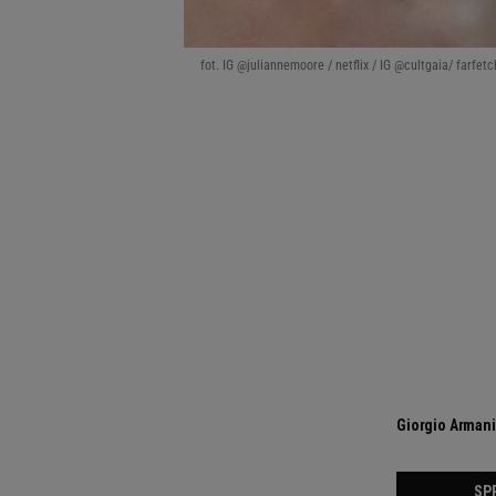
fot. IG @juliannemoore / netflix / IG @cultgaia/ farfe