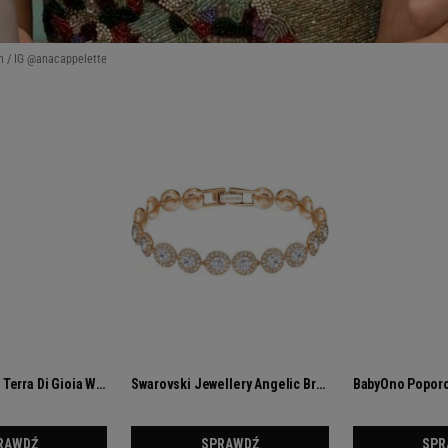
tch / IG @anacappelette