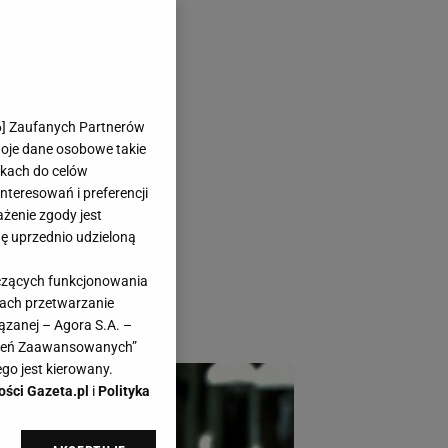
sezonu? Motyw
6
] Zaufanych Partnerów
woje dane osobowe takie
likach do celów
teresowań i preferencji
ażenie zgody jest
dę uprzednio udzieloną
wał modę, urodę i
yczących funkcjonowania
 o tym, czego
kach przetwarzanie
ązanej – Agora S.A. –
awień Zaawansowanych”
go jest kierowany.
ości Gazeta.pl
i
Polityka