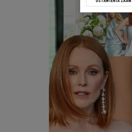
USTAWIENIA ZAA
Klikając „Akceptuję” wyra
Zaufanych Partnerów i A
dotyczące plików cookie,
odnośnik „Ustawienia pr
plików cookie możliwa je
My, nasi Zaufani Partne
Użycie dokładnych danych
Przechowywanie informacji
badnie odbiorców i uleps