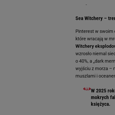
Sea Witchery – tre
Pinterest w swoim 
które wracają w mro
Witchery eksplodo
wzrosło niemal sie
o 40%, a „dark merm
wyjściu z morza – 
muszlami i oceanem
W 2025 roku
mokrych fa
księżyca.