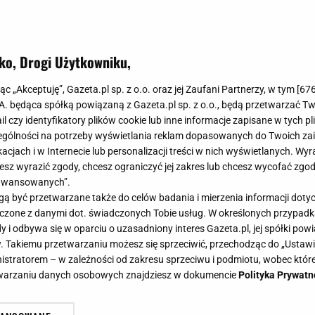
ko, Drogi Użytkowniku,
n hit Netfliksa i największy trend 
jąc „Akceptuję”, Gazeta.pl sp. z o.o. oraz jej Zaufani Partnerzy, w tym [
67
coś czego zapragniesz tego lata
.A. będąca spółką powiązaną z Gazeta.pl sp. z o.o., będą przetwarzać T
ail czy identyfikatory plików cookie lub inne informacje zapisane w tych p
gólności na potrzeby wyświetlania reklam dopasowanych do Twoich zain
acjach i w Internecie lub personalizacji treści w nich wyświetlanych. Wyr
cesz wyrazić zgody, chcesz ograniczyć jej zakres lub chcesz wycofać zgo
aawansowanych”.
xa to lustrzane odbicie trendu, który w 2025 roku opano
 być przetwarzane także do celów badania i mierzenia informacji dot
syreny, znana jako Sea Witchery bardzo wiele mówi nam
 łączone z danymi dot. świadczonych Tobie usług. W określonych przypad
i odbywa się w oparciu o uzasadniony interes Gazeta.pl, jej spółki powi
. Takiemu przetwarzaniu możesz się sprzeciwić, przechodząc do „Ust
nistratorem – w zależności od zakresu sprzeciwu i podmiotu, wobec które
etwarzaniu danych osobowych znajdziesz w dokumencie
Polityka Prywatn