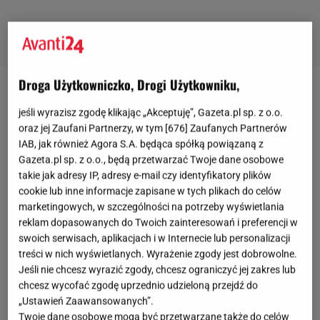
Droga Użytkowniczko, Drogi Użytkowniku,
Ażurowe buty na wiosnę: baleriny
jeśli wyrazisz zgodę klikając „Akceptuję”, Gazeta.pl sp. z o.o.
oraz jej Zaufani Partnerzy, w tym [
676
] Zaufanych Partnerów
W świecie
mody
czasem pojawiają się pewne
IAB, jak również Agora S.A. będąca spółką powiązaną z
elementy, które nie tylko przyciągają uwagę, ale
Gazeta.pl sp. z o.o., będą przetwarzać Twoje dane osobowe
takie jak adresy IP, adresy e-mail czy identyfikatory plików
również stają się ikonami stylu. Jednym z takich
cookie lub inne informacje zapisane w tych plikach do celów
niezwykłych
trendów
są ażurowe buty. To, co
marketingowych, w szczególności na potrzeby wyświetlania
sprawia, że te modele są tak niezwykłe, to
reklam dopasowanych do Twoich zainteresowań i preferencji w
połączenie klasycznej formy z nowoczesnym
swoich serwisach, aplikacjach i w Internecie lub personalizacji
treści w nich wyświetlanych. Wyrażenie zgody jest dobrowolne.
stylem. Wycięcia i ażurowe wzory nadają im lekkości
Jeśli nie chcesz wyrazić zgody, chcesz ograniczyć jej zakres lub
i elegancji, jednocześnie pozostając wiernymi swoim
chcesz wycofać zgodę uprzednio udzieloną przejdź do
tradycyjnym korzeniom. To właśnie ta harmonia
„Ustawień Zaawansowanych”.
Twoje dane osobowe mogą być przetwarzane także do celów