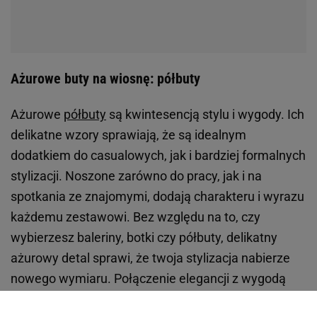
Ażurowe buty na wiosnę: półbuty
Ażurowe
półbuty
są kwintesencją stylu i wygody. Ich
delikatne wzory sprawiają, że są idealnym
dodatkiem do casualowych, jak i bardziej formalnych
stylizacji. Noszone zarówno do pracy, jak i na
spotkania ze znajomymi, dodają charakteru i wyrazu
każdemu zestawowi. Bez względu na to, czy
wybierzesz baleriny, botki czy półbuty, delikatny
ażurowy detal sprawi, że twoja stylizacja nabierze
nowego wymiaru. Połączenie elegancji z wygodą
sprawia, że te buty stanowią doskonały wybór na