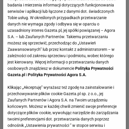
między przeszłością, a teraźniejszością czyni je
badania i mierzenia informacji dotyczących funkcjonowania
tak pożądanym elementem garderoby. Ażurowe
serwisów i aplikacji lub łączone z danymi dot. świadczonych
buty są idealnym wyborem zarówno na specjalne
Tobie usług. W określonych przypadkach przetwarzanie
danych nie wymaga zgody i odbywa się w oparciu o
okazje, jak i na co dzień. Baleriny wyróżniają się
uzasadniony interes Gazeta.pl, jej spółki powiązanej – Agora
swoim subtelnym designem, który pozwala stopom
S.A. – lub Zaufanych Partnerów. Takiemu przetwarzaniu
oddychać nawet w najgorętsze dni. W połączeniu z
możesz się sprzeciwić, przechodząc do „Ustawień
Zaawansowanych” lub przez kontakt z administratorem – w
delikatnymi sukienkami lub jeansami dodają nuty
zależności od zakresu sprzeciwu i podmiotu, wobec którego
wdzięku i stylu. Mamy świetne propozycje!
jest kierowany. Więcej informacji o przetwarzaniu danych
osobowych znajdziesz w dokumencie
Polityka Prywatności
Gazeta.pl
i
Polityka Prywatności Agora S.A.
Klikając „Akceptuję” wyrażasz też zgodę na zainstalowanie i
przechowywanie plików cookie Gazeta.pl sp. z o.o., jej
Zaufanych Partnerów i Agora S.A. na Twoim urządzeniu
końcowym. Możesz w każdej chwili zmienić swoje preferencje
dotyczące plików cookie, wywołując narzędzie do zarządzania
twoimi preferencjami dot. przetwarzania danych poprzez
odnośnik „Ustawienia prywatności ” w stopce serwisu i