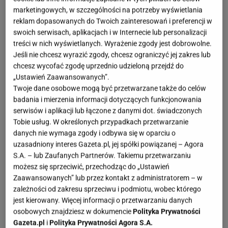
marketingowych, w szczególności na potrzeby wyświetlania
reklam dopasowanych do Twoich zainteresowań i preferencji w
swoich serwisach, aplikacjach i w Internecie lub personalizacji
treści w nich wyświetlanych. Wyrażenie zgody jest dobrowolne.
Jeśli nie chcesz wyrazić zgody, chcesz ograniczyć jej zakres lub
chcesz wycofać zgodę uprzednio udzieloną przejdź do
„Ustawień Zaawansowanych”.
Twoje dane osobowe mogą być przetwarzane także do celów
badania i mierzenia informacji dotyczących funkcjonowania
serwisów i aplikacji lub łączone z danymi dot. świadczonych
Tobie usług. W określonych przypadkach przetwarzanie
danych nie wymaga zgody i odbywa się w oparciu o
uzasadniony interes Gazeta.pl, jej spółki powiązanej – Agora
S.A. – lub Zaufanych Partnerów. Takiemu przetwarzaniu
możesz się sprzeciwić, przechodząc do „Ustawień
Zaawansowanych” lub przez kontakt z administratorem – w
zależności od zakresu sprzeciwu i podmiotu, wobec którego
jest kierowany. Więcej informacji o przetwarzaniu danych
osobowych znajdziesz w dokumencie
Polityka Prywatności
Gazeta.pl
i
Polityka Prywatności Agora S.A.