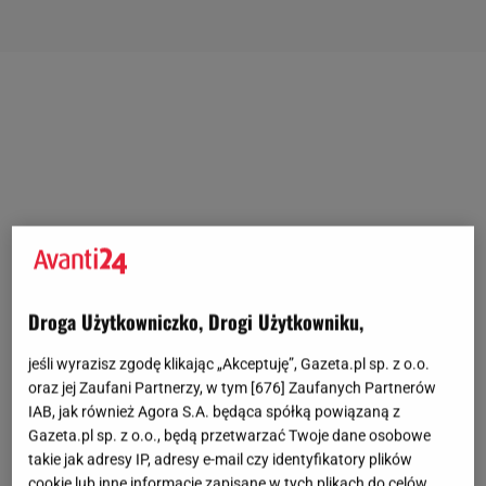
Droga Użytkowniczko, Drogi Użytkowniku,
jeśli wyrazisz zgodę klikając „Akceptuję”, Gazeta.pl sp. z o.o.
oraz jej Zaufani Partnerzy, w tym [
676
] Zaufanych Partnerów
IAB, jak również Agora S.A. będąca spółką powiązaną z
Gazeta.pl sp. z o.o., będą przetwarzać Twoje dane osobowe
takie jak adresy IP, adresy e-mail czy identyfikatory plików
cookie lub inne informacje zapisane w tych plikach do celów