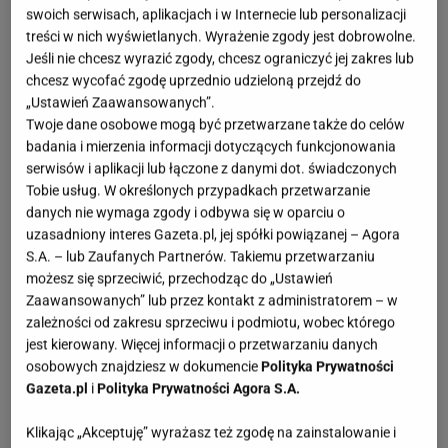
Fot. Instagram / @kate_motovilova
swoich serwisach, aplikacjach i w Internecie lub personalizacji
treści w nich wyświetlanych. Wyrażenie zgody jest dobrowolne.
OTWÓRZ GALERIĘ
(3)
Jeśli nie chcesz wyrazić zgody, chcesz ograniczyć jej zakres lub
chcesz wycofać zgodę uprzednio udzieloną przejdź do
Zima
nie
musi
być szara i nudna! Wystarczy jeden
„Ustawień Zaawansowanych”.
Twoje dane osobowe mogą być przetwarzane także do celów
element garderoby, który odmieni cały twój look i
badania i mierzenia informacji dotyczących funkcjonowania
poprawi nastrój nawet w najbardziej pochmurny
serwisów i aplikacji lub łączone z danymi dot. świadczonych
dzień. Takie właśnie są
śniegowce
Roxy - ciepłe,
Tobie usług. W określonych przypadkach przetwarzanie
miękkie i przede wszystkim przepiękne
. Ten model
danych nie wymaga zgody i odbywa się w oparciu o
uzasadniony interes Gazeta.pl, jej spółki powiązanej – Agora
udowadnia, że zimowe buty mogą być nie tylko
S.A. – lub Zaufanych Partnerów. Takiemu przetwarzaniu
praktyczne, ale też wyjątkowo dziewczęce.
możesz się sprzeciwić, przechodząc do „Ustawień
Zaawansowanych” lub przez kontakt z administratorem – w
zależności od zakresu sprzeciwu i podmiotu, wobec którego
jest kierowany. Więcej informacji o przetwarzaniu danych
osobowych znajdziesz w dokumencie
Polityka Prywatności
Gazeta.pl
i
Polityka Prywatności Agora S.A.
Klikając „Akceptuję” wyrażasz też zgodę na zainstalowanie i