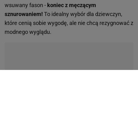
wsuwany fason -
koniec z męczącym
sznurowaniem!
To idealny wybór dla dziewczyn,
które cenią sobie wygodę, ale nie chcą rezygnować z
modnego wyglądu.