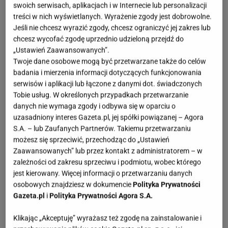
Fot. Instagram / @sophiekremer
swoich serwisach, aplikacjach i w Internecie lub personalizacji
treści w nich wyświetlanych. Wyrażenie zgody jest dobrowolne.
OTWÓRZ GALERIĘ
(3)
Jeśli nie chcesz wyrazić zgody, chcesz ograniczyć jej zakres lub
chcesz wycofać zgodę uprzednio udzieloną przejdź do
Te zimowe dni aż proszą się o coś miękkiego,
„Ustawień Zaawansowanych”.
Twoje dane osobowe mogą być przetwarzane także do celów
ciepłego i stylowego. A jeśli dodamy do tego
badania i mierzenia informacji dotyczących funkcjonowania
karmelowy kolor, który pasuje absolutnie do
serwisów i aplikacji lub łączone z danymi dot. świadczonych
wszystkiego - od dżinsów po oversize'owy
płaszcz
-
Tobie usług. W określonych przypadkach przetwarzanie
danych nie wymaga zgody i odbywa się w oparciu o
to mamy ideał. Tak właśnie wyglądają zamszowe
uzasadniony interes Gazeta.pl, jej spółki powiązanej – Agora
śniegowce z Reserved, które w ekspresowym
S.A. – lub Zaufanych Partnerów. Takiemu przetwarzaniu
tempie znikają z magazynów.
To dosłownie ostatnie
możesz się sprzeciwić, przechodząc do „Ustawień
Zaawansowanych” lub przez kontakt z administratorem – w
sztuki, więc jeśli marzą ci się
buty
, które są
zależności od zakresu sprzeciwu i podmiotu, wobec którego
jednocześnie modne i przytulne, nie ma na co
jest kierowany. Więcej informacji o przetwarzaniu danych
czekać.
osobowych znajdziesz w dokumencie
Polityka Prywatności
Gazeta.pl
i
Polityka Prywatności Agora S.A.
Klikając „Akceptuję” wyrażasz też zgodę na zainstalowanie i