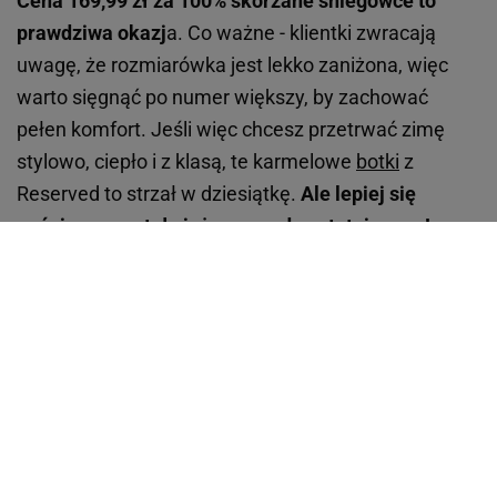
Cena 169,99 zł za 100% skórzane śniegowce to
prawdziwa okazj
a. Co ważne - klientki zwracają
uwagę, że rozmiarówka jest lekko zaniżona, więc
warto sięgnąć po numer większy, by zachować
pełen komfort. Jeśli więc chcesz przetrwać zimę
stylowo, ciepło i z klasą, te karmelowe
botki
z
Reserved to strzał w dziesiątkę.
Ale lepiej się
pośpiesz - zostały już naprawdę ostatnie pary!