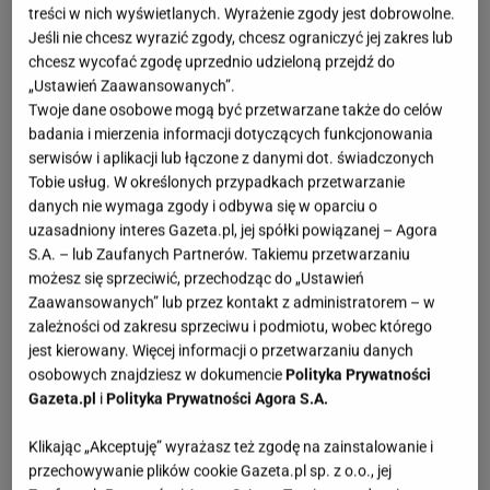
treści w nich wyświetlanych. Wyrażenie zgody jest dobrowolne.
Jeśli nie chcesz wyrazić zgody, chcesz ograniczyć jej zakres lub
chcesz wycofać zgodę uprzednio udzieloną przejdź do
„Ustawień Zaawansowanych”.
Twoje dane osobowe mogą być przetwarzane także do celów
badania i mierzenia informacji dotyczących funkcjonowania
serwisów i aplikacji lub łączone z danymi dot. świadczonych
Tobie usług. W określonych przypadkach przetwarzanie
danych nie wymaga zgody i odbywa się w oparciu o
uzasadniony interes Gazeta.pl, jej spółki powiązanej – Agora
S.A. – lub Zaufanych Partnerów. Takiemu przetwarzaniu
możesz się sprzeciwić, przechodząc do „Ustawień
Zaawansowanych” lub przez kontakt z administratorem – w
zależności od zakresu sprzeciwu i podmiotu, wobec którego
jest kierowany. Więcej informacji o przetwarzaniu danych
osobowych znajdziesz w dokumencie
Polityka Prywatności
Gazeta.pl
i
Polityka Prywatności Agora S.A.
Klikając „Akceptuję” wyrażasz też zgodę na zainstalowanie i
przechowywanie plików cookie Gazeta.pl sp. z o.o., jej