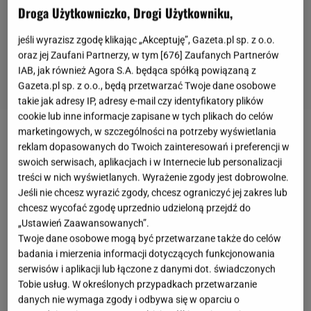
Droga Użytkowniczko, Drogi Użytkowniku,
jeśli wyrazisz zgodę klikając „Akceptuję”, Gazeta.pl sp. z o.o.
oraz jej Zaufani Partnerzy, w tym [
676
] Zaufanych Partnerów
IAB, jak również Agora S.A. będąca spółką powiązaną z
Gazeta.pl sp. z o.o., będą przetwarzać Twoje dane osobowe
takie jak adresy IP, adresy e-mail czy identyfikatory plików
cookie lub inne informacje zapisane w tych plikach do celów
marketingowych, w szczególności na potrzeby wyświetlania
reklam dopasowanych do Twoich zainteresowań i preferencji w
swoich serwisach, aplikacjach i w Internecie lub personalizacji
treści w nich wyświetlanych. Wyrażenie zgody jest dobrowolne.
Jeśli nie chcesz wyrazić zgody, chcesz ograniczyć jej zakres lub
chcesz wycofać zgodę uprzednio udzieloną przejdź do
„Ustawień Zaawansowanych”.
Twoje dane osobowe mogą być przetwarzane także do celów
badania i mierzenia informacji dotyczących funkcjonowania
serwisów i aplikacji lub łączone z danymi dot. świadczonych
Tobie usług. W określonych przypadkach przetwarzanie
danych nie wymaga zgody i odbywa się w oparciu o