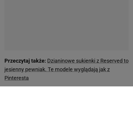
Przeczytaj także:
Dzianinowe sukienki z Reserved to
jesienny pewniak. Te modele wyglądają jak z
Pinteresta
Aleksandra Bitel