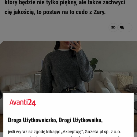
który będzie nie tylko piękny, ale także zachwyci
cię jakością, to postaw na to cudo z Zary.
Droga Użytkowniczko, Drogi Użytkowniku,
jeśli wyrazisz zgodę klikając „Akceptuję”, Gazeta.pl sp. z o.o.