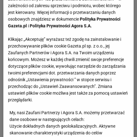
komponuje się z klasyczną czernią, bielą czy
zależności od zakresu sprzeciwu i podmiotu, wobec którego
jest kierowany. Więcej informacji o przetwarzaniu danych
granatem, ale równie dobrze wygląda w
osobowych znajdziesz w dokumencie
Polityka Prywatności
towarzystwie jesiennych barw: karmelu, burgundu
Gazeta.pl
i
Polityka Prywatności Agora S.A.
czy butelkowej zieleni. Dzięki temu sweterek w tym
Klikając „Akceptuję” wyrażasz też zgodę na zainstalowanie i
odcieniu może być fundamentem wielu
przechowywanie plików cookie Gazeta.pl sp. z o.o., jej
różnorodnych looków: od luźnego, miejskiego stylu
Zaufanych Partnerów i Agora S.A. na Twoim urządzeniu
po bardziej wyrafinowane połączenia do pracy czy
końcowym. Możesz w każdej chwili zmienić swoje preferencje
na spotkanie z przyjaciółmi. Noś go do klasycznych
dotyczące plików cookie, wywołując narzędzie do zarządzania
twoimi preferencjami dot. przetwarzania danych poprzez
jeansów i
botków
, zarzuć na lekką sukienkę albo
odnośnik „Ustawienia prywatności ” w stopce serwisu i
zestaw z eleganckimi spodniami w kant – w każdej
przechodząc do „Ustawień Zaawansowanych”. Zmiana
wersji będzie prezentował się znakomicie. Szary
ustawień plików cookie możliwa jest także za pomocą ustawień
przeglądarki.
sweter
to inwestycja w komfort i uniwersalny styl,
który nigdy nie wychodzi z
mody
.
My, nasi Zaufani Partnerzy i Agora S.A. możemy przetwarzać
dane osobowe w następujących celach:
Użycie dokładnych danych geolokalizacyjnych. Aktywne
skanowanie charakterystyki urządzenia do celów