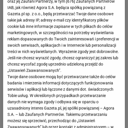
@shaythelight
oraz jej Zaufani Partnerzy, w tym [
676
] Zaufanych Partnerów
IAB, jak również Agora S.A. będąca spółką powiązaną z
OTWÓRZ GALERIĘ
(3)
Gazeta.pl sp. z o.o., będą przetwarzać Twoje dane osobowe
takie jak adresy IP, adresy e-mail czy identyfikatory plików
cookie lub inne informacje zapisane w tych plikach do celów
Jesień to czas, w którym warto postawić na
marketingowych, w szczególności na potrzeby wyświetlania
ponadczasowe, wygodne i stylowe elementy
reklam dopasowanych do Twoich zainteresowań i preferencji w
garderoby. Jednym z nich jest
szary sweterek –
swoich serwisach, aplikacjach i w Internecie lub personalizacji
treści w nich wyświetlanych. Wyrażenie zgody jest dobrowolne.
absolutny
must have
sezonu
, który z łatwością
Jeśli nie chcesz wyrazić zgody, chcesz ograniczyć jej zakres lub
dopasujesz do każdej stylizacji. Neutralny kolor
chcesz wycofać zgodę uprzednio udzieloną przejdź do
sprawia, że staje się on bazą nie tylko do
„Ustawień Zaawansowanych”.
Twoje dane osobowe mogą być przetwarzane także do celów
codziennych zestawów, ale też do bardziej
badania i mierzenia informacji dotyczących funkcjonowania
eleganckich outfitów.
serwisów i aplikacji lub łączone z danymi dot. świadczonych
Tobie usług. W określonych przypadkach przetwarzanie
Szary sweterek – jesienny klasyk, który pasuje do
danych nie wymaga zgody i odbywa się w oparciu o
uzasadniony interes Gazeta.pl, jej spółki powiązanej – Agora
wszystkiego
S.A. – lub Zaufanych Partnerów. Takiemu przetwarzaniu
możesz się sprzeciwić, przechodząc do „Ustawień
Szarość jest niezwykle uniwersalna – świetnie
Zaawansowanych” lub przez kontakt z administratorem – w