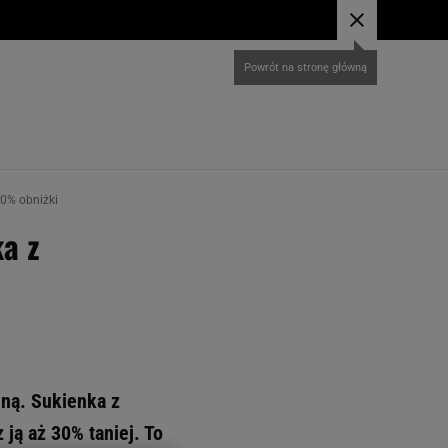
30% obniżki
ka z
ną. Sukienka z
ą aż 30% taniej. To