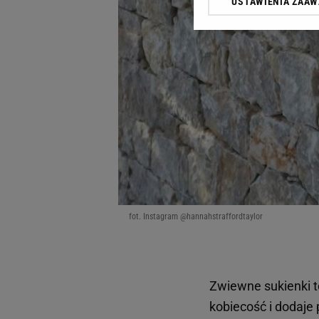
USTAWIENIA ZAA
Klikając „Akceptuję” wyra
Zaufanych Partnerów i A
dotyczące plików cookie,
odnośnik „Ustawienia pr
plików cookie możliwa je
My, nasi Zaufani Partne
Użycie dokładnych danych
Przechowywanie informacji
badnie odbiorców i uleps
fot. Instagram @hannahstraffordtaylor
Zwiewne sukienki to
kobiecość i dodaje