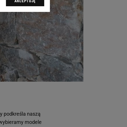
AKCEPTUJĘ
l sp. z o.o., jej
ić swoje preferencje
arzania danych poprzez
ych”. Zmiana ustawień
ach:
 celów identyfikacji.
omiar reklam i treści,
óry podkreśla naszą
ą wybieramy modele