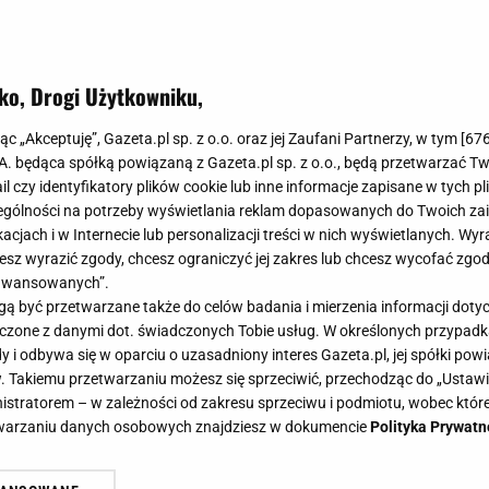
 na komplementy.
ko, Drogi Użytkowniku,
jąc „Akceptuję”, Gazeta.pl sp. z o.o. oraz jej Zaufani Partnerzy, w tym [
67
.A. będąca spółką powiązaną z Gazeta.pl sp. z o.o., będą przetwarzać T
ail czy identyfikatory plików cookie lub inne informacje zapisane w tych p
gólności na potrzeby wyświetlania reklam dopasowanych do Twoich zain
acjach i w Internecie lub personalizacji treści w nich wyświetlanych. Wyr
cesz wyrazić zgody, chcesz ograniczyć jej zakres lub chcesz wycofać zgo
aawansowanych”.
 być przetwarzane także do celów badania i mierzenia informacji dot
 łączone z danymi dot. świadczonych Tobie usług. W określonych przypad
i odbywa się w oparciu o uzasadniony interes Gazeta.pl, jej spółki powi
. Takiemu przetwarzaniu możesz się sprzeciwić, przechodząc do „Ust
nistratorem – w zależności od zakresu sprzeciwu i podmiotu, wobec które
etwarzaniu danych osobowych znajdziesz w dokumencie
Polityka Prywatn