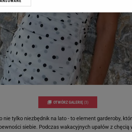
WANSOWANE
żasz też zgodę na zainstalowanie i przechowywanie plików cookie Gazeta.p
gora S.A. na Twoim urządzeniu końcowym. Możesz w każdej chwili zmien
 wywołując narzędzie do zarządzania twoimi preferencjami dot. przetw
ywatności ” w stopce serwisu i przechodząc do „Ustawień Zaawansowan
st także za pomocą ustawień przeglądarki.
rzy i Agora S.A. możemy przetwarzać dane osobowe w następujących cel
 geolokalizacyjnych. Aktywne skanowanie charakterystyki urządzenia do
 na urządzeniu lub dostęp do nich. Spersonalizowane reklamy i treści, p
zanie usług.
Lista Zaufanych Partnerów
OTWÓRZ GALERIĘ
(3)
 nie tylko niezbędnik na lato - to element garderoby, kt
 pewności siebie. Podczas wakacyjnych upałów z chęci