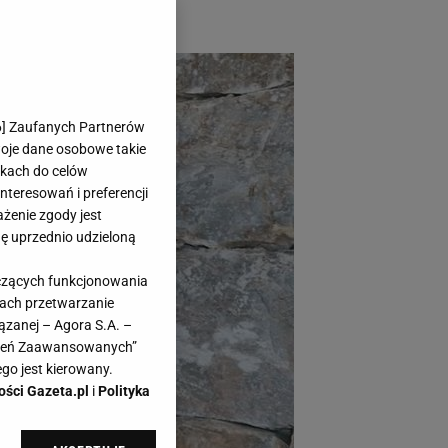
6
] Zaufanych Partnerów
woje dane osobowe takie
likach do celów
teresowań i preferencji
ażenie zgody jest
dę uprzednio udzieloną
yczących funkcjonowania
kach przetwarzanie
ązanej – Agora S.A. –
awień Zaawansowanych”
go jest kierowany.
ości Gazeta.pl
i
Polityka