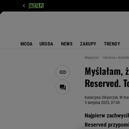
WIADOMOŚCI
NEXT
SPORT
PLOTEK
D
MODA
URODA
NEWS
ZAKUPY
TRENDY
Magazyn
Ubrania i dodat
Myślałam, ż
Reserved. T
Katarzyna Olejarczyk
, W mat
5 sierpnia 2025, 07:30
Najpierw zachwyci
Reserved przypomi