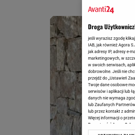
prawdziwy magnes
Droga Użytkownicz
jeśli wyrazisz zgodę klika
IAB, jak również Agora S
jak adresy IP, adresy e-m
marketingowych, w szcze
w swoich serwisach, aplik
dobrowolne. Jeśli nie ch
przejdź do „Ustawień Z
Twoje dane osobowe mogą
serwisów i aplikacji lub
danych nie wymaga zgody 
lub Zaufanych Partnerów
lub przez kontakt z admi
Więcej informacji o prz
Prywatności Agora S.A.