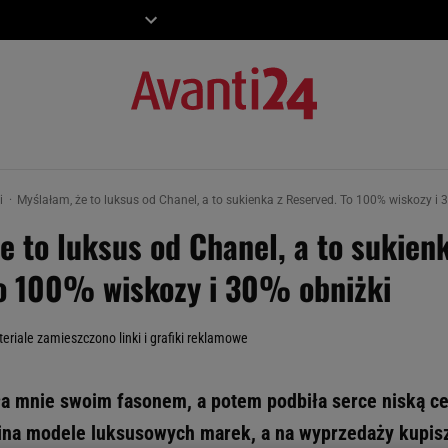
ZIECKO
MOTO
ki
Myślałam, że to luksus od Chanel, a to sukienka z Reserved. To 100% wiskozy i 
e to luksus od Chanel, a to sukien
o 100% wiskozy i 30% obniżki
eriale zamieszczono linki i grafiki reklamowe
ła mnie swoim fasonem, a potem podbiła serce niską ce
na modele luksusowych marek, a na wyprzedaży kupisz j