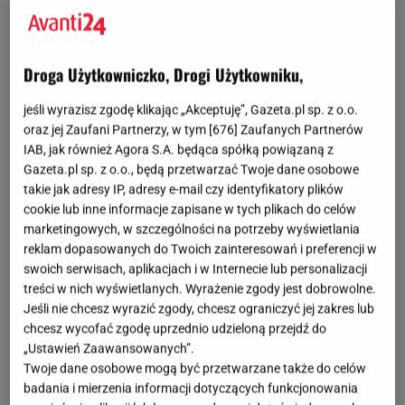
fot. Instagram @laitcollection
OTWÓRZ GALERIĘ
(3)
Droga Użytkowniczko, Drogi Użytkowniku,
Zwiewne
sukienki
są nieodłącznym elementem
jeśli wyrazisz zgodę klikając „Akceptuję”, Gazeta.pl sp. z o.o.
letniej
garderoby
. Nie tylko świetnie sprawdzają się
oraz jej Zaufani Partnerzy, w tym [
676
] Zaufanych Partnerów
podczas wysokich temperatur, ale także sprawiają,
IAB, jak również Agora S.A. będąca spółką powiązaną z
że czujemy się naprawdę wyjątkowo nawet w
Gazeta.pl sp. z o.o., będą przetwarzać Twoje dane osobowe
takie jak adresy IP, adresy e-mail czy identyfikatory plików
zwykłym dniu. Dzięki sezonowym wyprzedażom
cookie lub inne informacje zapisane w tych plikach do celów
możesz kupić modele, w których poczujesz się
marketingowych, w szczególności na potrzeby wyświetlania
zjawiskowo za grosze.
reklam dopasowanych do Twoich zainteresowań i preferencji w
swoich serwisach, aplikacjach i w Internecie lub personalizacji
treści w nich wyświetlanych. Wyrażenie zgody jest dobrowolne.
Jeśli nie chcesz wyrazić zgody, chcesz ograniczyć jej zakres lub
chcesz wycofać zgodę uprzednio udzieloną przejdź do
„Ustawień Zaawansowanych”.
Twoje dane osobowe mogą być przetwarzane także do celów
badania i mierzenia informacji dotyczących funkcjonowania