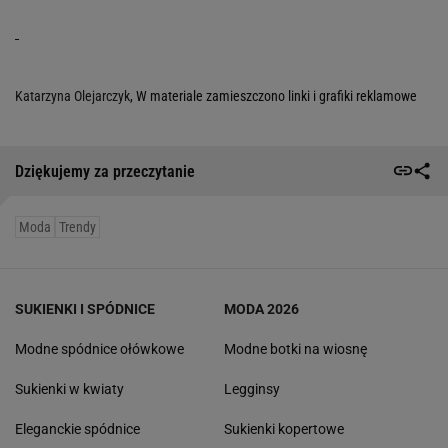
Botki Gino Rossi
Modne narzutki
Torebki Michael Kors
Modne spodnie damskie
Swetry Tommy Hilfiger
Kozaki
Buty New Balance
Czapki
Torebki damskie Pinko
Płaszcze
Botki damskie Lasocki
Niebieskie koszule
Sukienki Guess
Kapcie
Bluzy damskie 4F
Ażurowe kardigany
KONTAKT
Współpraca
Zespół Avanti24
Napisz do nas