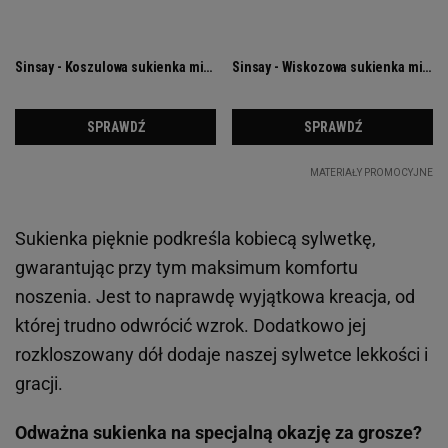
reserved.com
Została wykonana w 100% z wiskozy, dzięki czemu
świetnie sprawdzi się podczas upalnych dni.
Jednakże nie tylko jej skład zasługuje na podziw - w
całości została pokryta pięknym, zwierzęcym
wzorem, który wspina się w tym sezonie na szczyty
modowych
trendów
. To z pewnością
niekonwencjonalny, ale bardzo modowy wybór na
wesele:
Zobacz także:
Wyglądają jak Birkenstocki, a w
Croppie są za 79 zł - skórzany model to ideał nie
tylko na co dzień