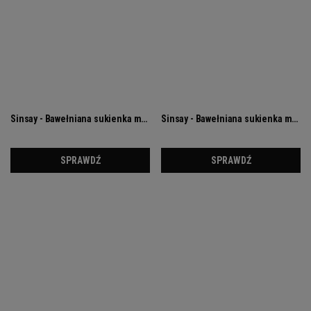
Sukienka pięknie podkreśla kobiecą sylwetkę,
gwarantując przy tym maksimum komfortu
noszenia. Jest to naprawdę wyjątkowa kreacja, od
której trudno odwrócić wzrok. Dodatkowo jej
rozkloszowany dół dodaje naszej sylwetce lekkości i
gracji.