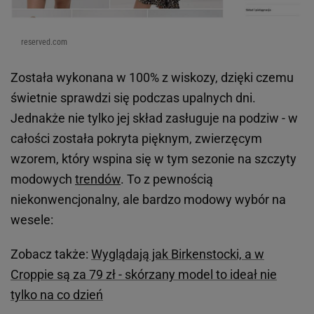
Eleganckie spódnice
Sukienki kopertowe
Wzorzyste sukienki
Kurtki na wiosnę
Czerwone sukienki
Eleganckie bluzki
Spódnice dzianinowe
Klasyczne sneakersy
Czarne spódnice
Marynarki na wiosnę
Spódnice w kwiaty
Proste jeansy
Sukienki koszulowe
Modne swetry
Ubrania i dodatki
Skórzane spódnice
MARKI
KOLEKCJE 2026
Koszule damskie Renee
Modne buty na wiosnę
Kurtki damskie Reserved
Spódnice na wiosnę