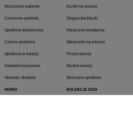
Gazeta.pl
Wiadomości
Sport.pl
Cztery Kąty
Biznes
Gazeta Wyborcza
Praca
Program TV
Buzz
Pogoda
Wideo
Tok.FM
Poczta
Facebook
Copyright © Gazeta.pl sp. z o.o.
O Nas
Staże u nas
Reklama
Polityka prywatności
Wszystkie artykuły
Zasady korzystania z portalu
Zgłoś uwagi
Ustawienia prywatności