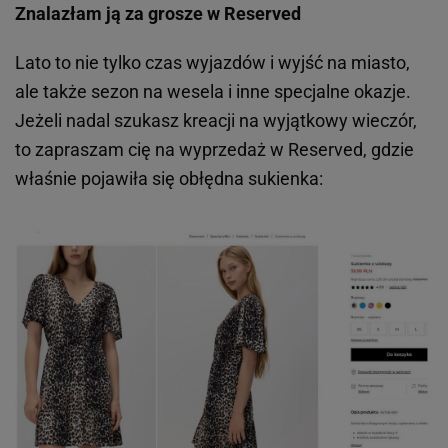
Katarzyna Olejarczyk
, W materiale zamieszczono linki i grafiki reklamowe
Dziękujemy za przeczytanie
Moda
Trendy
SUKIENKI I SPÓDNICE
MODA 2026
Modne spódnice ołówkowe
Modne botki na wiosnę
Sukienki w kwiaty
Legginsy