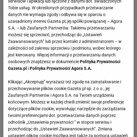
serwisów i aplikacji lub łączone z danymi dot. świadczonych
Tobie usług. W określonych przypadkach przetwarzanie
danych nie wymaga zgody i odbywa się w oparciu o
uzasadniony interes Gazeta.pl, jej spółki powiązanej – Agora
S.A. – lub Zaufanych Partnerów. Takiemu przetwarzaniu
możesz się sprzeciwić, przechodząc do „Ustawień
Zaawansowanych” lub przez kontakt z administratorem – w
zależności od zakresu sprzeciwu i podmiotu, wobec którego
jest kierowany. Więcej informacji o przetwarzaniu danych
osobowych znajdziesz w dokumencie
Polityka Prywatności
Gazeta.pl
i
Polityka Prywatności Agora S.A.
Klikając „Akceptuję” wyrażasz też zgodę na zainstalowanie i
przechowywanie plików cookie Gazeta.pl sp. z o.o., jej
Zaufanych Partnerów i Agora S.A. na Twoim urządzeniu
końcowym. Możesz w każdej chwili zmienić swoje preferencje
dotyczące plików cookie, wywołując narzędzie do zarządzania
twoimi preferencjami dot. przetwarzania danych poprzez
odnośnik „Ustawienia prywatności ” w stopce serwisu i
przechodząc do „Ustawień Zaawansowanych”. Zmiana
ustawień plików cookie możliwa jest także za pomocą ustawień