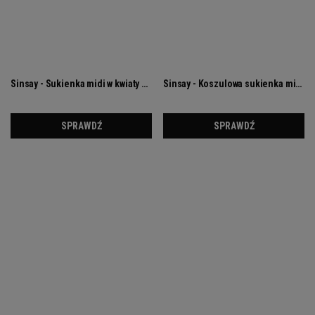
Odważna sukienka na specjalną okazję za grosze?
Znalazłam ją za grosze w Reserved
Lato to nie tylko czas wyjazdów i wyjść na miasto,
ale także sezon na wesela i inne specjalne okazje.
Jeżeli nadal szukasz kreacji na wyjątkowy wieczór,
to zapraszam cię na wyprzedaż w Reserved, gdzie
właśnie pojawiła się obłędna sukienka: